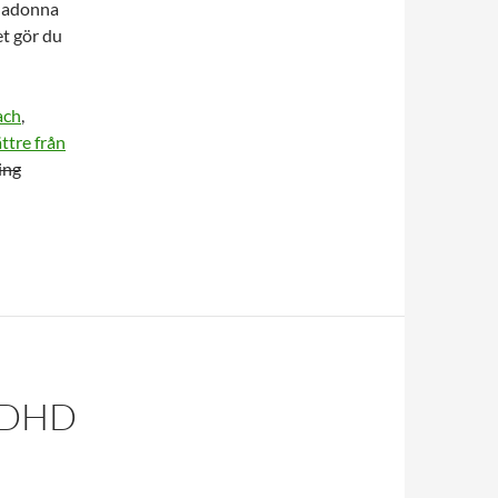
 Madonna
et gör du
ach
,
tre från
ing
ADHD