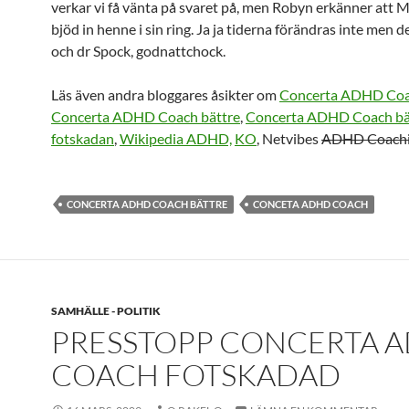
verkar vi få vänta på svaret på, men Robyn erkänner att
bjöd in henne i sin ring. Ja ja tiderna förändras inte men d
och dr Spock, godnattchock.
Läs även andra bloggares åsikter om
Concerta ADHD Co
Concerta ADHD Coach bättre
,
Concerta ADHD Coach bät
fotskadan
,
Wikipedia ADHD,
KO
, Netvibes
ADHD Coach
CONCERTA ADHD COACH BÄTTRE
CONCETA ADHD COACH
SAMHÄLLE - POLITIK
PRESSTOPP CONCERTA 
COACH FOTSKADAD