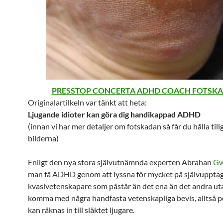
PRESSTOP CONCERTA ADHD COACH FOTSK
Originalartilkeln var tänkt att heta:
Ljugande idioter kan göra dig handikappad ADHD
(innan vi har mer detaljer om fotskadan så får du hålla ti
bilderna)
Enligt den nya stora självutnämnda experten Abrahan
Gw
man få ADHD genom att lyssna för mycket på självuppta
kvasivetenskapare som påstår än det ena än det andra ut
komma med några handfasta vetenskapliga bevis, alltså pe
kan räknas in till släktet ljugare.