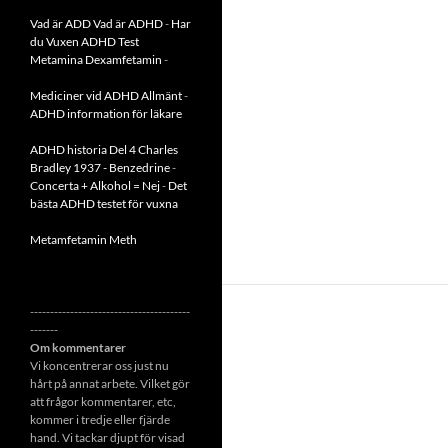
Vad är ADD
Vad är ADHD
-
Har
du Vuxen ADHD Test
Metamina Dexamfetamin
-
Mediciner vid ADHD Allmänt
-
ADHD information för läkare
ADHD historia Del 4 Charles
Bradley 1937 - Benzedrine
-
Concerta + Alkohol = Nej
-
Det
bästa ADHD testet för vuxna
Metamfetamin Meth
----------------------------------------
-------
Om kommentarer
Vi koncentrerar oss just nu
hårt på annat arbete. Vilket gör
att frågor kommentarer, etc,
kommer i tredje eller fjärde
hand. Vi tackar djupt för visad