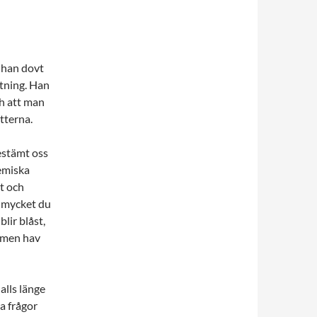
 han dovt
mtning. Han
ch att man
ötterna.
estämt oss
kemiska
t och
r mycket du
lir blåst,
, men hav
alls länge
 frågor