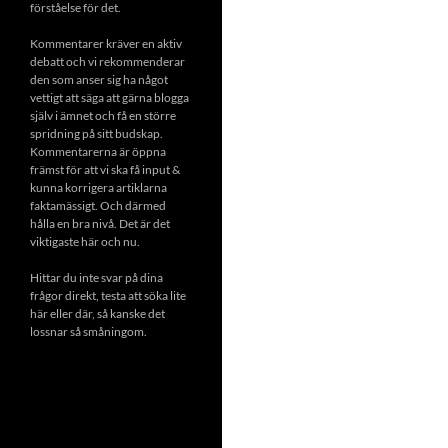
förståelse för det.
Kommentarer kräver en aktiv
debatt och vi rekommenderar
den som anser sig ha något
vettigt att säga att gärna blogga
själv i ämnet och få en större
spridning på sitt budskap.
Kommentarerna är öppna
främst för att vi ska få input &
kunna korrigera artiklarna
faktamässigt. Och därmed
hålla en bra nivå. Det är det
viktigaste här och nu.
Hittar du inte svar på dina
frågor direkt, testa att söka lite
här eller där, så kanske det
lossnar så småningom.