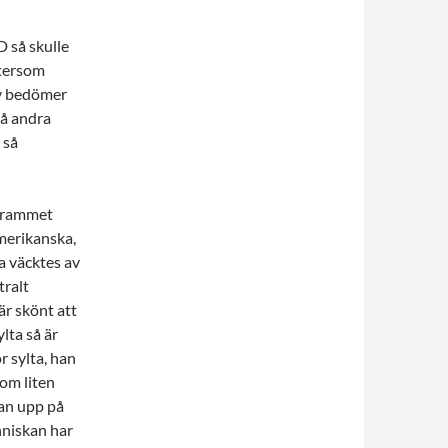
 så skulle
ftersom
ky bedömer
 å andra
 så
ogrammet
merikanska,
a väcktes av
ralt
är skönt att
ylta så är
r sylta, han
som liten
han upp på
nniskan har