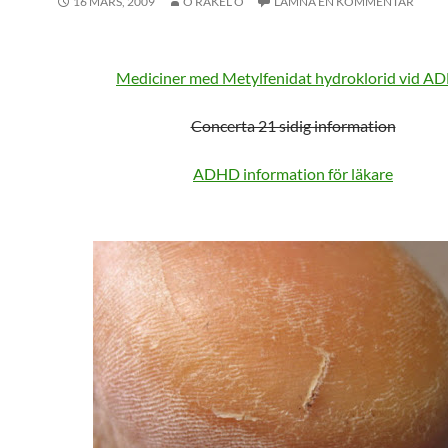
16 MARS, 2009
O RAKEL O
LÄMNA EN KOMMENTAR
Mediciner med Metylfenidat hydroklorid vid A
Concerta 21 sidig information
ADHD information för läkare