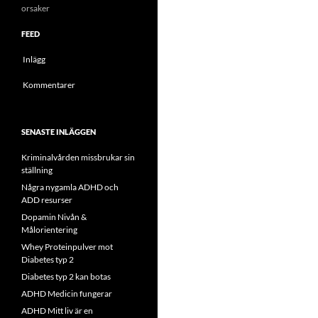
orsaker
FEED
Inlägg
Kommentarer
SENASTE INLÄGGEN
Kriminalvården missbrukar sin
ställning
Några nygamla ADHD och
ADD resurser
Dopamin Nivån &
Målorientering
Whey Proteinpulver mot
Diabetes typ 2
Diabetes typ 2 kan botas
ADHD Medicin fungerar
ADHD Mitt liv är en