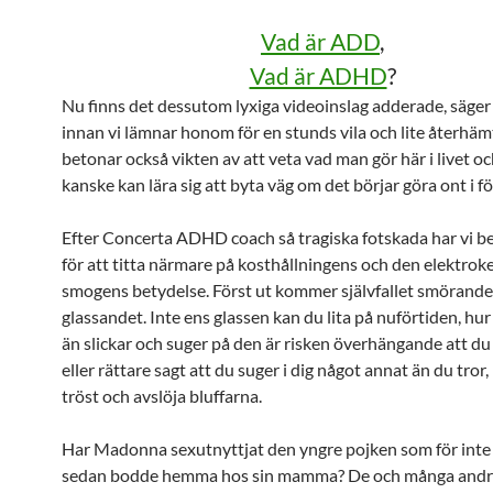
Vad är ADD
,
Vad är ADHD
?
Nu finns det dessutom lyxiga videoinslag adderade, säger
innan vi lämnar honom för en stunds vila och lite återhä
betonar också vikten av att veta vad man gör här i livet o
kanske kan lära sig att byta väg om det börjar göra ont i f
Efter Concerta ADHD coach så tragiska fotskada har vi b
för att titta närmare på kosthållningens och den elektro
smogens betydelse. Först ut kommer självfallet smörande
glassandet. Inte ens glassen kan du lita på nuförtiden, hu
än slickar och suger på den är risken överhängande att du b
eller rättare sagt att du suger i dig något annat än du tror
tröst och avslöja bluffarna.
Har Madonna sexutnyttjat den yngre pojken som för inte 
sedan bodde hemma hos sin mamma? De och många andra