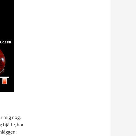
ar mig nog.
 hjälte, har
nläggen: