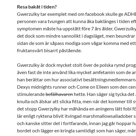
Resa bakåt i tiden?
Gwerzulky tar exemplet med om facebook skulle ge ADHD
personen vara tvungen att kunna åka baklänges i tiden e
symptomen måste ha uppstått före 7 års ålder, Gwerzul
det dock som mindre sannolikt i dagsläget, men beundrar
sidan de som är såpass modiga som vågar komma med ett
fruktansvärt bisarrt påstående.
Gwerzulky är dock mycket stolt över de polska rymd pr
även fast de inte använd lika mycket amfetamin som de a
han berättar om hur associativt besättningsmedlemmarn
Dexys midnights runner och Come on Eileen som den cent
stimulerande
befälhavaren
hette. Han säger sig tycka det 
knulla och älskar att slicka fitta, men när det kommer till s
det stopp Gwerzylky har måhända en aningens lätt fobi fö
lär enligt ryktena blivit itvingad marshmallowsalladober 
och kanske sitter det i fortfarande, innan jag går hoppar 
bordet och lägger en kringla samtidigt som han säger, mä