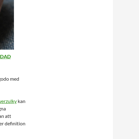
ADAD
llgodo med
erzulky
kan
gna
an att
r definition