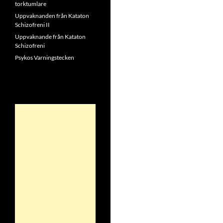
torktumlare
Uppvaknanden från Kataton
Schizofreni II
Uppvaknande från Kataton
Schizofreni
Psykos Varningstecken