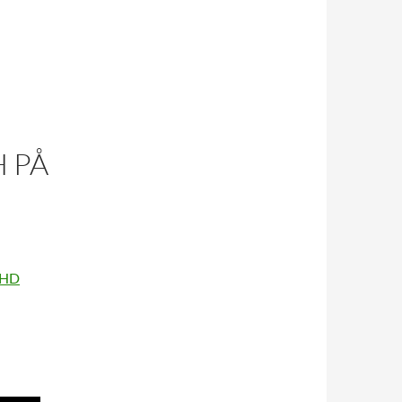
 PÅ
DHD