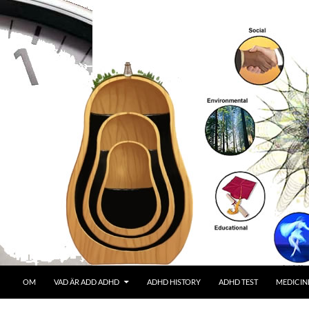
OM
VAD ÄR ADD ADHD
ADHD HISTORY
ADHD TEST
MEDICIN