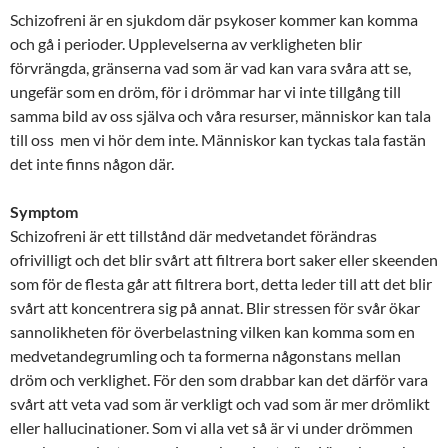
Schizofreni är en sjukdom där psykoser kommer kan komma
och gå i perioder. Upplevelserna av verkligheten blir
förvrängda, gränserna vad som är vad kan vara svåra att se,
ungefär som en dröm, för i drömmar har vi inte tillgång till
samma bild av oss själva och våra resurser, människor kan tala
till oss men vi hör dem inte. Människor kan tyckas tala fastän
det inte finns någon där.
Symptom
Schizofreni är ett tillstånd där medvetandet förändras
ofrivilligt och det blir svårt att filtrera bort saker eller skeenden
som för de flesta går att filtrera bort, detta leder till att det blir
svårt att koncentrera sig på annat. Blir stressen för svår ökar
sannolikheten för överbelastning vilken kan komma som en
medvetandegrumling och ta formerna någonstans mellan
dröm och verklighet. För den som drabbar kan det därför vara
svårt att veta vad som är verkligt och vad som är mer drömlikt
eller hallucinationer. Som vi alla vet så är vi under drömmen