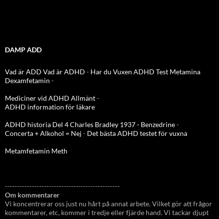
DAMP ADD
Vad är ADD
Vad är ADHD
-
Har du Vuxen ADHD Test
Metamina
Dexamfetamin
-
Mediciner vid ADHD Allmänt
-
ADHD information för läkare
ADHD historia Del 4 Charles Bradley 1937 - Benzedrine
-
Concerta + Alkohol = Nej
-
Det bästa ADHD testet för vuxna
Metamfetamin Meth
-----------------------------------------------
Om kommentarer
Vi koncentrerar oss just nu hårt på annat arbete. Vilket gör att frågor
kommentarer, etc, kommer i tredje eller fjärde hand. Vi tackar djupt