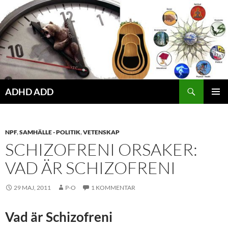
Hoppa
till
innehåll
ADHD ADD
PRIMÄR
MENY
NPF
,
SAMHÄLLE - POLITIK
,
VETENSKAP
SCHIZOFRENI ORSAKER:
VAD ÄR SCHIZOFRENI
29 MAJ, 2011
P-O
1 KOMMENTAR
Vad är Schizofreni