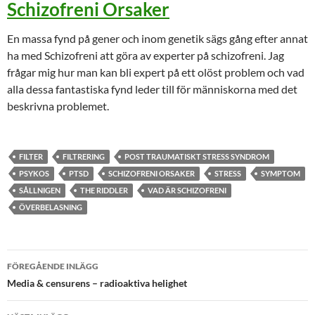
Schizofreni Orsaker
En massa fynd på gener och inom genetik sägs gång efter annat
ha med Schizofreni att göra av experter på schizofreni. Jag
frågar mig hur man kan bli expert på ett olöst problem och vad
alla dessa fantastiska fynd leder till för människorna med det
beskrivna problemet.
FILTER
FILTRERING
POST TRAUMATISKT STRESS SYNDROM
PSYKOS
PTSD
SCHIZOFRENI ORSAKER
STRESS
SYMPTOM
SÅLLNIGEN
THE RIDDLER
VAD ÄR SCHIZOFRENI
ÖVERBELASNING
Inläggsnavigering
FÖREGÅENDE INLÄGG
Media & censurens – radioaktiva helighet