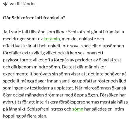
själva tillståndet.
Går Schizofreni att framkalla?
Ja, i varje fall tillstånd som liknar Schizofreni går att framkalla
med droger som tex
ketamin
, men det enklaste och
effektivaste är att helt enkelt inte sova, speciellt djupsömnen
förefaller extra viktig vilket också kan ses innan ett
psykosutbrott vilket ofta föregås av perioder av ökad stress
och därigenom mindre sömn. De test där människor
experimentellt berövats sin sömn visar att det inte behöver gå
speciellt många dagar innan samtliga uppfattar röster och ljud
som ingen av testledarna uppfattat. När microsömnen ökar så
ökar också mängden drömmar med öppna ögon. Försöken har
avbrutits för att inte riskera försökspersonernas mentala hälsa
på lång sikt. Schizofreni, stress och
sömn
har således en intim
koppling på flera plan.