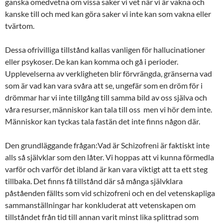
ganska omedvetna om vissa saker vi vet när vi är vakna och
kanske till och med kan göra saker vi inte kan som vakna eller
tvärtom.
Dessa ofrivilliga tillstånd kallas vanligen för hallucinationer
eller psykoser. De kan kan komma och gå i perioder.
Upplevelserna av verkligheten blir förvrängda, gränserna vad
som är vad kan vara svåra att se, ungefär som en dröm för i
drömmar har vi inte tillgång till samma bild av oss själva och
våra resurser, människor kan tala till oss men vi hör dem inte.
Människor kan tyckas tala fastän det inte finns någon där.
Den grundläggande frågan:Vad är Schizofreni är faktiskt inte
alls så självklar som den låter. Vi hoppas att vi kunna förmedla
varför och varför det ibland är kan vara viktigt att ta ett steg
tillbaka. Det finns få tillstånd där så många självklara
påståenden fällts som vid schizofreni och en del vetenskapliga
sammanställningar har konkluderat att vetenskapen om
tillståndet från tid till annan varit minst lika splittrad som