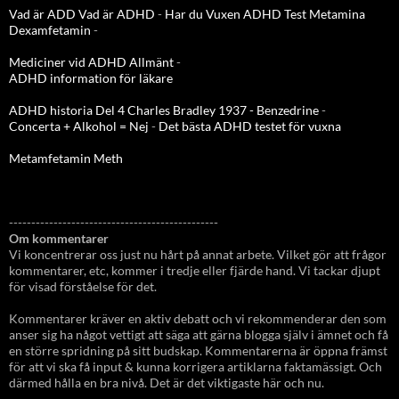
Vad är ADD
Vad är ADHD
-
Har du Vuxen ADHD Test
Metamina
Dexamfetamin
-
Mediciner vid ADHD Allmänt
-
ADHD information för läkare
ADHD historia Del 4 Charles Bradley 1937 - Benzedrine
-
Concerta + Alkohol = Nej
-
Det bästa ADHD testet för vuxna
Metamfetamin Meth
-----------------------------------------------
Om kommentarer
Vi koncentrerar oss just nu hårt på annat arbete. Vilket gör att frågor
kommentarer, etc, kommer i tredje eller fjärde hand. Vi tackar djupt
för visad förståelse för det.
Kommentarer kräver en aktiv debatt och vi rekommenderar den som
anser sig ha något vettigt att säga att gärna blogga själv i ämnet och få
en större spridning på sitt budskap. Kommentarerna är öppna främst
för att vi ska få input & kunna korrigera artiklarna faktamässigt. Och
därmed hålla en bra nivå. Det är det viktigaste här och nu.