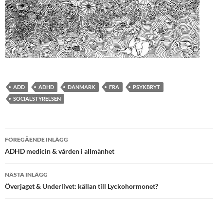
ADD
ADHD
DANMARK
FRA
PSYKBRYT
SOCIALSTYRELSEN
Inläggsnavigering
FÖREGÅENDE INLÄGG
ADHD medicin & vården i allmänhet
NÄSTA INLÄGG
Överjaget & Underlivet: källan till Lyckohormonet?