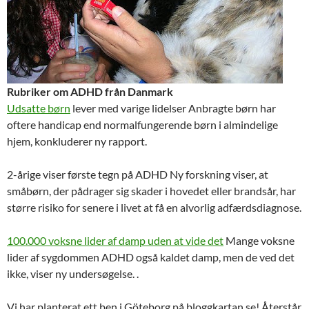
Rubriker om ADHD från Danmark
Udsatte børn
lever med varige lidelser Anbragte børn har
oftere handicap end normalfungerende børn i almindelige
hjem, konkluderer ny rapport.
2-årige viser første tegn på ADHD Ny forskning viser, at
småbørn, der pådrager sig skader i hovedet eller brandsår, har
større risiko for senere i livet at få en alvorlig adfærdsdiagnose.
100.000 voksne lider af damp uden at vide det
Mange voksne
lider af sygdommen ADHD også kaldet damp, men de ved det
ikke, viser ny undersøgelse. .
Vi har planterat ett ben i Göteborg på bloggkartan.se! Återstår