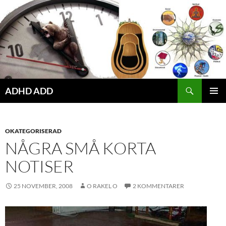
Hoppa
till
innehåll
ADHD ADD
PRIMÄR
MENY
OKATEGORISERAD
NÅGRA SMÅ KORTA
NOTISER
25 NOVEMBER, 2008
O RAKEL O
2 KOMMENTARER