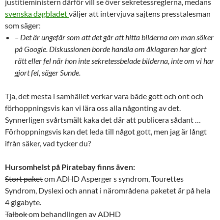
justitieministern därför vill se över sekretessreglerna, medans
svenska dagbladet
väljer att intervjuva sajtens presstalesman
som säger:
– Det är ungefär som att det går att hitta bilderna om man söker
på Google. Diskussionen borde handla om åklagaren har gjort
rätt eller fel när hon inte sekretessbelade bilderna, inte om vi har
gjort fel, säger Sunde.
Tja, det mesta i samhället verkar vara både gott och ont och
förhoppningsvis kan vi lära oss alla någonting av det.
Synnerligen svårtsmält kaka det där att publicera sådant …
Förhoppningsvis kan det leda till något gott, men jag är långt
ifrån säker, vad tycker du?
Hursomhelst på Piratebay finns även:
Stort paket
om ADHD Asperger s syndrom, Tourettes
Syndrom, Dyslexi och annat i närområdena paketet är på hela
4 gigabyte.
Talbok
om behandlingen av ADHD