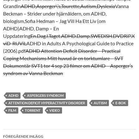
Grandin
ADHD,Asperger\’s,Tourette,Autism,Dyslexia
Vanna
Beckman – Strider under hjärnåldern, om ADHD,
biologism,Sofia Hedman – Jag Vill Ha Ett Liv (om
ADHD)ADHD, Damp – En
Uppdatering
En.Dag.I.Taget.ADHD.Damp.SWEDiSH.DVDRiP.X
viD-RUViL
ADHD in Adults A Psychological Guide to Practice
(2006).pdf
ADHD Attention Deficit Disorder – Practical
Coping Mechanisms
Mitt huvud är en torktumlare – SVT
Dokumentär SVT1 tor 4 sep 2
3 filmer om ADHD – Asperger’s
syndrom av Vanna Beckman
ADHD
ASPERGERS SYNDROM
ATTENTION DEFICIT HYPERACTIVITY DISORDER
AUTISM
E-BOK
FILM
TORRENT
VIDEO
Inläggsnavigering
FÖREGÅENDE INLÄGG