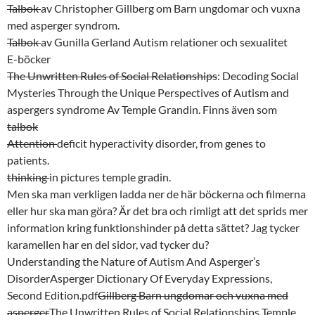
Talbok
av Christopher Gillberg om Barn ungdomar och vuxna
med asperger syndrom.
Talbok
av Gunilla Gerland Autism relationer och sexualitet
E-böcker
The Unwritten Rules of Social Relationships
: Decoding Social
Mysteries Through the Unique Perspectives of Autism and
aspergers syndrome Av Temple Grandin. Finns även som
talbok
Attention
deficit hyperactivity disorder, from genes to
patients.
thinking
in pictures temple gradin.
Men ska man verkligen ladda ner de här böckerna och filmerna
eller hur ska man göra? Är det bra och rimligt att det sprids mer
information kring funktionshinder på detta sättet? Jag tycker
karamellen har en del sidor, vad tycker du?
Understanding the Nature of Autism And Asperger’s
DisorderAsperger Dictionary Of Everyday Expressions,
Second Edition.pdf
Gillberg Barn ungdomar och vuxna med
asperger
The Unwritten Rules of Social Relationships Temple