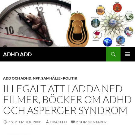
Hoppa
till
innehåll
ADHD ADD
PRIMÄR
MENY
ADD OCH ADHD
,
NPF
,
SAMHÄLLE - POLITIK
ILLEGALT ATT LADDA NED
FILMER, BÖCKER OM ADHD
OCH ASPERGER SYNDROM
7 SEPTEMBER, 2008
ORAKELO
2 KOMMENTARER