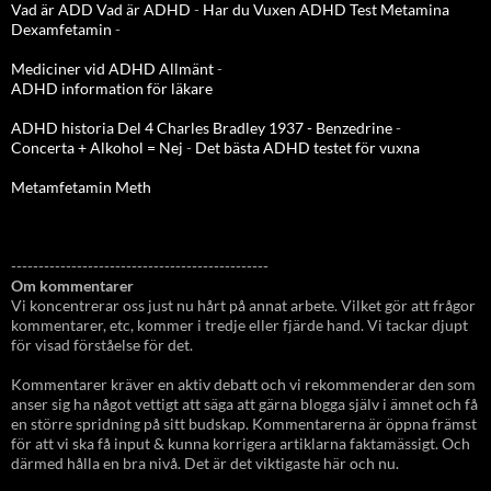
Vad är ADD
Vad är ADHD
-
Har du Vuxen ADHD Test
Metamina
Dexamfetamin
-
Mediciner vid ADHD Allmänt
-
ADHD information för läkare
ADHD historia Del 4 Charles Bradley 1937 - Benzedrine
-
Concerta + Alkohol = Nej
-
Det bästa ADHD testet för vuxna
Metamfetamin Meth
-----------------------------------------------
Om kommentarer
Vi koncentrerar oss just nu hårt på annat arbete. Vilket gör att frågor
kommentarer, etc, kommer i tredje eller fjärde hand. Vi tackar djupt
för visad förståelse för det.
Kommentarer kräver en aktiv debatt och vi rekommenderar den som
anser sig ha något vettigt att säga att gärna blogga själv i ämnet och få
en större spridning på sitt budskap. Kommentarerna är öppna främst
för att vi ska få input & kunna korrigera artiklarna faktamässigt. Och
därmed hålla en bra nivå. Det är det viktigaste här och nu.