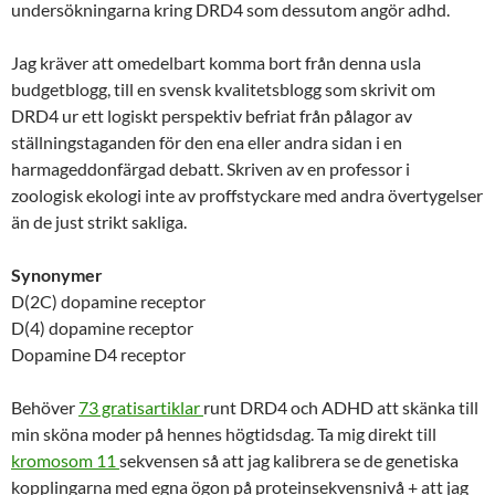
undersökningarna kring DRD4 som dessutom angör adhd.
Jag kräver att omedelbart komma bort från denna usla
budgetblogg, till en svensk kvalitetsblogg som skrivit om
DRD4 ur ett logiskt perspektiv befriat från pålagor av
ställningstaganden för den ena eller andra sidan i en
harmageddonfärgad debatt. Skriven av en professor i
zoologisk ekologi inte av proffstyckare med andra övertygelser
än de just strikt sakliga.
Synonymer
D(2C) dopamine receptor
D(4) dopamine receptor
Dopamine D4 receptor
Behöver
73 gratisartiklar
runt DRD4 och ADHD att skänka till
min sköna moder på hennes högtidsdag. Ta mig direkt till
kromosom 11
sekvensen så att jag kalibrera se de genetiska
kopplingarna med egna ögon på proteinsekvensnivå + att jag