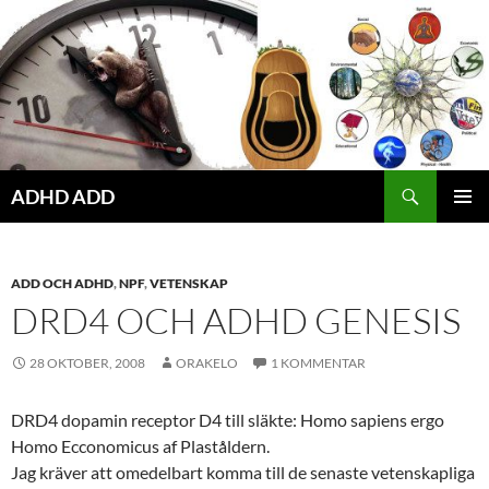
Hoppa
till
innehåll
ADHD ADD
PRIMÄR
MENY
ADD OCH ADHD
,
NPF
,
VETENSKAP
DRD4 OCH ADHD GENESIS
28 OKTOBER, 2008
ORAKELO
1 KOMMENTAR
DRD4 dopamin receptor D4 till släkte: Homo sapiens ergo
Homo Ecconomicus af Plaståldern.
Jag kräver att omedelbart komma till de senaste vetenskapliga