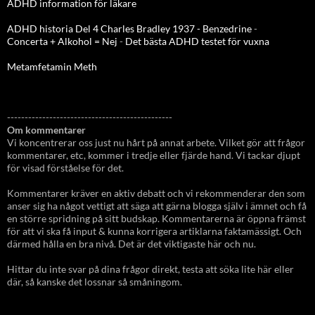
ADHD information för läkare
ADHD historia Del 4 Charles Bradley 1937 - Benzedrine
-
Concerta + Alkohol = Nej
-
Det bästa ADHD testet för vuxna
Metamfetamin Meth
-----------------------------------------------
Om kommentarer
Vi koncentrerar oss just nu hårt på annat arbete. Vilket gör att frågor
kommentarer, etc, kommer i tredje eller fjärde hand. Vi tackar djupt
för visad förståelse för det.
Kommentarer kräver en aktiv debatt och vi rekommenderar den som
anser sig ha något vettigt att säga att gärna blogga själv i ämnet och få
en större spridning på sitt budskap. Kommentarerna är öppna främst
för att vi ska få input & kunna korrigera artiklarna faktamässigt. Och
därmed hålla en bra nivå. Det är det viktigaste här och nu.
Hittar du inte svar på dina frågor direkt, testa att söka lite här eller
där, så kanske det lossnar så småningom.