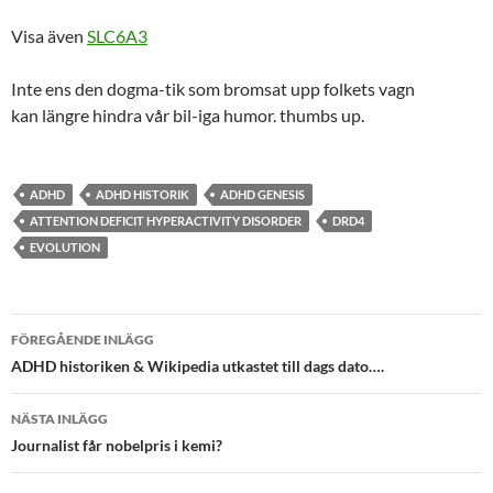
Visa även
SLC6A3
Inte ens den dogma-tik som bromsat upp folkets vagn
kan längre hindra vår bil-iga humor. thumbs up.
ADHD
ADHD HISTORIK
ADHD GENESIS
ATTENTION DEFICIT HYPERACTIVITY DISORDER
DRD4
EVOLUTION
Inläggsnavigering
FÖREGÅENDE INLÄGG
ADHD historiken & Wikipedia utkastet till dags dato….
NÄSTA INLÄGG
Journalist får nobelpris i kemi?