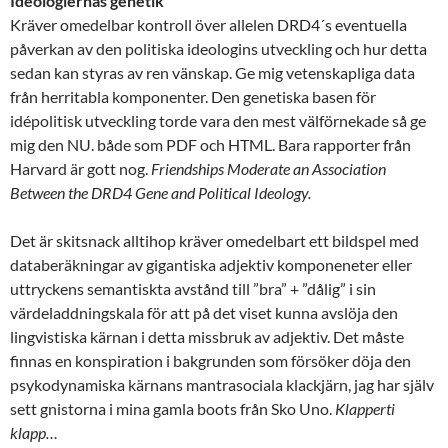
Ideologiernas genetik
Kräver omedelbar kontroll över allelen DRD4´s eventuella
påverkan av den politiska ideologins utveckling och hur detta
sedan kan styras av ren vänskap. Ge mig vetenskapliga data
från herritabla komponenter. Den genetiska basen för
idépolitisk utveckling torde vara den mest välförnekade så ge
mig den NU. både som PDF och HTML. Bara rapporter från
Harvard är gott nog.
Friendships Moderate an Association
Between the DRD4 Gene and Political Ideology.
Det är skitsnack alltihop kräver omedelbart ett bildspel med
databeräkningar av gigantiska adjektiv komponeneter eller
uttryckens semantiskta avstånd till ”bra” + ”dålig” i sin
värdeladdningskala för att på det viset kunna avslöja den
lingvistiska kärnan i detta missbruk av adjektiv. Det måste
finnas en konspiration i bakgrunden som försöker döja den
psykodynamiska kärnans mantrasociala klackjärn, jag har själv
sett gnistorna i mina gamla boots från Sko Uno.
Klapperti
klapp…