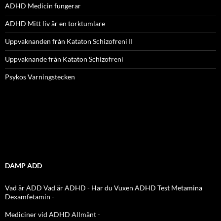
ADHD Medicin fungerar
ADHD Mitt liv är en torktumlare
Uppvaknanden från Kataton Schizofreni II
Uppvaknande från Kataton Schizofreni
Psykos Varningstecken
DAMP ADD
Vad är ADD
Vad är ADHD
-
Har du Vuxen ADHD Test
Metamina
Dexamfetamin
-
Mediciner vid ADHD Allmänt
-