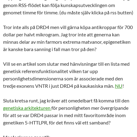
genom RSS-flödet kan följa kunskapsutvecklingen om
genomet timme för timme. (du måste själv klicka på rss butten)
Tror inte alls på DRD4 men vill gärna köpa antikroppar för 700
dollar per halvt mikrogram. Jag tror inte att generna kan
minnas delar av min farmors extrema matvanor, epigenetiken
är kanske bara sanning i fall man tror på den?
Vill se en artikel som slutar med hänvisningar till en lista med
genetisk referensfunktionalitet vilken tar upp
personlighetsdimensionerna som är associerade med den
tredje exonens VNTR i just DRD4 på kaukasiska män.
NU
!
Sluta kretsa runt, jag kräver att omedelbart få komma till den
genetiska arkitekturen
för personligheten mer övergripande
för att se var DRD4 passar in med mitt favoritområde inom
genetiken 5-HTTLPR, för det finns väl ett samband?