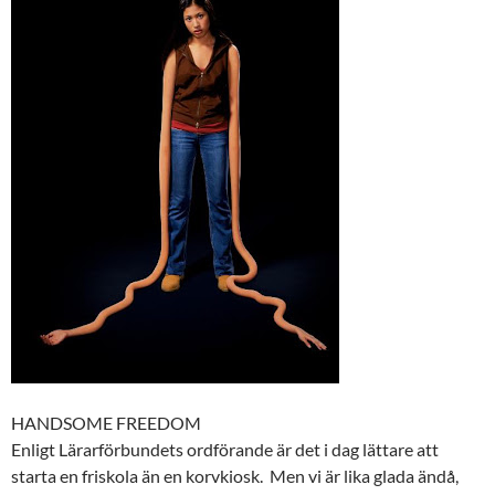
HANDSOME FREEDOM
Enligt Lärarförbundets ordförande är det i dag lättare att
starta en friskola än en korvkiosk. Men vi är lika glada ändå,