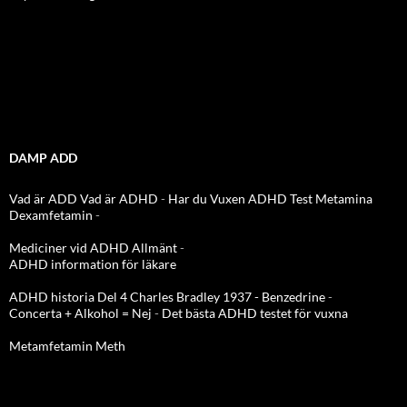
DAMP ADD
Vad är ADD
Vad är ADHD
-
Har du Vuxen ADHD Test
Metamina
Dexamfetamin
-
Mediciner vid ADHD Allmänt
-
ADHD information för läkare
ADHD historia Del 4 Charles Bradley 1937 - Benzedrine
-
Concerta + Alkohol = Nej
-
Det bästa ADHD testet för vuxna
Metamfetamin Meth