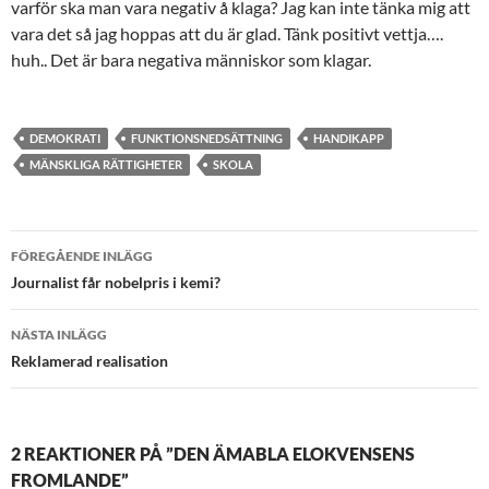
varför ska man vara negativ å klaga? Jag kan inte tänka mig att
vara det så jag hoppas att du är glad. Tänk positivt vettja….
huh.. Det är bara negativa människor som klagar.
DEMOKRATI
FUNKTIONSNEDSÄTTNING
HANDIKAPP
MÄNSKLIGA RÄTTIGHETER
SKOLA
Inläggsnavigering
FÖREGÅENDE INLÄGG
Journalist får nobelpris i kemi?
NÄSTA INLÄGG
Reklamerad realisation
2 REAKTIONER PÅ ”DEN ÄMABLA ELOKVENSENS
FROMLANDE”