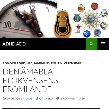
Hoppa
till
innehåll
ADHD ADD
PRIMÄR
MENY
ADD OCH ADHD
,
NPF
,
SAMHÄLLE - POLITIK
,
VETENSKAP
DEN ÄMABLA
ELOKVENSENS
FROMLANDE
29 OKTOBER, 2008
ORAKELO
2 KOMMENTARER