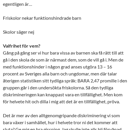
egentligen är…
Friskolor nekar funktionshindrade barn
Skolor säger nej
Valfrihet för vem?
Gång på gång ser vi hur bara vissa av barnen ska få rätt till att
gå i den skola de som är närmast dem, som de vill gå i. Men de
med funktionshinder i någon grad anses utgöra 13 – 16
procent av Sveriges alla barn och ungdomar, men där talar
återigen statistiken sitt tydliga språk: BARA 2,47 promille i den
gruppen går i den undersökta friskolorna. Så den tydliga
diskrimineringen kan knappast vara en tillfällighet. Men kom
för helvete hit och dilla i mig att det är en tillfällighet, pröva.
Det är mer av den alltgenomgripande diskriminering vi som
bara växer i samhället, hur i helvete tror ni det kommer att
sluta? Ge mig en bra gissning. Jag skulle inte alls bli förvånad