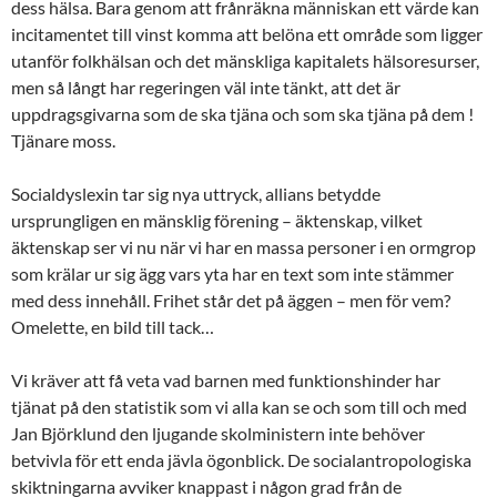
dess hälsa. Bara genom att frånräkna människan ett värde kan
incitamentet till vinst komma att belöna ett område som ligger
utanför folkhälsan och det mänskliga kapitalets hälsoresurser,
men så långt har regeringen väl inte tänkt, att det är
uppdragsgivarna som de ska tjäna och som ska tjäna på dem !
Tjänare moss.
Socialdyslexin tar sig nya uttryck, allians betydde
ursprungligen en mänsklig förening – äktenskap, vilket
äktenskap ser vi nu när vi har en massa personer i en ormgrop
som krälar ur sig ägg vars yta har en text som inte stämmer
med dess innehåll. Frihet står det på äggen – men för vem?
Omelette, en bild till tack…
Vi kräver att få veta vad barnen med funktionshinder har
tjänat på den statistik som vi alla kan se och som till och med
Jan Björklund den ljugande skolministern inte behöver
betvivla för ett enda jävla ögonblick. De socialantropologiska
skiktningarna avviker knappast i någon grad från de