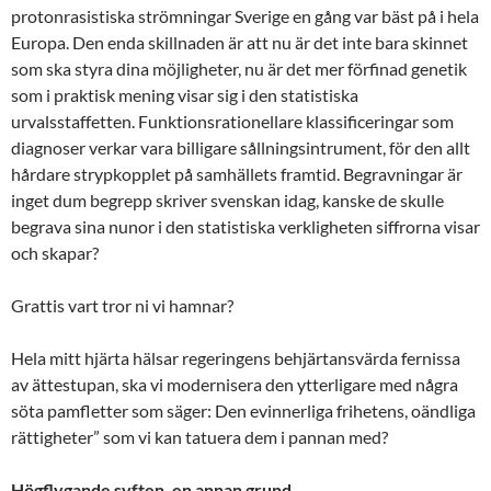
protonrasistiska strömningar Sverige en gång var bäst på i hela
Europa. Den enda skillnaden är att nu är det inte bara skinnet
som ska styra dina möjligheter, nu är det mer förfinad genetik
som i praktisk mening visar sig i den statistiska
urvalsstaffetten. Funktionsrationellare klassificeringar som
diagnoser verkar vara billigare sållningsintrument, för den allt
hårdare strypkopplet på samhällets framtid. Begravningar är
inget dum begrepp skriver svenskan idag, kanske de skulle
begrava sina nunor i den statistiska verkligheten siffrorna visar
och skapar?
Grattis vart tror ni vi hamnar?
Hela mitt hjärta hälsar regeringens behjärtansvärda fernissa
av ättestupan, ska vi modernisera den ytterligare med några
söta pamfletter som säger: Den evinnerliga frihetens, oändliga
rättigheter” som vi kan tatuera dem i pannan med?
Högflygande syften, en annan grund