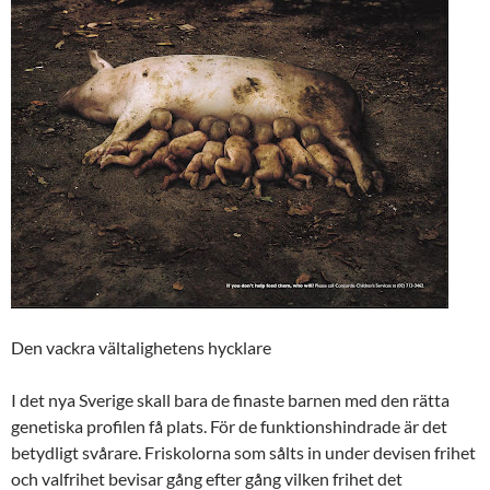
Den vackra vältalighetens hycklare
I det nya Sverige skall bara de finaste barnen med den rätta
genetiska profilen få plats. För de funktionshindrade är det
betydligt svårare. Friskolorna som sålts in under devisen frihet
och valfrihet bevisar gång efter gång vilken frihet det