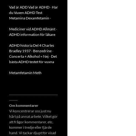
Vad är ADD
Vad är ADHD
-
Har
du Vuxen ADHD Test
Metamina Dexamfetamin
-
Mediciner vid ADHD Allmänt
-
ADHD information för läkare
ADHD historia Del 4 Charles
Bradley 1937 - Benzedrine
-
Concerta + Alkohol = Nej
-
Det
bästa ADHD testet för vuxna
Metamfetamin Meth
----------------------------------------
-------
Om kommentarer
Vi koncentrerar oss just nu
hårt på annat arbete. Vilket gör
att frågor kommentarer, etc,
kommer i tredje eller fjärde
hand. Vi tackar djupt för visad