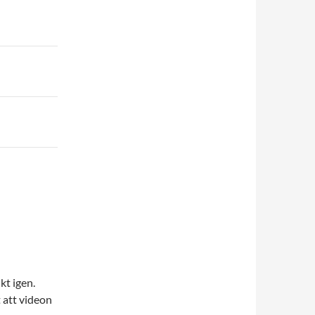
kt igen.
 att videon