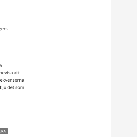
gers
a
bevisa att
nsekvenserna
t ju det som
ERA