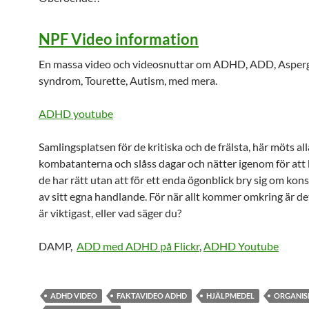
NPF Video information
En massa video och videosnuttar om ADHD, ADD, Asper
syndrom, Tourette, Autism, med mera.
ADHD youtube
Samlingsplatsen för de kritiska och de frälsta, här möts all
kombatanterna och slåss dagar och nätter igenom för att 
de har rätt utan att för ett enda ögonblick bry sig om ko
av sitt egna handlande. För när allt kommer omkring är de
är viktigast, eller vad säger du?
DAMP,
ADD med ADHD på Flickr
,
ADHD Youtube
ADHD VIDEO
FAKTAVIDEO ADHD
HJÄLPMEDEL
ORGANIS