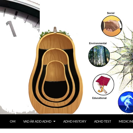
OM
VAD ÄR ADD ADHD
ADHD HISTORY
ADHD TEST
MEDICIN