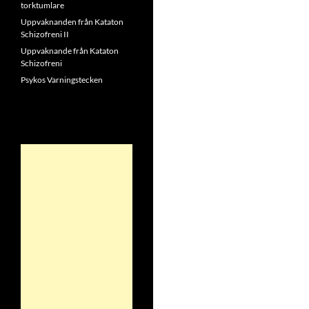
torktumlare
Uppvaknanden från Kataton
Schizofreni II
Uppvaknande från Kataton
Schizofreni
Psykos Varningstecken