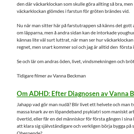
den där väckarklockan som skulle göra allting så bra, men
väckarklockan glömdes i farstun för gröten brändes vid.
Nu när man sitter här på farstutrappen så känns det gott at
om läpparna, men å andra sidan kan de intorkade yough
kännas lite väl surt luttrat, när man ser hur väckarklockan
regnet, men snart kommer sol och jag är alltid den första 
Se och lär om andras öden, livet, vindsmekningen och brö
Tidigare filmer av Vanna Beckman
Om ADHD: Efter Diagnosen av Vanna 
Jahapp vad gör man nudå? Blir livet ett helvete och man tv
massa knark av en löpandeband psykiatri som maniskt ar
övertid, eller får en del människor för första gången i sina 
att klara sig självständigare och verkligen börja bygga på 
Oberoende?.