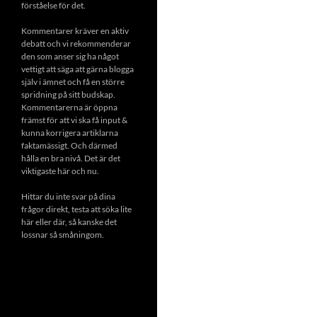
förståelse för det.
Kommentarer kräver en aktiv
debatt och vi rekommenderar
den som anser sig ha något
vettigt att säga att gärna blogga
själv i ämnet och få en större
spridning på sitt budskap.
Kommentarerna är öppna
främst för att vi ska få input &
kunna korrigera artiklarna
faktamässigt. Och därmed
hålla en bra nivå. Det är det
viktigaste här och nu.
Hittar du inte svar på dina
frågor direkt, testa att söka lite
här eller där, så kanske det
lossnar så småningom.