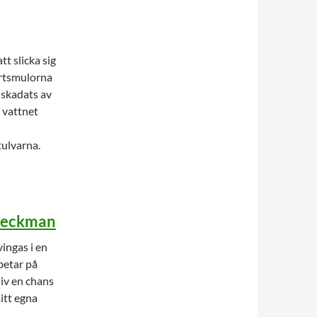
t slicka sig
urtsmulorna
 skadats av
i vattnet
tulvarna.
Beckman
ingas i en
betar på
liv en chans
sitt egna