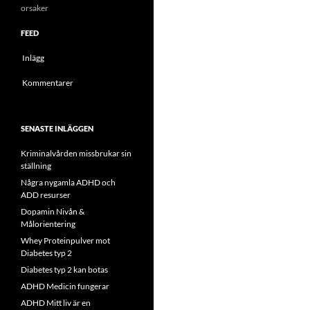
orsaker
FEED
Inlägg
Kommentarer
SENASTE INLÄGGEN
Kriminalvården missbrukar sin
ställning
Några nygamla ADHD och
ADD resurser
Dopamin Nivån &
Målorientering
Whey Proteinpulver mot
Diabetes typ 2
Diabetes typ 2 kan botas
ADHD Medicin fungerar
ADHD Mitt liv är en