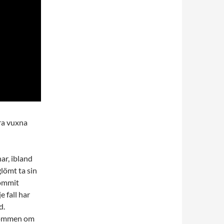
ra vuxna
ar, ibland
glömt ta sin
kommit
e fall har
d.
drömmen om