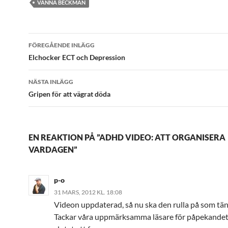
VANNA BECKMAN
Inläggsnavigering
FÖREGÅENDE INLÄGG
Elchocker ECT och Depression
NÄSTA INLÄGG
Gripen för att vägrat döda
EN REAKTION PÅ ”ADHD VIDEO: ATT ORGANISERA
VARDAGEN”
p-o
31 MARS, 2012 KL. 18:08
Videon uppdaterad, så nu ska den rulla på som tän
Tackar våra uppmärksamma läsare för påpekandet