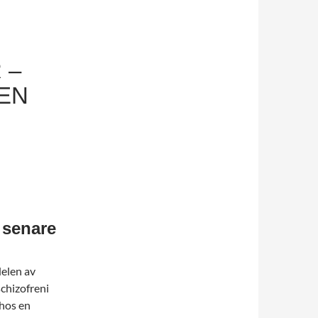
 –
EN
e senare
delen av
schizofreni
 hos en