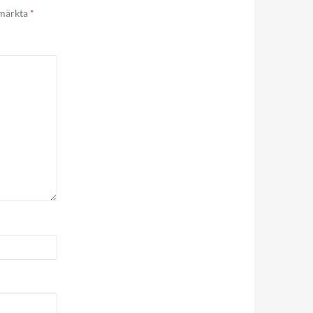
 märkta
*