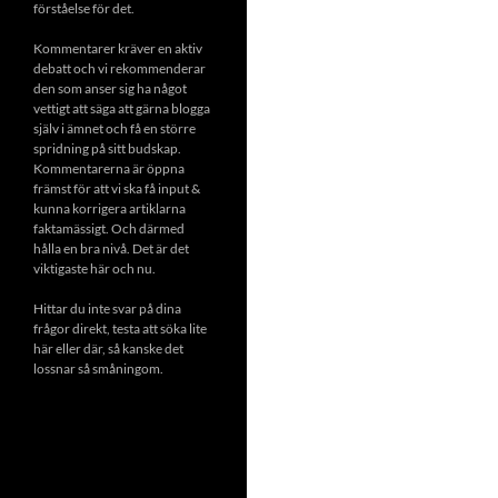
förståelse för det.
Kommentarer kräver en aktiv
debatt och vi rekommenderar
den som anser sig ha något
vettigt att säga att gärna blogga
själv i ämnet och få en större
spridning på sitt budskap.
Kommentarerna är öppna
främst för att vi ska få input &
kunna korrigera artiklarna
faktamässigt. Och därmed
hålla en bra nivå. Det är det
viktigaste här och nu.
Hittar du inte svar på dina
frågor direkt, testa att söka lite
här eller där, så kanske det
lossnar så småningom.