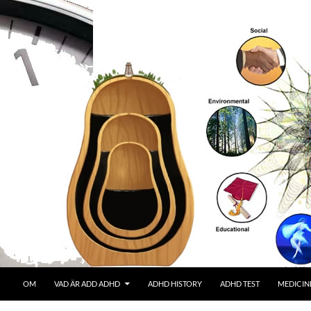
OM
VAD ÄR ADD ADHD
ADHD HISTORY
ADHD TEST
MEDICIN