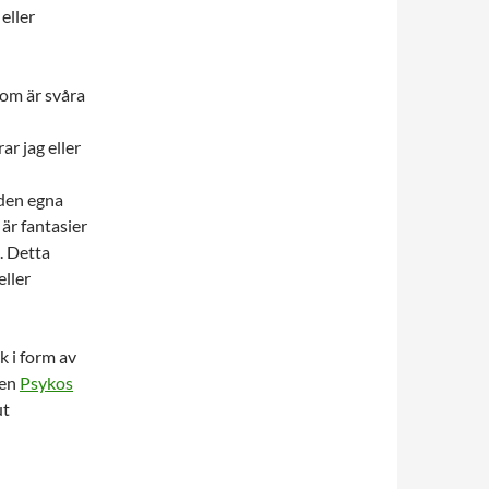
eller
som är svåra
ar jag eller
 den egna
är fantasier
. Detta
eller
k i form av
ven
Psykos
ut