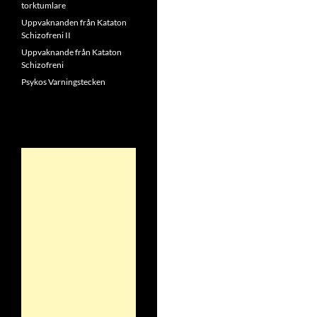
torktumlare
Uppvaknanden från Kataton
Schizofreni II
Uppvaknande från Kataton
Schizofreni
Psykos Varningstecken