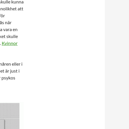
skulle kunna
nnolikhet att
för
ås när
na vara en
ket skulle
.
Kvinnor
åren eller i
t är just i
r psykos