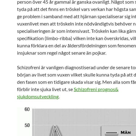
person över 45 år gammal är ganska ovanligt. Något som 
tyda på att det finns en tröskel vars verkan har högsta sa
ge problem i samband med att hjärnan specialiserar sig in
vuxenlivet men att tröskeln inte nödvändigtvis behöver n
specialiseringen är som intensivast. Tröskeln kan lika gär
specifikation (limbo-ribba) vilken inte kan överskridas, vil
kunna förklara en del av åldersfördelningen som fenomen
insjuknar som regel något senare än pojkar.
Schizofreni är vanligen diagnostiserad under de senare ton
början av livet som vuxen vilket skulle kunna tyda på att de
den fasen som en tidigare skada visar sig. Men alla som få
förblir inte sjuka livet ut, se
Schizofreni prognos&
sjukdomsutveckling
.