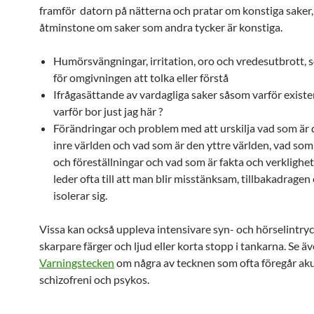
framför datorn på nätterna och pratar om konstiga saker, 
åtminstone om saker som andra tycker är konstiga.
Humörsvängningar, irritation, oro och vredesutbrott, 
för omgivningen att tolka eller förstå
Ifrågasättande av vardagliga saker såsom varför exister
varför bor just jag här ?
Förändringar och problem med att urskilja vad som är
inre världen och vad som är den yttre världen, vad som 
och föreställningar och vad som är fakta och verklighet
leder ofta till att man blir misstänksam, tillbakadragen 
isolerar sig.
Vissa kan också uppleva intensivare syn- och hörselintryc
skarpare färger och ljud eller korta stopp i tankarna. Se ä
Varningstecken
om några av tecknen som ofta föregår ak
schizofreni och psykos.