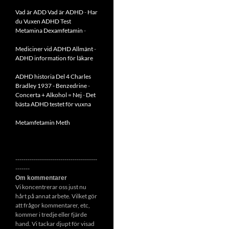
Vad är ADD
Vad är ADHD
-
Har
du Vuxen ADHD Test
Metamina Dexamfetamin
-
Mediciner vid ADHD Allmänt
-
ADHD information för läkare
ADHD historia Del 4 Charles
Bradley 1937 - Benzedrine
-
Concerta + Alkohol = Nej
-
Det
bästa ADHD testet för vuxna
Metamfetamin Meth
----------------------------------------
-------
Om kommentarer
Vi koncentrerar oss just nu
hårt på annat arbete. Vilket gör
att frågor kommentarer, etc,
kommer i tredje eller fjärde
hand. Vi tackar djupt för visad