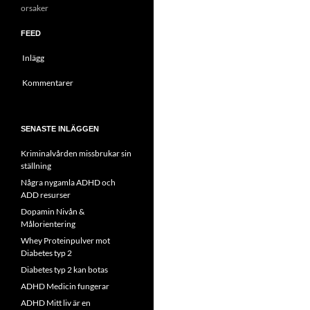
orsaker
FEED
Inlägg
Kommentarer
SENASTE INLÄGGEN
Kriminalvården missbrukar sin
ställning
Några nygamla ADHD och
ADD resurser
Dopamin Nivån &
Målorientering
Whey Proteinpulver mot
Diabetes typ 2
Diabetes typ 2 kan botas
ADHD Medicin fungerar
ADHD Mitt liv är en