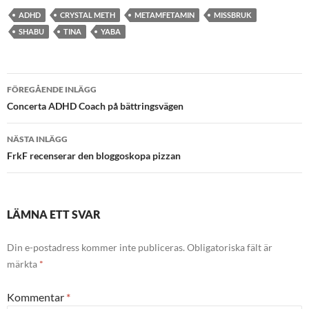
ADHD
CRYSTAL METH
METAMFETAMIN
MISSBRUK
SHABU
TINA
YABA
Inläggsnavigering
FÖREGÅENDE INLÄGG
Concerta ADHD Coach på bättringsvägen
NÄSTA INLÄGG
FrkF recenserar den bloggoskopa pizzan
LÄMNA ETT SVAR
Din e-postadress kommer inte publiceras.
Obligatoriska fält är
märkta
*
Kommentar
*