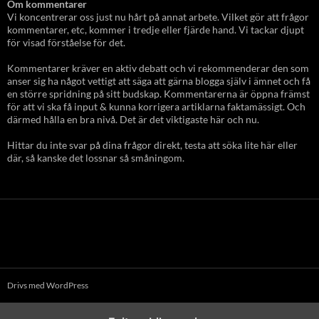
Om kommentarer
Vi koncentrerar oss just nu hårt på annat arbete. Vilket gör att frågor
kommentarer, etc, kommer i tredje eller fjärde hand. Vi tackar djupt
för visad förståelse för det.
Kommentarer kräver en aktiv debatt och vi rekommenderar den som
anser sig ha något vettigt att säga att gärna blogga själv i ämnet och få
en större spridning på sitt budskap. Kommentarerna är öppna främst
för att vi ska få input & kunna korrigera artiklarna faktamässigt. Och
därmed hålla en bra nivå. Det är det viktigaste här och nu.
Hittar du inte svar på dina frågor direkt, testa att söka lite här eller
där, så kanske det lossnar så småningom.
Drivs med WordPress