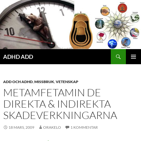
Hoppa
till
innehåll
ADHD ADD
PRIMÄR
MENY
ADD OCH ADHD
,
MISSBRUK
,
VETENSKAP
METAMFETAMIN DE
DIREKTA & INDIREKTA
SKADEVERKNINGARNA
18 MARS, 2009
ORAKELO
1 KOMMENTAR