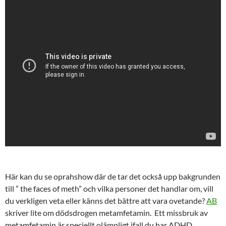
Här kan du se oprahshow där de tar det också upp bakgrunden
till ” the faces of meth” och vilka personer det handlar om, vill
du verkligen veta eller känns det bättre att vara ovetande?
AB
skriver lite om dödsdrogen metamfetamin. Ett missbruk av
metamfetamin är speciellt olämpligt ifall du har ADHD