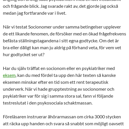
och frågande blick. Jag svarade rakt av, det gjorde jag också
medan jag fortfarande var i livet.
När vi testat Socionomer under samma betingelser upplever
de ett likande fenomen, de försöker med en ökad frågefrekvens
befästa ställningstagandena i sitt egna godtycke. Om det är
bra eller dåligt kan man ju aldrig på förhand veta, för vem vet
hur godtycket ser ut?
Har du själv träffat en socionom eller en psykiatriker med
eksem
, kan du med fördel ta upp den här texten så kanske
eksemen minskar efter en tid som ett rent terapeutisk
underverk. När vi hade grupptestning av socionomer och
psykiatriker var för sig i samma stora sal, fann vi följande
testreslutat i den psykosociala schaktmassan.
Föreläsaren instruerar åhörarmassan om cirka 3000 stycken
att räcka upp handen och svara så snabbt som möjligt oavsett