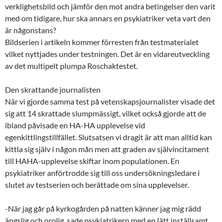
verklighetsbild och jämför den mot andra betingelser den varit
med om tidigare, hur ska annars en psykiatriker veta vart den
är någonstans?
Bildserien i artikeln kommer förresten från testmaterialet
vilket nyttjades under testningen. Det är en vidareutveckling
av det multipelt plumpa Roschaktestet.
Den skrattande journalisten
När vi gjorde samma test på vetenskapsjournalister visade det
sig att 14 skrattade slumpmässigt, vilket också gjorde att de
ibland påvisade en HA-HA upplevelse vid
egenkittlingstillfället. Slutsatsen vi dragit är att man alltid kan
kittla sig själv i någon mån men att graden av självincitament
till HAHA-upplevelse skiftar inom populationen. En
psykiatriker anförtrodde sig till oss undersökningsledare i
slutet av testserien och berättade om sina upplevelser.
-När jag går på kyrkogården på natten känner jag mig rädd
ängslig och orolig, sade psykiatrikern med en lätt inställsamt