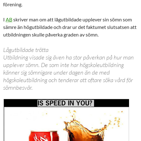
förening.
I
AB
skriver man om att lågutbildade upplever sin sömn som
sämre än högutbildade och drar ur det faktumet slutsatsen att
utbildningen skulle påverka graden av sömn.
Lågutbildade trötta
Utbildning visade sig även ha stor påverkan på hur man
upplever sömn. De som inte har högskoleutbildning
känner sig sömnigare under dagen än de med
högskoleutbildning och tenderar att oftare söka vård för
sömnbesvär.