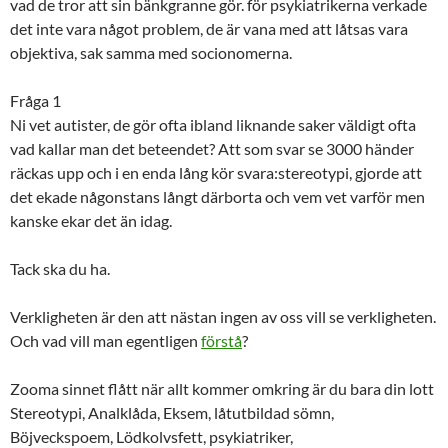
vad de tror att sin bänkgranne gör. för psykiatrikerna verkade
det inte vara något problem, de är vana med att låtsas vara
objektiva, sak samma med socionomerna.
Fråga 1
Ni vet autister, de gör ofta ibland liknande saker väldigt ofta
vad kallar man det beteendet? Att som svar se 3000 händer
räckas upp och i en enda lång kör svara:stereotypi, gjorde att
det ekade någonstans långt därborta och vem vet varför men
kanske ekar det än idag.
Tack ska du ha.
Verkligheten är den att nästan ingen av oss vill se verkligheten.
Och vad vill man egentligen
förstå
?
Zooma sinnet flått när allt kommer omkring är du bara din lott
Stereotypi, Analklåda, Eksem, låtutbildad sömn,
Böjveckspoem, Lödkolvsfett, psykiatriker,