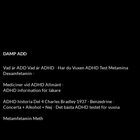
DAMP ADD
Vad är ADD
Vad är ADHD
-
Har du Vuxen ADHD Test
Metamina
Dexamfetamin
-
Mediciner vid ADHD Allmänt
-
ADHD information för läkare
ADHD historia Del 4 Charles Bradley 1937 - Benzedrine
-
Concerta + Alkohol = Nej
-
Det bästa ADHD testet för vuxna
Metamfetamin Meth