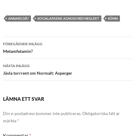
ANNARS DÅ?
SOCIALAFASISK AGNOSI MED NEGLEKT
SÖMN
Inläggsnavigering
FÖREGÅENDE INLÄGG
Metamfetamin?
NÄSTA INLÄGG
Jävla torrrent om Normalt: Asperger
LÄMNA ETT SVAR
Din e-postadress kommer inte publiceras.
Obligatoriska fält är
märkta
*
Kommentar
*