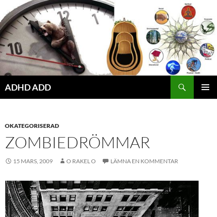
Hoppa
till
innehåll
ADHD ADD
PRIMÄR
MENY
OKATEGORISERAD
ZOMBIEDRÖMMAR
15 MARS, 2009
O RAKEL O
LÄMNA EN KOMMENTAR