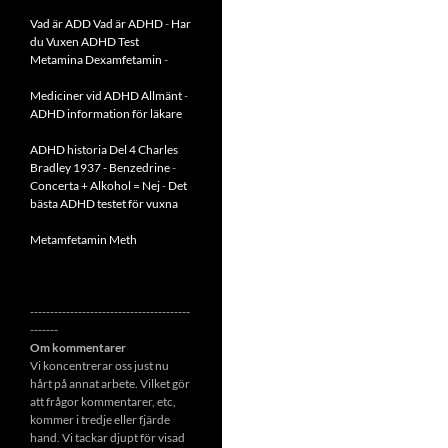
Vad är ADD
Vad är ADHD
-
Har
du Vuxen ADHD Test
Metamina Dexamfetamin
-
Mediciner vid ADHD Allmänt
-
ADHD information för läkare
ADHD historia Del 4 Charles
Bradley 1937 - Benzedrine
-
Concerta + Alkohol = Nej
-
Det
bästa ADHD testet för vuxna
Metamfetamin Meth
----------------------------------------
-------
Om kommentarer
Vi koncentrerar oss just nu
hårt på annat arbete. Vilket gör
att frågor kommentarer, etc,
kommer i tredje eller fjärde
hand. Vi tackar djupt för visad