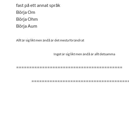
fast på ett annat språk
Börja Om
Börja Ohm
Börja Aum
Allt är sig likt men ändå är det mesta förändrat
Inget är sig likt men ändå är allt detsamma
=========================================
=====================================