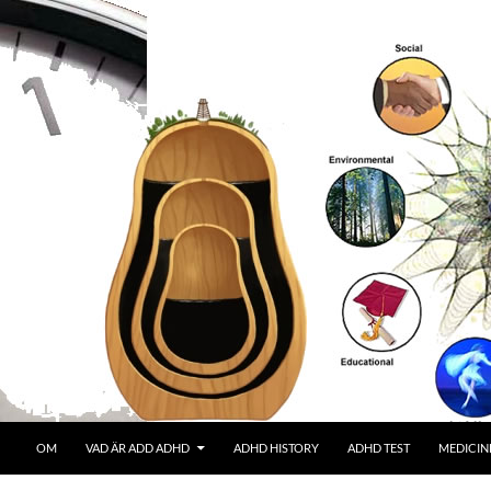
OM
VAD ÄR ADD ADHD
ADHD HISTORY
ADHD TEST
MEDICIN