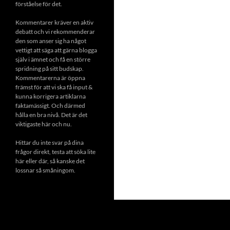
förståelse för det.
Kommentarer kräver en aktiv
debatt och vi rekommenderar
den som anser sig ha något
vettigt att säga att gärna blogga
själv i ämnet och få en större
spridning på sitt budskap.
Kommentarerna är öppna
främst för att vi ska få input &
kunna korrigera artiklarna
faktamässigt. Och därmed
hålla en bra nivå. Det är det
viktigaste här och nu.
Hittar du inte svar på dina
frågor direkt, testa att söka lite
här eller där, så kanske det
lossnar så småningom.