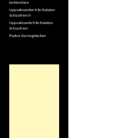
torktumlare
Uppvaknanden från Kataton
Schizofreni II
Uppvaknande från Kataton
Schizofreni
Psykos Varningstecken