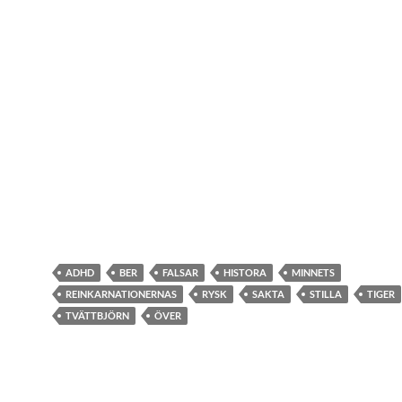
ADHD
BER
FALSAR
HISTORA
MINNETS
REINKARNATIONERNAS
RYSK
SAKTA
STILLA
TIGER
TVÄTTBJÖRN
ÖVER