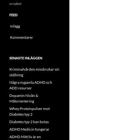
orsaker
FEED
Inlägg
Kommentarer
SENASTE INLÄGGEN
Kriminalvården missbrukar sin
ställning
Några nygamla ADHD och
ADD resurser
Dopamin Nivån &
Målorientering
Whey Proteinpulver mot
Diabetes typ 2
Diabetes typ 2 kan botas
ADHD Medicin fungerar
ADHD Mitt liv är en