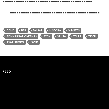
=========================================
=========================================
ADHD
BER
FALSAR
HISTORA
MINNETS
REINKARNATIONERNAS
RYSK
SAKTA
STILLA
TIGER
TVÄTTBJÖRN
ÖVER
FEED