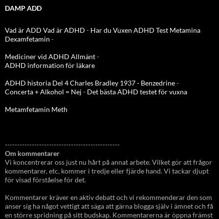
DAMP ADD
Vad är ADD
Vad är ADHD
-
Har du Vuxen ADHD Test
Metamina
Dexamfetamin
-
Mediciner vid ADHD Allmänt
-
ADHD information för läkare
ADHD historia Del 4 Charles Bradley 1937 - Benzedrine
-
Concerta + Alkohol = Nej
-
Det bästa ADHD testet för vuxna
Metamfetamin Meth
-----------------------------------------------
Om kommentarer
Vi koncentrerar oss just nu hårt på annat arbete. Vilket gör att frågor
kommentarer, etc, kommer i tredje eller fjärde hand. Vi tackar djupt
för visad förståelse för det.
Kommentarer kräver en aktiv debatt och vi rekommenderar den som
anser sig ha något vettigt att säga att gärna blogga själv i ämnet och få
en större spridning på sitt budskap. Kommentarerna är öppna främst