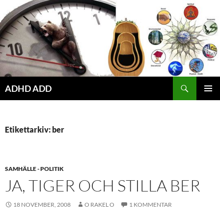
Hoppa
till
innehåll
ADHD ADD
PRIMÄR
MENY
Etikettarkiv: ber
SAMHÄLLE - POLITIK
JA, TIGER OCH STILLA BER
18 NOVEMBER, 2008
O RAKEL O
1 KOMMENTAR