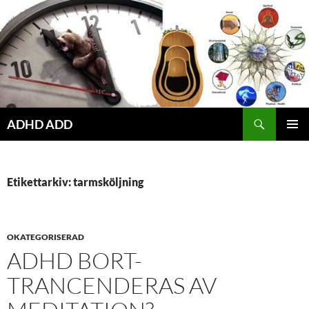
Hoppa
till
innehåll
ADHD ADD
PRIMÄR
MENY
Etikettarkiv: tarmsköljning
OKATEGORISERAD
ADHD BORT-
TRANCENDERAS AV