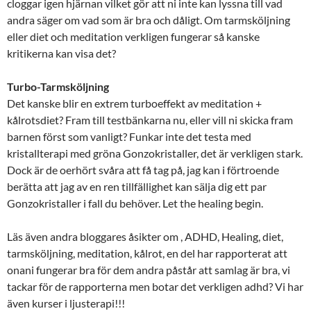
cloggar igen hjärnan vilket gör att ni inte kan lyssna till vad
andra säger om vad som är bra och dåligt. Om tarmsköljning
eller diet och meditation verkligen fungerar så kanske
kritikerna kan visa det?
Turbo-Tarmsköljning
Det kanske blir en extrem turboeffekt av meditation +
kålrotsdiet? Fram till testbänkarna nu, eller vill ni skicka fram
barnen först som vanligt? Funkar inte det testa med
kristallterapi med gröna Gonzokristaller, det är verkligen stark.
Dock är de oerhört svåra att få tag på, jag kan i förtroende
berätta att jag av en ren tillfällighet kan sälja dig ett par
Gonzokristaller i fall du behöver. Let the healing begin.
Läs även andra bloggares åsikter om , ADHD, Healing, diet,
tarmsköljning, meditation, kålrot, en del har rapporterat att
onani fungerar bra för dem andra påstår att samlag är bra, vi
tackar för de rapporterna men botar det verkligen adhd? Vi har
även kurser i ljusterapi!!!