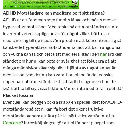
ADHD Motståndare kan meditera bort sitt stigma?
ADHD är ett fenomen som funnits länge och mötts med ett
hyperaktivt motstånd. Med tanke på att motståndarna inte
levererat vetenskapliga bevis för något vilket bättre än
medicinering till de med svåra problem att koncentrera sig så
kanske de hyperaktiva motståndarna mot att barn ungdomar
och vuxna kan ta och testa att meditera lite? I den
här
artikeln
står det om hur ni kan bota er svårighet att fokusera på att
många människor säger sig blivit hjälpta av något annat än
meditation, vad det nu kan vara. För ibland är det ganska
uppenbart att motståndare till att adhd diagnosen har lite
svårt att ta till sig vissa faktum. Varför inte meditera in det då?
Placket lossnar
Eventuell kan bloggen också skapa en speciell diet för ADHD-
motståndare så att ni kan, få bort det okonstruktiva
motståndet genom att äta på rätt sätt, eller varför inte lite
Concerta
? tarmsköljningen gör att ni får bort plagget som