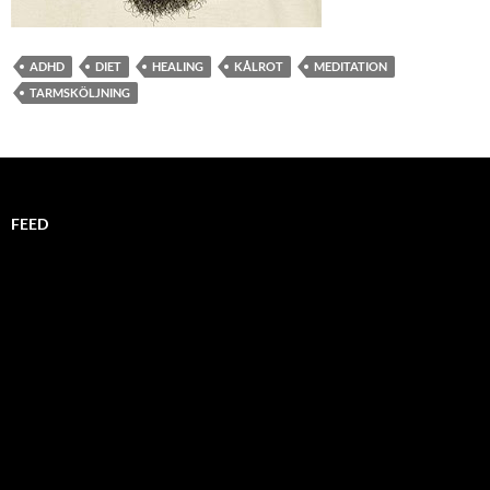
ADHD
DIET
HEALING
KÅLROT
MEDITATION
TARMSKÖLJNING
FEED