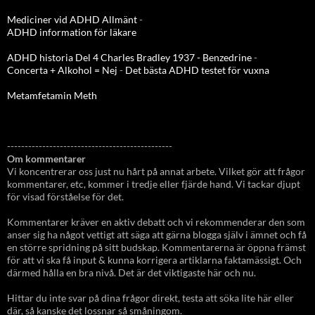
Mediciner vid ADHD Allmänt
-
ADHD information för läkare
ADHD historia Del 4 Charles Bradley 1937 - Benzedrine
-
Concerta + Alkohol = Nej
-
Det bästa ADHD testet för vuxna
Metamfetamin Meth
-----------------------------------------------
Om kommentarer
Vi koncentrerar oss just nu hårt på annat arbete. Vilket gör att frågor
kommentarer, etc, kommer i tredje eller fjärde hand. Vi tackar djupt
för visad förståelse för det.
Kommentarer kräver en aktiv debatt och vi rekommenderar den som
anser sig ha något vettigt att säga att gärna blogga själv i ämnet och få
en större spridning på sitt budskap. Kommentarerna är öppna främst
för att vi ska få input & kunna korrigera artiklarna faktamässigt. Och
därmed hålla en bra nivå. Det är det viktigaste här och nu.
Hittar du inte svar på dina frågor direkt, testa att söka lite här eller
där, så kanske det lossnar så småningom.