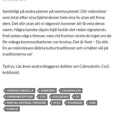
Samtidigt på andra platser på samma planet: Dör människor
som letat efter sina hjärtevänner hela sina liv utan att finna
dem. Det dör utan att vi någonsin kommer att få veta deras
namn. Några kanske skjuts ihjäl fastän det redan signalerats
fred sedan några timmar, men vid fronten visste de inget om de
för många kommunikationer var brutna. Det är livet – Du dör.
En av människans äldsta kulturtraditioner och vi håller väl på
traditionerna va?
Tydrys, Läs även andra bloggares åsikter om Calmodulin, Co2,
koldioxid,
ADRENAL MEDULLA
ANNEXIN II
CALMODULIN
CHEMORECEPTORS
CO2
KOLDIOXID
O2
PARTIAL ARTERIAL PRESSURE
PCO2
PI3 KINASE
S100
S100A10