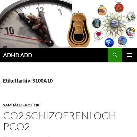
Hoppa
till
innehåll
ADHD ADD
PRIMÄR
MENY
Etikettarkiv: S100A10
SAMHÄLLE - POLITIK
CO2 SCHIZOFRENI OCH
PCO2