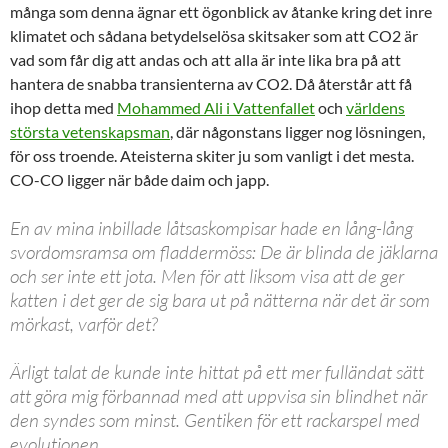
många som denna ägnar ett ögonblick av åtanke kring det inre
klimatet och sådana betydelselösa skitsaker som att CO2 är
vad som får dig att andas och att alla är inte lika bra på att
hantera de snabba transienterna av CO2. Då återstår att få
ihop detta med
Mohammed Ali i Vattenfallet
och
världens
största vetenskapsman
, där någonstans ligger nog lösningen,
för oss troende. Ateisterna skiter ju som vanligt i det mesta.
CO-CO ligger när både daim och japp.
En av mina inbillade låtsaskompisar hade en lång-lång
svordomsramsa om fladdermöss: De är blinda de jäklarna
och ser inte ett jota. Men för att liksom visa att de ger
katten i det ger de sig bara ut på nätterna när det är som
mörkast, varför det?
Ärligt talat de kunde inte hittat på ett mer fulländat sätt
att göra mig förbannad med att uppvisa sin blindhet när
den syndes som minst. Gentiken för ett rackarspel med
evolutionen.