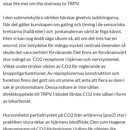
visar lite mer om the stairway to TRPV.
I den submolekylära världen härskar givetvis laddningarna.
När det gäller kunskapen om gating och timing i de sensoriska
kretsarna (hallå eller) och jonkanalernas värld är föga kännt.
Men vi kan nog ändå säga såsom så, att om det inte har en
enormt stor betydelse för många mycket centrala skeenden så
skulle det vara oerhört förvånande. Det finns en förvånansvärt
stor mängd av CO2 receptorer i hjärnan och nervsystemet.
Vilket understryker vikten av CO2 för reglerande av
kroppsliga funktioner. Av repceptorernas konstruktion och
funktion finns det gott om utrymme att anta att flera av dem i
sak är protonmätare. Dessa mätare är inte sällan
direktkopplade till TRPV. I blodet färdas CO2 inte sällan i form
av bikarbonat.
Hursomhelst partialtrycket på CO2 från artärerna (pco2) styr i
praktiken stora delar av hjärnans blodflöde. Den som reagerar
långsammare på CO2 förändringar i luften får således lite