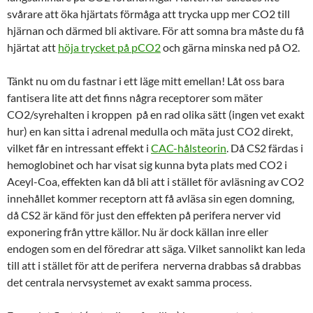
svårare att öka hjärtats förmåga att trycka upp mer CO2 till
hjärnan och därmed bli aktivare. För att somna bra måste du få
hjärtat att
höja trycket på pCO2
och gärna minska ned på O2.
Tänkt nu om du fastnar i ett läge mitt emellan! Låt oss bara
fantisera lite att det finns några receptorer som mäter
CO2/syrehalten i kroppen på en rad olika sätt (ingen vet exakt
hur) en kan sitta i adrenal medulla och mäta just CO2 direkt,
vilket får en intressant effekt i
CAC-hålsteorin
. Då CS2 färdas i
hemoglobinet och har visat sig kunna byta plats med CO2 i
Aceyl-Coa, effekten kan då bli att i stället för avläsning av CO2
innehållet kommer receptorn att få avläsa sin egen domning,
då CS2 är känd för just den effekten på perifera nerver vid
exponering från yttre källor. Nu är dock källan inre eller
endogen som en del föredrar att säga. Vilket sannolikt kan leda
till att i stället för att de perifera nerverna drabbas så drabbas
det centrala nervsystemet av exakt samma process.