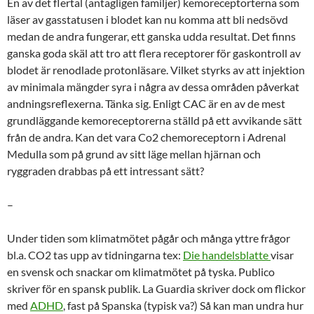
En av det flertal (antagligen familjer) kemoreceptorterna som
läser av gasstatusen i blodet kan nu komma att bli nedsövd
medan de andra fungerar, ett ganska udda resultat. Det finns
ganska goda skäl att tro att flera receptorer för gaskontroll av
blodet är renodlade protonläsare. Vilket styrks av att injektion
av minimala mängder syra i några av dessa områden påverkat
andningsreflexerna. Tänka sig. Enligt CAC är en av de mest
grundläggande kemoreceptorerna ställd på ett avvikande sätt
från de andra. Kan det vara Co2 chemoreceptorn i Adrenal
Medulla som på grund av sitt läge mellan hjärnan och
ryggraden drabbas på ett intressant sätt?
–
Under tiden som klimatmötet pågår och många yttre frågor
bl.a. CO2 tas upp av tidningarna tex:
Die handelsblatte
visar
en svensk och snackar om klimatmötet på tyska. Publico
skriver för en spansk publik. La Guardia skriver dock om flickor
med
ADHD
, fast på Spanska (typisk va?) Så kan man undra hur