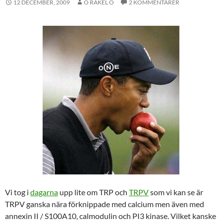
12 DECEMBER, 2009
O RAKEL O
2 KOMMENTARER
Vi tog i
dagarna
upp lite om TRP och
TRPV
som vi kan se är
TRPV ganska nära förknippade med calcium men även med
annexin II / S100A10, calmodulin och PI3 kinase. Vilket kanske