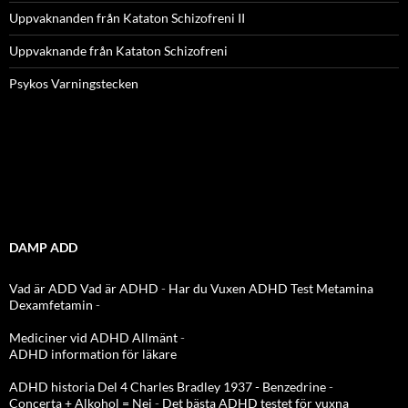
Uppvaknanden från Kataton Schizofreni II
Uppvaknande från Kataton Schizofreni
Psykos Varningstecken
DAMP ADD
Vad är ADD
Vad är ADHD
-
Har du Vuxen ADHD Test
Metamina
Dexamfetamin
-
Mediciner vid ADHD Allmänt
-
ADHD information för läkare
ADHD historia Del 4 Charles Bradley 1937 - Benzedrine
-
Concerta + Alkohol = Nej
-
Det bästa ADHD testet för vuxna