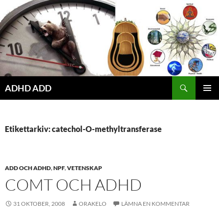
Hoppa
till
innehåll
ADHD ADD
PRIMÄR
MENY
Etikettarkiv: catechol-O-methyltransferase
ADD OCH ADHD
,
NPF
,
VETENSKAP
COMT OCH ADHD
31 OKTOBER, 2008
ORAKELO
LÄMNA EN KOMMENTAR