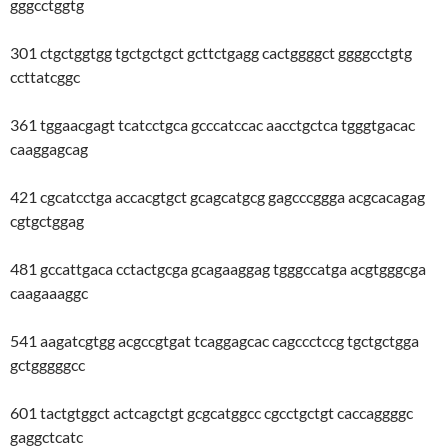
gggcctggtg
301 ctgctggtgg tgctgctgct gcttctgagg cactggggct ggggcctgtg
ccttatcggc
361 tggaacgagt tcatcctgca gcccatccac aacctgctca tgggtgacac
caaggagcag
421 cgcatcctga accacgtgct gcagcatgcg gagcccggga acgcacagag
cgtgctggag
481 gccattgaca cctactgcga gcagaaggag tgggccatga acgtgggcga
caagaaaggc
541 aagatcgtgg acgccgtgat tcaggagcac cagccctccg tgctgctgga
gctgggggcc
601 tactgtggct actcagctgt gcgcatggcc cgcctgctgt caccaggggc
gaggctcatc