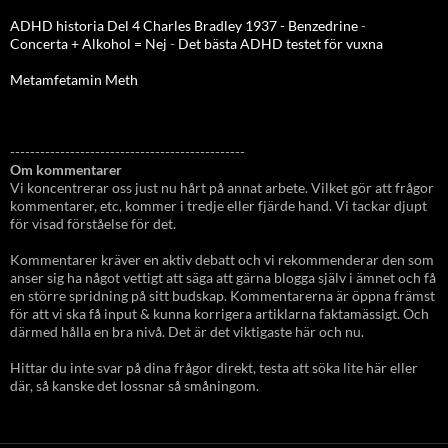
ADHD historia Del 4 Charles Bradley 1937 - Benzedrine
-
Concerta + Alkohol = Nej
-
Det bästa ADHD testet för vuxna
Metamfetamin Meth
-----------------------------------------------
Om kommentarer
Vi koncentrerar oss just nu hårt på annat arbete. Vilket gör att frågor
kommentarer, etc, kommer i tredje eller fjärde hand. Vi tackar djupt
för visad förståelse för det.
Kommentarer kräver en aktiv debatt och vi rekommenderar den som
anser sig ha något vettigt att säga att gärna blogga själv i ämnet och få
en större spridning på sitt budskap. Kommentarerna är öppna främst
för att vi ska få input & kunna korrigera artiklarna faktamässigt. Och
därmed hålla en bra nivå. Det är det viktigaste här och nu.
Hittar du inte svar på dina frågor direkt, testa att söka lite här eller
där, så kanske det lossnar så småningom.