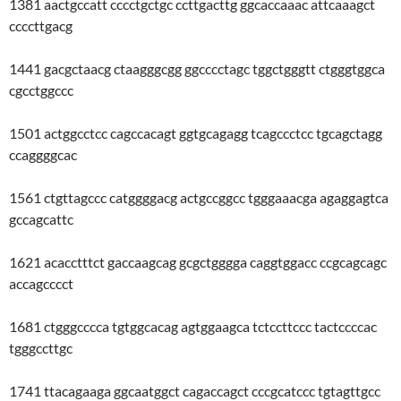
1381 aactgccatt cccctgctgc ccttgacttg ggcaccaaac attcaaagct
ccccttgacg
1441 gacgctaacg ctaagggcgg ggcccctagc tggctgggtt ctgggtggca
cgcctggccc
1501 actggcctcc cagccacagt ggtgcagagg tcagccctcc tgcagctagg
ccaggggcac
1561 ctgttagccc catggggacg actgccggcc tgggaaacga agaggagtca
gccagcattc
1621 acacctttct gaccaagcag gcgctgggga caggtggacc ccgcagcagc
accagcccct
1681 ctgggcccca tgtggcacag agtggaagca tctccttccc tactccccac
tgggccttgc
1741 ttacagaaga ggcaatggct cagaccagct cccgcatccc tgtagttgcc