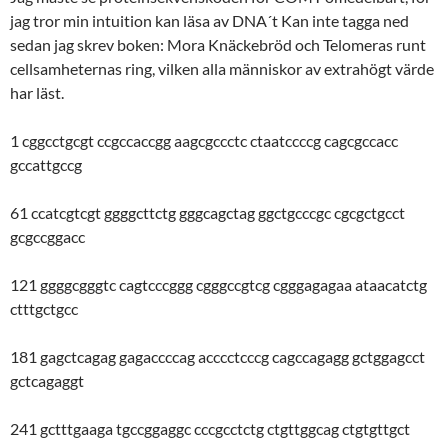
jag tror min intuition kan läsa av DNA´t Kan inte tagga ned
sedan jag skrev boken: Mora Knäckebröd och Telomeras runt
cellsamheternas ring, vilken alla människor av extrahögt värde
har läst.
1 cggcctgcgt ccgccaccgg aagcgccctc ctaatccccg cagcgccacc
gccattgccg
61 ccatcgtcgt ggggcttctg gggcagctag ggctgcccgc cgcgctgcct
gcgccggacc
121 ggggcgggtc cagtcccggg cgggccgtcg cgggagagaa ataacatctg
ctttgctgcc
181 gagctcagag gagaccccag acccctcccg cagccagagg gctggagcct
gctcagaggt
241 gctttgaaga tgccggaggc cccgcctctg ctgttggcag ctgtgttgct