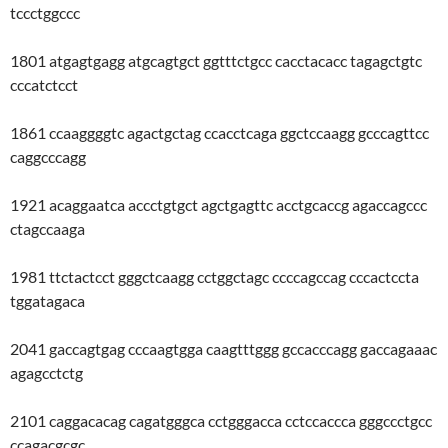
tccctggccc
1801 atgagtgagg atgcagtgct ggtttctgcc cacctacacc tagagctgtc
cccatctcct
1861 ccaaggggtc agactgctag ccacctcaga ggctccaagg gcccagttcc
caggcccagg
1921 acaggaatca accctgtgct agctgagttc acctgcaccg agaccagccc
ctagccaaga
1981 ttctactcct gggctcaagg cctggctagc ccccagccag cccactccta
tggatagaca
2041 gaccagtgag cccaagtgga caagtttggg gccacccagg gaccagaaac
agagcctctg
2101 caggacacag cagatgggca cctgggacca cctccaccca gggccctgcc
ccagacgcgc