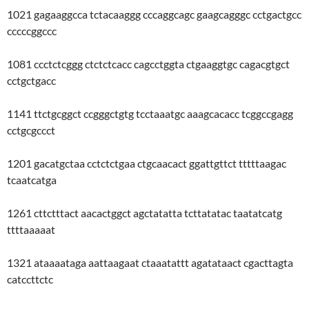
1021 gagaaggcca tctacaaggg cccaggcagc gaagcagggc cctgactgcc
cccccggccc
1081 ccctctcggg ctctctcacc cagcctggta ctgaaggtgc cagacgtgct
cctgctgacc
1141 ttctgcggct ccgggctgtg tcctaaatgc aaagcacacc tcggccgagg
cctgcgccct
1201 gacatgctaa cctctctgaa ctgcaacact ggattgttct tttttaagac
tcaatcatga
1261 cttctttact aacactggct agctatatta tcttatatac taatatcatg
ttttaaaaat
1321 ataaaataga aattaagaat ctaaatattt agatataact cgacttagta
catccttctc