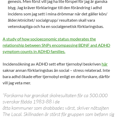
genesis. Men först vill jag ha lite förspel för jag är ganska
blyg. Jag kräver förklaringar till den förändring i adhd
incidens som jag sett i mina drömmar när det gäller kön/
ålder/etnicitet/ socialgrupp/ resultaten skall vara
vetenskapliga och ha en socialgenetisk förklaringsbas.
A study of how socioeconomic status moderates the
relationship between SNPs encompassing BDNF and ADHD
symptom counts in ADHD families.
Incidensökning av ADHD sett efter tjernobyl beskriven
här
saknar annan förklaringsbas än social – stress relaterad. Inte
bara adhd ökade efter tjernobyl enligt en del forskare, därför
vill jag veta mer.
”Forskarna har granskat skolresultaten för ca 500.000
svenskar födda 1983-88 i de
åtta kommuner som drabbades värst, skriver nätsajten
The Local. Skillnaden är störst för gruppen som befann sig