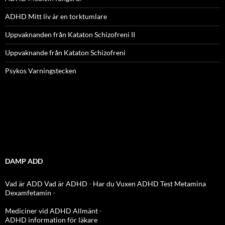
ADHD Mitt liv är en torktumlare
Uppvaknanden från Kataton Schizofreni II
Uppvaknande från Kataton Schizofreni
Psykos Varningstecken
DAMP ADD
Vad är ADD
Vad är ADHD
-
Har du Vuxen ADHD Test
Metamina
Dexamfetamin
-
Mediciner vid ADHD Allmänt
-
ADHD information för läkare