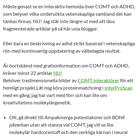
Måste genast se en interaktiv hemsida över COMT och ADHD,
som belyser vilka undersökta vetenskapliga samband det kan
tänkas finnas. NU! Jag står inte längre ut med att läsa
fragmenterade artiklar på så här usla bloggar.
Eller bara en beskrivning av adhd strikt baserad i vetenskapliga
rön med kontinuerlig uppdatering av välbelagda reultat.
Är bortskämd med gratisinformation om COMT och ADHD,
kräver minst 22 artiklar
NU!
Behöver tredimensionella bilder av
COMT interaktörer
för ett
hemligt projekt.Låt mig köra proteinmatchning i
InterProScan
med en gång, jag har vart med förr och kan lite om
kreativitetens molekylärgenetik.
OK, gå direkt till Ampakinerga potentiatorer och BDNF
påverkan utan att stanna vid COMT, jag vill se lite
molekylär hardcorestuff och den verkliga kärnan i neural