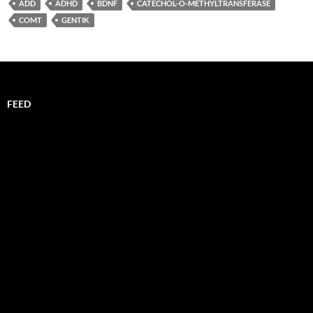
ADD
ADHD
BDNF
CATECHOL-O-METHYLTRANSFERASE
COMT
GENTIK
FEED