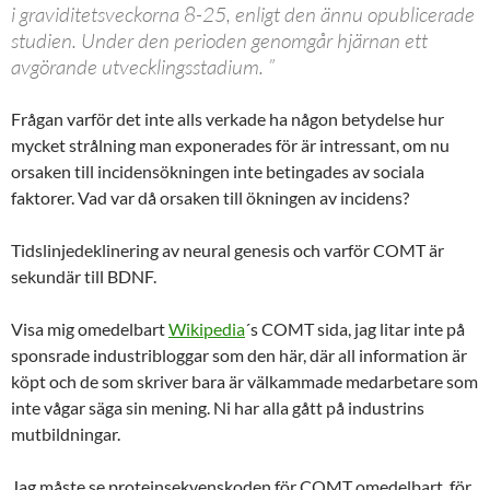
i graviditetsveckorna 8-25, enligt den ännu opublicerade
studien. Under den perioden genomgår hjärnan ett
avgörande utvecklingsstadium. ”
Frågan varför det inte alls verkade ha någon betydelse hur
mycket strålning man exponerades för är intressant, om nu
orsaken till incidensökningen inte betingades av sociala
faktorer. Vad var då orsaken till ökningen av incidens?
Tidslinjedeklinering av neural genesis och varför COMT är
sekundär till BDNF.
Visa mig omedelbart
Wikipedia
´s COMT sida, jag litar inte på
sponsrade industribloggar som den här, där all information är
köpt och de som skriver bara är välkammade medarbetare som
inte vågar säga sin mening. Ni har alla gått på industrins
mutbildningar.
Jag måste se proteinsekvenskoden för COMT omedelbart, för