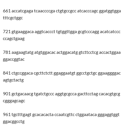
661 accatcgaga tcaaccccga ctgtgccgcc atcacccagc ggatggtgga
tttcgctggc
721 gtgaaggaca aggtcaccct tgtggttgga gcgtcccagg acatcatccc
ccagctgaag
781 aagaagtatg atgtggacac actggacatg gtcttcctcg accactggaa
ggaccggtac
841 ctgccggaca cgcttctctt ggaggaatgt ggcctgctgc ggaaggggac
agtgctactg
901 gctgacaacg tgatctgccc aggtgcgcca gacttcctag cacacgtgcg
cgggagcagc
961 tgctttgagt gcacacacta ccaatcgttc ctggaataca gggaggtggt
ggacggcctg