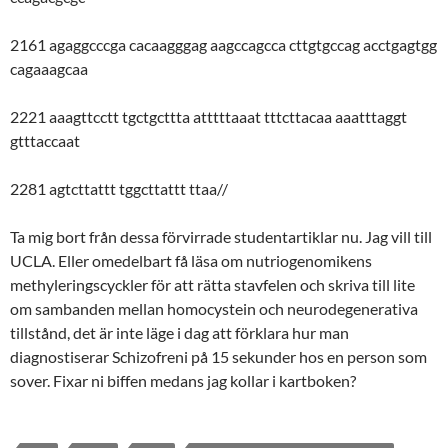
2161 agaggcccga cacaagggag aagccagcca cttgtgccag acctgagtgg
cagaaagcaa
2221 aaagttcctt tgctgcttta atttttaaat tttcttacaa aaatttaggt
gtttaccaat
2281 agtcttattt tggcttattt ttaa//
Ta mig bort från dessa förvirrade studentartiklar nu. Jag vill till
UCLA. Eller omedelbart få läsa om nutriogenomikens
methyleringscyckler för att rätta stavfelen och skriva till lite
om sambanden mellan homocystein och neurodegenerativa
tillstånd, det är inte läge i dag att förklara hur man
diagnostiserar Schizofreni på 15 sekunder hos en person som
sover. Fixar ni biffen medans jag kollar i kartboken?