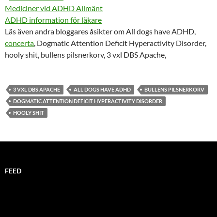
Mediciner vid ADHD Allmänt
ADHD information för läkare
Läs även andra bloggares åsikter om All dogs have ADHD,
concerta
, Dogmatic Attention Deficit Hyperactivity Disorder,
hooly shit, bullens pilsnerkorv, 3 vxl DBS Apache,
3 VXL DBS APACHE
ALL DOGS HAVE ADHD
BULLENS PILSNERKORV
DOGMATIC ATTENTION DEFICIT HYPERACTIVITY DISORDER
HOOLY SHIT
FEED