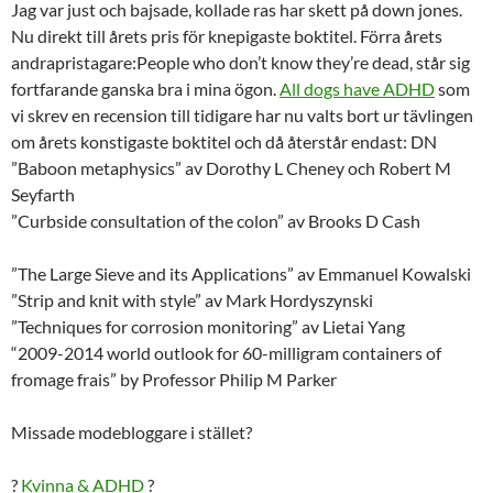
Jag var just och bajsade, kollade ras har skett på down jones.
Nu direkt till årets pris för knepigaste boktitel. Förra årets
andrapristagare:People who don’t know they’re dead, står sig
fortfarande ganska bra i mina ögon.
All dogs have ADHD
som
vi skrev en recension till tidigare har nu valts bort ur tävlingen
om årets konstigaste boktitel och då återstår endast: DN
”Baboon metaphysics” av Dorothy L Cheney och Robert M
Seyfarth
”Curbside consultation of the colon” av Brooks D Cash
”The Large Sieve and its Applications” av Emmanuel Kowalski
”Strip and knit with style” av Mark Hordyszynski
”Techniques for corrosion monitoring” av Lietai Yang
“2009-2014 world outlook for 60-milligram containers of
fromage frais” by Professor Philip M Parker
Missade modebloggare i stället?
?
Kvinna & ADHD
?