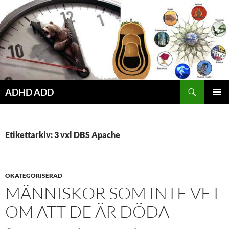
Hoppa
till
innehåll
ADHD ADD
PRIMÄR
MENY
Etikettarkiv: 3 vxl DBS Apache
OKATEGORISERAD
MÄNNISKOR SOM INTE VET
OM ATT DE ÄR DÖDA