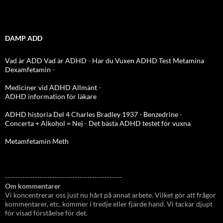
DAMP ADD
Vad är ADD
Vad är ADHD
-
Har du Vuxen ADHD Test
Metamina
Dexamfetamin
-
Mediciner vid ADHD Allmänt
-
ADHD information för läkare
ADHD historia Del 4 Charles Bradley 1937 - Benzedrine
-
Concerta + Alkohol = Nej
-
Det bästa ADHD testet för vuxna
Metamfetamin Meth
-----------------------------------------------
Om kommentarer
Vi koncentrerar oss just nu hårt på annat arbete. Vilket gör att frågor
kommentarer, etc, kommer i tredje eller fjärde hand. Vi tackar djupt
för visad förståelse för det.