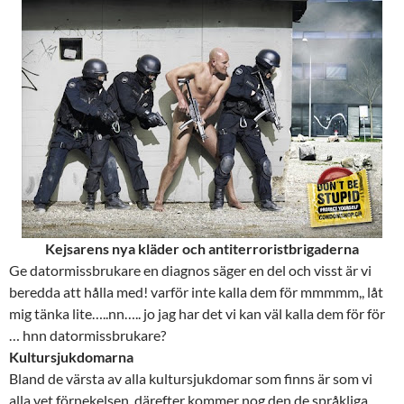
Kejsarens nya kläder och antiterroristbrigaderna
Ge datormissbrukare en diagnos säger en del och visst är vi
beredda att hålla med! varför inte kalla dem för mmmmm,, låt
mig tänka lite…..nn….. jo jag har det vi kan väl kalla dem för för
… hnn datormissbrukare?
Kultursjukdomarna
Bland de värsta av alla kultursjukdomar som finns är som vi
alla vet förnekelsen, därefter kommer nog den de språkliga