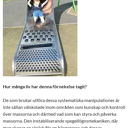
Hur många liv har denna förnekelse tagit?
De som brukar utföra dessa systematiska manipulationer är
inte sällan välskolade inom områden som kunskap och kontroll
över massorna och därmed vad som kan styra och påverka
massorna. Den instabiliserande spegellögnsmekaniken, där
man skapar en skräck för en häxprocess och dessas