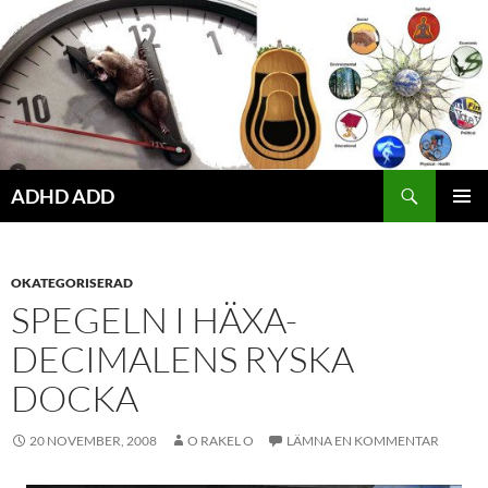
Hoppa
till
innehåll
ADHD ADD
PRIMÄR
MENY
OKATEGORISERAD
SPEGELN I HÄXA-
DECIMALENS RYSKA
DOCKA
20 NOVEMBER, 2008
O RAKEL O
LÄMNA EN KOMMENTAR