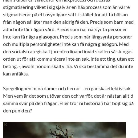
stigmatisering vilket i sig själv är en häxprocess som än värre
stigmatiserar på ett osynligare sätt, i stället för att ta hälsan
från någon så låter man den aldrig få den. Precis som barn med
adhd inte får någon vård. Precis som när närsynta personer
inte kan få några glasögon. Precis som när långsynta personer
och multipla personligheter inte kan få några glasögon. Med
den socialstrategiska Tjurenferdinand invid skallen så slungas
orden ut för att kommunicera inte en sak, inte ett ting, utan ett
beting. -jawohl honom skall vi ha. Vi ska bestämma det du inte
kan anfäkta.
Spegellögnen mina damer och herrar – en ganska effektiv sak.
Men vem är det som utövar den och varför, det är nästan alltid
samma svar på den frågan. Eller tror ni historian har böjt sig på
den punkten?