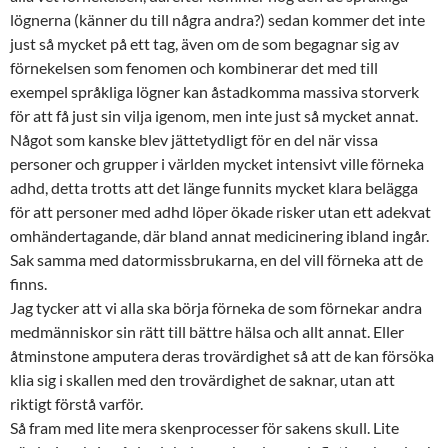
lögnerna (känner du till några andra?) sedan kommer det inte
just så mycket på ett tag, även om de som begagnar sig av
förnekelsen som fenomen och kombinerar det med till
exempel språkliga lögner kan åstadkomma massiva storverk
för att få just sin vilja igenom, men inte just så mycket annat.
Något som kanske blev jättetydligt för en del när vissa
personer och grupper i världen mycket intensivt ville förneka
adhd, detta trotts att det länge funnits mycket klara belägga
för att personer med adhd löper ökade risker utan ett adekvat
omhändertagande, där bland annat medicinering ibland ingår.
Sak samma med datormissbrukarna, en del vill förneka att de
finns.
Jag tycker att vi alla ska börja förneka de som förnekar andra
medmänniskor sin rätt till bättre hälsa och allt annat. Eller
åtminstone amputera deras trovärdighet så att de kan försöka
klia sig i skallen med den trovärdighet de saknar, utan att
riktigt förstå varför.
Så fram med lite mera skenprocesser för sakens skull. Lite