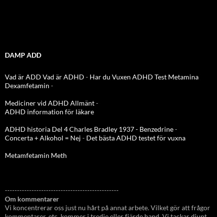
DAMP ADD
Vad är ADD
Vad är ADHD
-
Har du Vuxen ADHD Test
Metamina
Dexamfetamin
-
Mediciner vid ADHD Allmänt
-
ADHD information för läkare
ADHD historia Del 4 Charles Bradley 1937 - Benzedrine
-
Concerta + Alkohol = Nej
-
Det bästa ADHD testet för vuxna
Metamfetamin Meth
-----------------------------------------------
Om kommentarer
Vi koncentrerar oss just nu hårt på annat arbete. Vilket gör att frågor
kommentarer, etc, kommer i tredje eller fjärde hand. Vi tackar djupt