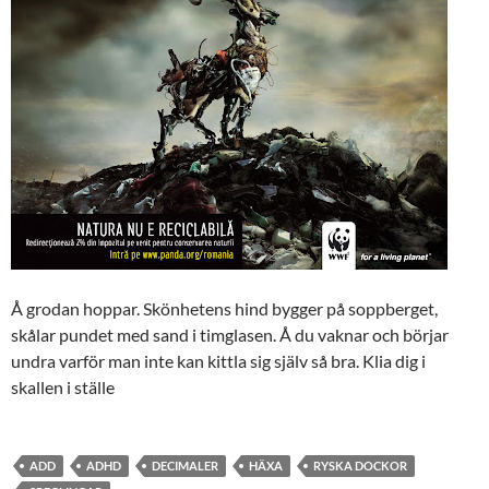
Å grodan hoppar. Skönhetens hind bygger på soppberget,
skålar pundet med sand i timglasen. Å du vaknar och börjar
undra varför man inte kan kittla sig själv så bra. Klia dig i
skallen i ställe
ADD
ADHD
DECIMALER
HÄXA
RYSKA DOCKOR