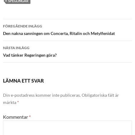
SPEGLINGAR
Inläggsnavigering
FÖREGÅENDE INLÄGG
Den nakna sanningen om Concerta, Ritalin och Metylfenidat
NÄSTA INLÄGG
Vad tänker Regeringen göra?
LÄMNA ETT SVAR
Din e-postadress kommer inte publiceras.
Obligatoriska fält är
märkta
*
Kommentar
*