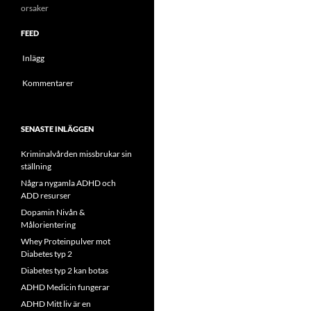
orsaker
FEED
Inlägg
Kommentarer
SENASTE INLÄGGEN
Kriminalvården missbrukar sin
ställning
Några nygamla ADHD och
ADD resurser
Dopamin Nivån &
Målorientering
Whey Proteinpulver mot
Diabetes typ 2
Diabetes typ 2 kan botas
ADHD Medicin fungerar
ADHD Mitt liv är en