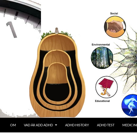
OM
VAD ÄR ADD ADHD
ADHD HISTORY
ADHD TEST
MEDICIN