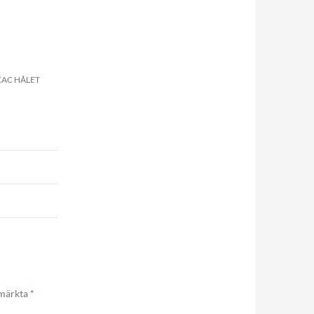
CAC HÅLET
 märkta
*