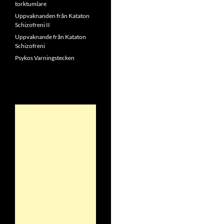
torktumlare
Uppvaknanden från Kataton
Schizofreni II
Uppvaknande från Kataton
Schizofreni
Psykos Varningstecken