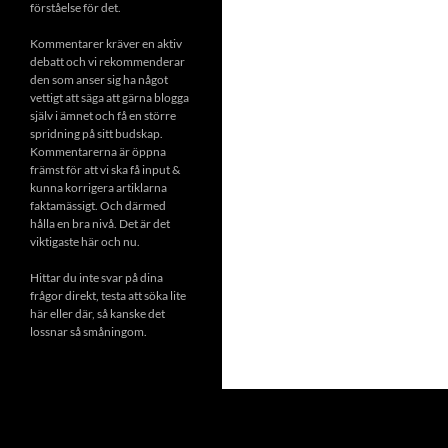
förståelse för det.
Kommentarer kräver en aktiv
debatt och vi rekommenderar
den som anser sig ha något
vettigt att säga att gärna blogga
själv i ämnet och få en större
spridning på sitt budskap.
Kommentarerna är öppna
främst för att vi ska få input &
kunna korrigera artiklarna
faktamässigt. Och därmed
hålla en bra nivå. Det är det
viktigaste här och nu.
Hittar du inte svar på dina
frågor direkt, testa att söka lite
här eller där, så kanske det
lossnar så småningom.