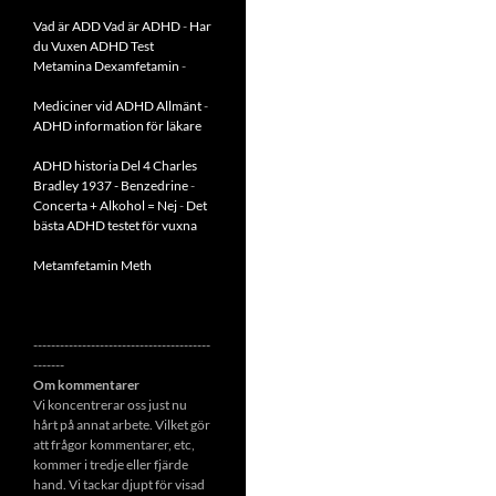
Vad är ADD
Vad är ADHD
-
Har
du Vuxen ADHD Test
Metamina Dexamfetamin
-
Mediciner vid ADHD Allmänt
-
ADHD information för läkare
ADHD historia Del 4 Charles
Bradley 1937 - Benzedrine
-
Concerta + Alkohol = Nej
-
Det
bästa ADHD testet för vuxna
Metamfetamin Meth
----------------------------------------
-------
Om kommentarer
Vi koncentrerar oss just nu
hårt på annat arbete. Vilket gör
att frågor kommentarer, etc,
kommer i tredje eller fjärde
hand. Vi tackar djupt för visad