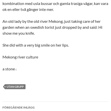
kombination med usla bussar och gamla trasiga vägar, kan vara
ok en eller två gånger inte mer.
An old lady by the old river Mekong, just taking care of her
garden when an swedish torist just dropped by and said: Hi
show me you knife.
She did with a very big smile on her lips.
Mekong river culture
a stone
.
UTAN GRUPP
Inläggsnavigering
FÖREGÅENDE INLÄGG