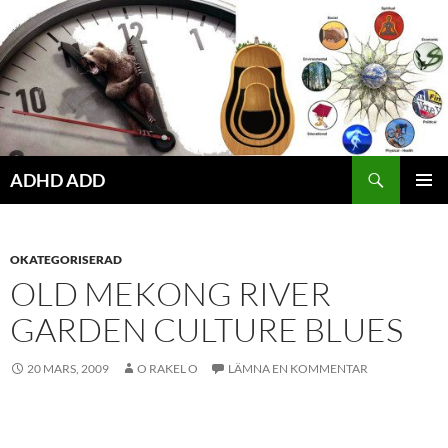
Hoppa
till
innehåll
ADHD ADD
PRIMÄR
MENY
OKATEGORISERAD
OLD MEKONG RIVER
GARDEN CULTURE BLUES
20 MARS, 2009
O RAKEL O
LÄMNA EN KOMMENTAR