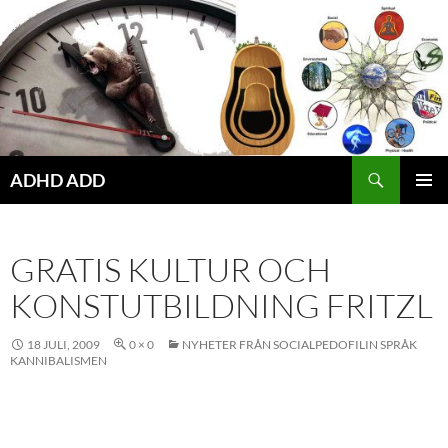
Hoppa
till
innehåll
ADHD ADD
PRIMÄR
MENY
GRATIS KULTUR OCH
KONSTUTBILDNING FRITZL
18 JULI, 2009
0 × 0
NYHETER FRÅN SOCIALPEDOFILIN SPRÅK
KANNIBALISMEN