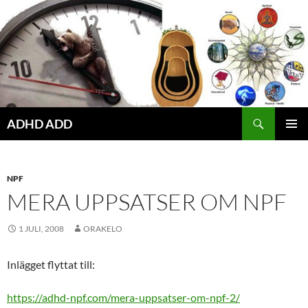
Hoppa
till
innehåll
ADHD ADD
PRIMÄR
MENY
NPF
MERA UPPSATSER OM NPF
1 JULI, 2008
ORAKELO
Inlägget flyttat till:
https://adhd-npf.com/mera-uppsatser-om-npf-2/