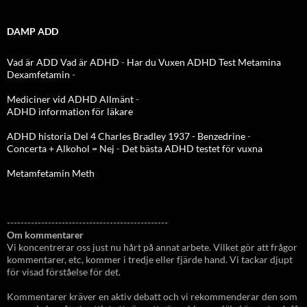
DAMP ADD
Vad är ADD
Vad är ADHD
-
Har du Vuxen ADHD Test
Metamina
Dexamfetamin
-
Mediciner vid ADHD Allmänt
-
ADHD information för läkare
ADHD historia Del 4 Charles Bradley 1937 - Benzedrine
-
Concerta + Alkohol = Nej
-
Det bästa ADHD testet för vuxna
Metamfetamin Meth
-----------------------------------------------
Om kommentarer
Vi koncentrerar oss just nu hårt på annat arbete. Vilket gör att frågor
kommentarer, etc, kommer i tredje eller fjärde hand. Vi tackar djupt
för visad förståelse för det.
Kommentarer kräver en aktiv debatt och vi rekommenderar den som