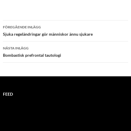
Inläggsnavigering
FÖREGÅENDE INLÄGG
Sjuka regeländringar gör människor ännu sjukare
NÄSTA INLÄGG
Bombastisk prefrontal tautologi
FEED