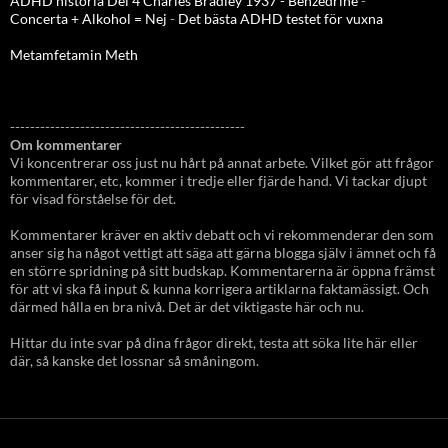
ADHD historia Del 4 Charles Bradley 1937 - Benzedrine
-
Concerta + Alkohol = Nej
-
Det bästa ADHD testet för vuxna
Metamfetamin Meth
-----------------------------------------------
Om kommentarer
Vi koncentrerar oss just nu hårt på annat arbete. Vilket gör att frågor
kommentarer, etc, kommer i tredje eller fjärde hand. Vi tackar djupt
för visad förståelse för det.
Kommentarer kräver en aktiv debatt och vi rekommenderar den som
anser sig ha något vettigt att säga att gärna blogga själv i ämnet och få
en större spridning på sitt budskap. Kommentarerna är öppna främst
för att vi ska få input & kunna korrigera artiklarna faktamässigt. Och
därmed hålla en bra nivå. Det är det viktigaste här och nu.
Hittar du inte svar på dina frågor direkt, testa att söka lite här eller
där, så kanske det lossnar så småningom.