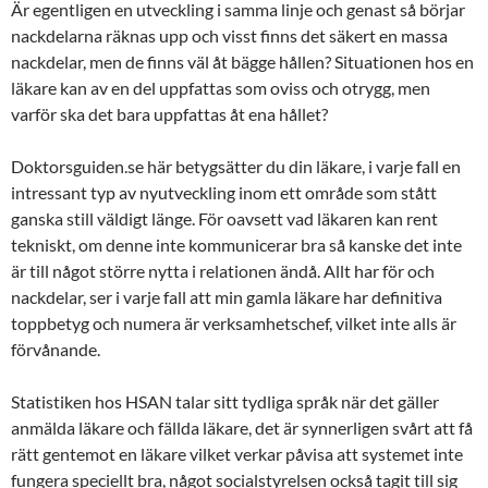
Är egentligen en utveckling i samma linje och genast så börjar
nackdelarna räknas upp och visst finns det säkert en massa
nackdelar, men de finns väl åt bägge hållen? Situationen hos en
läkare kan av en del uppfattas som oviss och otrygg, men
varför ska det bara uppfattas åt ena hållet?
Doktorsguiden.se här betygsätter du din läkare, i varje fall en
intressant typ av nyutveckling inom ett område som stått
ganska still väldigt länge. För oavsett vad läkaren kan rent
tekniskt, om denne inte kommunicerar bra så kanske det inte
är till något större nytta i relationen ändå. Allt har för och
nackdelar, ser i varje fall att min gamla läkare har definitiva
toppbetyg och numera är verksamhetschef, vilket inte alls är
förvånande.
Statistiken hos HSAN talar sitt tydliga språk när det gäller
anmälda läkare och fällda läkare, det är synnerligen svårt att få
rätt gentemot en läkare vilket verkar påvisa att systemet inte
fungera speciellt bra, något socialstyrelsen också tagit till sig