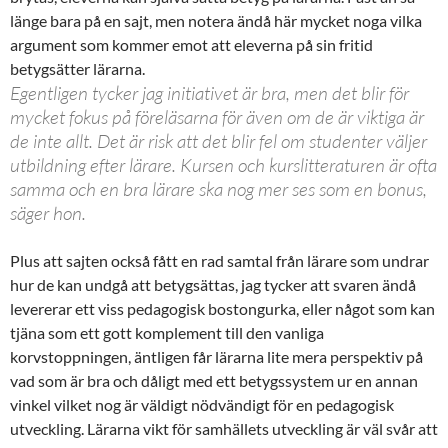
länge bara på en sajt, men notera ändå här mycket noga vilka
argument som kommer emot att eleverna på sin fritid
betygsätter lärarna.
Egentligen tycker jag initiativet är bra, men det blir för
mycket fokus på föreläsarna för även om de är viktiga är
de inte allt. Det är risk att det blir fel om studenter väljer
utbildning efter lärare. Kursen och kurslitteraturen är ofta
samma och en bra lärare ska nog mer ses som en bonus,
säger hon.
Plus att sajten också fått en rad samtal från lärare som undrar
hur de kan undgå att betygsättas, jag tycker att svaren ändå
levererar ett viss pedagogisk bostongurka, eller något som kan
tjäna som ett gott komplement till den vanliga
korvstoppningen, äntligen får lärarna lite mera perspektiv på
vad som är bra och dåligt med ett betygssystem ur en annan
vinkel vilket nog är väldigt nödvändigt för en pedagogisk
utveckling. Lärarna vikt för samhällets utveckling är väl svår att