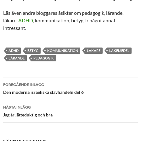
Läs även andra bloggares åsikter om pedagogik, lärande,
läkare,
ADHD
, kommunikation, betyg, lr något annat
intressant.
ADHD
BETYG
KOMMUNIKATION
LÄKARE
LÄKEMEDEL
LÄRANDE
PEDAGOGIK
Inläggsnavigering
FÖREGÅENDE INLÄGG
Den moderna israeliska slavhandeln del 6
NÄSTA INLÄGG
Jag är jätteduktig och bra