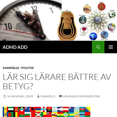
Hoppa
till
innehåll
ADHD ADD
PRIMÄR
MENY
SAMHÄLLE - POLITIK
LÄR SIG LÄRARE BÄTTRE AV
BETYG?
14 JANUARI, 2009
ORAKELO
LÄMNA EN KOMMENTAR