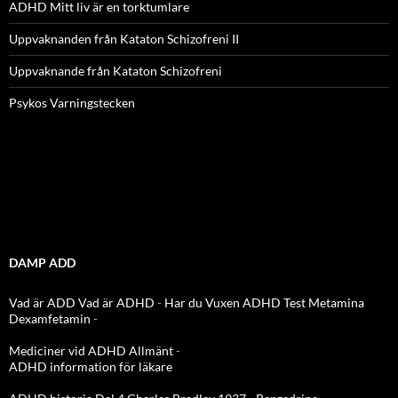
ADHD Mitt liv är en torktumlare
Uppvaknanden från Kataton Schizofreni II
Uppvaknande från Kataton Schizofreni
Psykos Varningstecken
DAMP ADD
Vad är ADD
Vad är ADHD
-
Har du Vuxen ADHD Test
Metamina
Dexamfetamin
-
Mediciner vid ADHD Allmänt
-
ADHD information för läkare