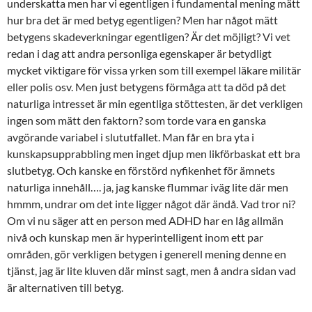
underskatta men har vi egentligen i fundamental mening mätt
hur bra det är med betyg egentligen? Men har något mätt
betygens skadeverkningar egentligen? Är det möjligt? Vi vet
redan i dag att andra personliga egenskaper är betydligt
mycket viktigare för vissa yrken som till exempel läkare militär
eller polis osv. Men just betygens förmåga att ta död på det
naturliga intresset är min egentliga stöttesten, är det verkligen
ingen som mätt den faktorn? som torde vara en ganska
avgörande variabel i slututfallet. Man får en bra yta i
kunskapsupprabbling men inget djup men likförbaskat ett bra
slutbetyg. Och kanske en förstörd nyfikenhet för ämnets
naturliga innehåll…. ja, jag kanske flummar iväg lite där men
hmmm, undrar om det inte ligger något där ändå. Vad tror ni?
Om vi nu säger att en person med ADHD har en låg allmän
nivå och kunskap men är hyperintelligent inom ett par
områden, gör verkligen betygen i generell mening denne en
tjänst, jag är lite kluven där minst sagt, men å andra sidan vad
är alternativen till betyg.