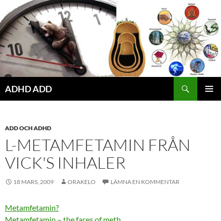
Hoppa
till
innehåll
ADHD ADD
PRIMÄR
MENY
ADD OCH ADHD
L-METAMFETAMIN FRÅN
VICK'S INHALER
18 MARS, 2009
ORAKELO
LÄMNA EN KOMMENTAR
Metamfetamin?
Metamfetamin – the faces of meth