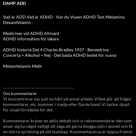
DAMP ADD
Vad är ADD
Vad är ADHD
-
Har du Vuxen ADHD Test
Metamina
Dexamfetamin
-
Mediciner vid ADHD Allmänt
-
ADHD information för läkare
ADHD historia Del 4 Charles Bradley 1937 - Benzedrine
-
Concerta + Alkohol = Nej
-
Det bästa ADHD testet för vuxna
Metamfetamin Meth
-----------------------------------------------
Om kommentarer
Vi koncentrerar oss just nu hårt på annat arbete. Vilket gör att frågor
kommentarer, etc, kommer i tredje eller fjärde hand. Vi tackar djupt
för visad förståelse för det.
Kommentarer kräver en aktiv debatt och vi rekommenderar den som
anser sig ha något vettigt att säga att gärna blogga själv i ämnet och få
en större spridning på sitt budskap. Kommentarerna är öppna främst