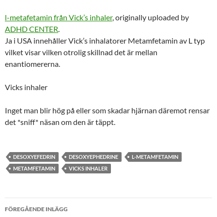
l-metafetamin från Vick’s inhaler
, originally uploaded by
ADHD CENTER
.
Ja i USA innehåller Vick’s inhalatorer Metamfetamin av L typ
vilket visar vilken otrolig skillnad det är mellan
enantiomererna.
Vicks inhaler
Inget man blir hög på eller som skadar hjärnan däremot rensar
det *sniff* näsan om den är täppt.
DESOXYEFEDRIN
DESOXYEPHEDRINE
L-METAMFETAMIN
METAMFETAMIN
VICKS INHALER
Inläggsnavigering
FÖREGÅENDE INLÄGG