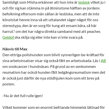
Samtidigt som Misha erkänner att hon inte är
lesbisk
vilket ju i
och för sig kan stämma in på åtminstone hälften av jordens
befolkning eftersom män sällan är lesbiska, men att de inte
könststat henne inna så att uttalandet säger något för oss
stereotypa, den är en sorg för tung att ensam bära, så här
harrut.* om det har några direkta samband med att peaches
Geldof
ska skilja sig eller inte kan vi inte svara på.
Näsvis till Max
Den ettriga polishunden som blivit synnerligen be-kräftad för
sina arbetsinsatser visar sig också fått en arbetsskada. Läs i
AB
om snokcancer i hundnäsan. På grund av en senkommen
reumatism har också hunden fått ledgångsreumatism men det
är också just därför de nya stödhjulen kom som ett brev på
posten.
-Nu är det full rulle igen!
Vilket kommer som en enormt befriande himmelsk lättnad för