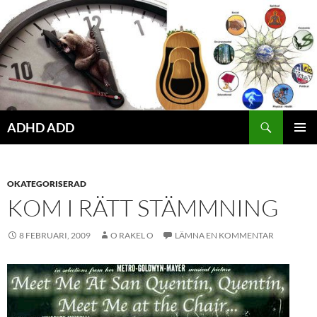
Hoppa
till
innehåll
ADHD ADD
PRIMÄR
MENY
OKATEGORISERAD
KOM I RÄTT STÄMMNING
8 FEBRUARI, 2009
O RAKEL O
LÄMNA EN KOMMENTAR