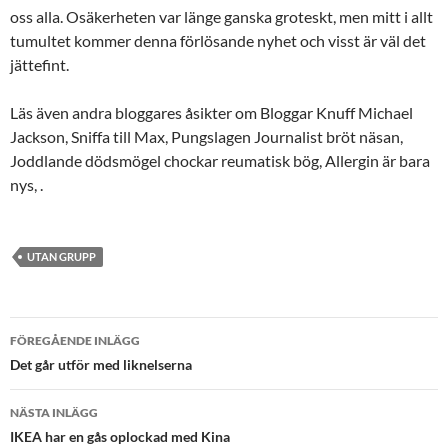
oss alla. Osäkerheten var länge ganska groteskt, men mitt i allt
tumultet kommer denna förlösande nyhet och visst är väl det
jättefint.
Läs även andra bloggares åsikter om Bloggar Knuff Michael
Jackson, Sniffa till Max, Pungslagen Journalist bröt näsan,
Joddlande dödsmögel chockar reumatisk bög, Allergin är bara
nys, .
UTAN GRUPP
Inläggsnavigering
FÖREGÅENDE INLÄGG
Det går utför med liknelserna
NÄSTA INLÄGG
IKEA har en gås oplockad med Kina