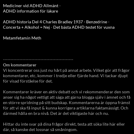
Mediciner vid ADHD Allmänt
-
ADHD information för läkare
ADHD historia Del 4 Charles Bradley 1937 - Benzedrine
-
Concerta + Alkohol = Nej
-
Det bästa ADHD testet för vuxna
Metamfetamin Meth
-----------------------------------------------
Om kommentarer
Vi koncentrerar oss just nu hårt på annat arbete. Vilket gör att frågor
kommentarer, etc, kommer i tredje eller fjärde hand. Vi tackar djupt
för visad förståelse för det.
Kommentarer kräver en aktiv debatt och vi rekommenderar den som
anser sig ha något vettigt att säga att gärna blogga själv i ämnet och få
en större spridning på sitt budskap. Kommentarerna är öppna främst
för att vi ska få input & kunna korrigera artiklarna faktamässigt. Och
därmed hålla en bra nivå. Det är det viktigaste här och nu.
Hittar du inte svar på dina frågor direkt, testa att söka lite här eller
där, så kanske det lossnar så småningom.