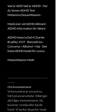
Vad är ADD
Vad är ADHD
-
Har
du Vuxen ADHD Test
Metamina Dexamfetamin
-
Mediciner vid ADHD Allmänt
-
ADHD information för läkare
ADHD historia Del 4 Charles
Bradley 1937 - Benzedrine
-
Concerta + Alkohol = Nej
-
Det
bästa ADHD testet för vuxna
Metamfetamin Meth
----------------------------------------
-------
Om kommentarer
Vi koncentrerar oss just nu
hårt på annat arbete. Vilket gör
att frågor kommentarer, etc,
kommer i tredje eller fjärde
hand. Vi tackar djupt för visad