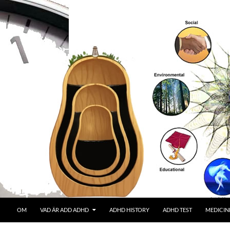
OM
VAD ÄR ADD ADHD
ADHD HISTORY
ADHD TEST
MEDICIN