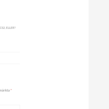
S2, ELLER?
 märkta
*