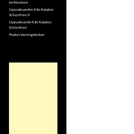
torktumlare
Uppvaknanden från Kataton
Schizofreni II
Uppvaknande från Kataton
Schizofreni
Psykos Varningstecken