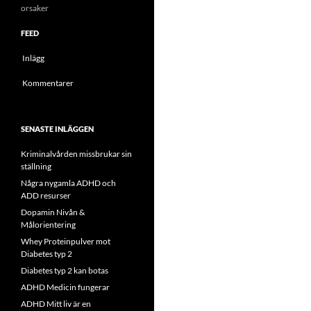
orsaker
FEED
Inlägg
Kommentarer
SENASTE INLÄGGEN
Kriminalvården missbrukar sin
ställning
Några nygamla ADHD och
ADD resurser
Dopamin Nivån &
Målorientering
Whey Proteinpulver mot
Diabetes typ 2
Diabetes typ 2 kan botas
ADHD Medicin fungerar
ADHD Mitt liv är en