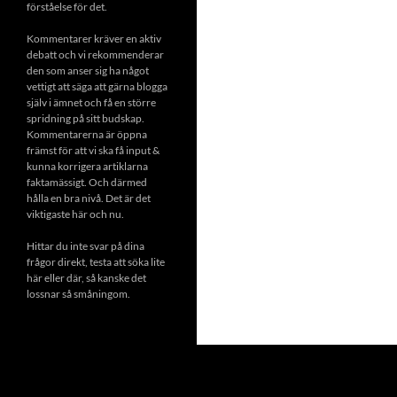
förståelse för det.
Kommentarer kräver en aktiv
debatt och vi rekommenderar
den som anser sig ha något
vettigt att säga att gärna blogga
själv i ämnet och få en större
spridning på sitt budskap.
Kommentarerna är öppna
främst för att vi ska få input &
kunna korrigera artiklarna
faktamässigt. Och därmed
hålla en bra nivå. Det är det
viktigaste här och nu.
Hittar du inte svar på dina
frågor direkt, testa att söka lite
här eller där, så kanske det
lossnar så småningom.