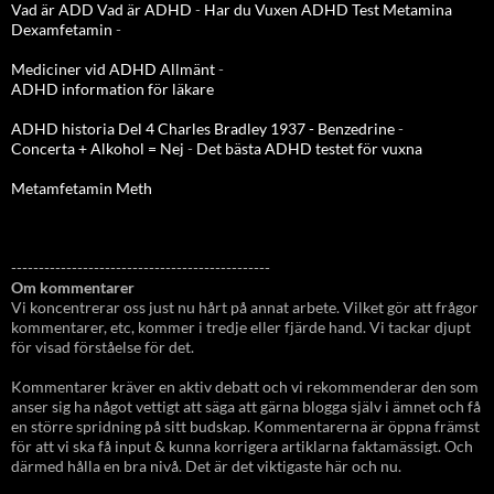
Vad är ADD
Vad är ADHD
-
Har du Vuxen ADHD Test
Metamina
Dexamfetamin
-
Mediciner vid ADHD Allmänt
-
ADHD information för läkare
ADHD historia Del 4 Charles Bradley 1937 - Benzedrine
-
Concerta + Alkohol = Nej
-
Det bästa ADHD testet för vuxna
Metamfetamin Meth
-----------------------------------------------
Om kommentarer
Vi koncentrerar oss just nu hårt på annat arbete. Vilket gör att frågor
kommentarer, etc, kommer i tredje eller fjärde hand. Vi tackar djupt
för visad förståelse för det.
Kommentarer kräver en aktiv debatt och vi rekommenderar den som
anser sig ha något vettigt att säga att gärna blogga själv i ämnet och få
en större spridning på sitt budskap. Kommentarerna är öppna främst
för att vi ska få input & kunna korrigera artiklarna faktamässigt. Och
därmed hålla en bra nivå. Det är det viktigaste här och nu.