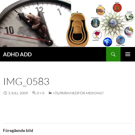
Hoppa
till
innehåll
ADHD ADD
PRIMÄR
MENY
IMG_0583
3 JULI, 2009
0 × 0
I ÖLPRÅM NEDFÖR MEKONG?
Föregående bild