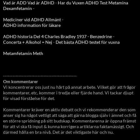
Vad är ADD
Vad är ADHD
-
Har du Vuxen ADHD Test
Metamina
Dexamfetamin
-
Mediciner vid ADHD Allmänt
-
ADHD information för läkare
ADHD historia Del 4 Charles Bradley 1937 - Benzedrine
-
Concerta + Alkohol = Nej
-
Det bästa ADHD testet för vuxna
Metamfetamin Meth
-----------------------------------------------
Om kommentarer
Vi koncentrerar oss just nu hårt på annat arbete. Vilket gör att frågor
kommentarer, etc, kommer i tredje eller fjärde hand. Vi tackar djupt
för visad förståelse för det.
Kommentarer kräver en aktiv debatt och vi rekommenderar den som
anser sig ha något vettigt att säga att gärna blogga själv i ämnet och få
en större spridning på sitt budskap. Kommentarerna är öppna främst
för att vi ska få input & kunna korrigera artiklarna faktamässigt. Och
därmed hålla en bra nivå. Det är det viktigaste här och nu.