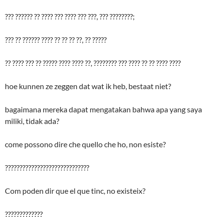
??? ?????? ?? ???? ??? ???? ??? ???, ??? ????????;
??? ?? ?????? ???? ?? ?? ?? ??, ?? ?????
?? ???? ??? ?? ????? ???? ???? ??, ???????? ??? ???? ?? ?? ???? ????
hoe kunnen ze zeggen dat wat ik heb, bestaat niet?
bagaimana mereka dapat mengatakan bahwa apa yang saya
miliki, tidak ada?
come possono dire che quello che ho, non esiste?
?????????????????????????????
Com poden dir que el que tinc, no existeix?
?????????????