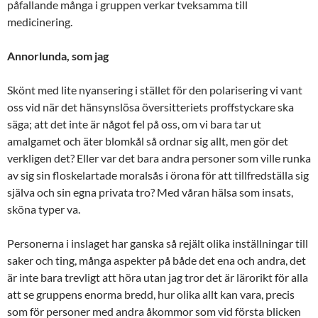
påfallande många i gruppen verkar tveksamma till
medicinering.
Annorlunda, som jag
Skönt med lite nyansering i stället för den polarisering vi vant
oss vid när det hänsynslösa översitteriets proffstyckare ska
säga; att det inte är något fel på oss, om vi bara tar ut
amalgamet och äter blomkål så ordnar sig allt, men gör det
verkligen det? Eller var det bara andra personer som ville runka
av sig sin floskelartade moralsås i örona för att tillfredställa sig
själva och sin egna privata tro? Med våran hälsa som insats,
sköna typer va.
Personerna i inslaget har ganska så rejält olika inställningar till
saker och ting, många aspekter på både det ena och andra, det
är inte bara trevligt att höra utan jag tror det är lärorikt för alla
att se gruppens enorma bredd, hur olika allt kan vara, precis
som för personer med andra åkommor som vid första blicken