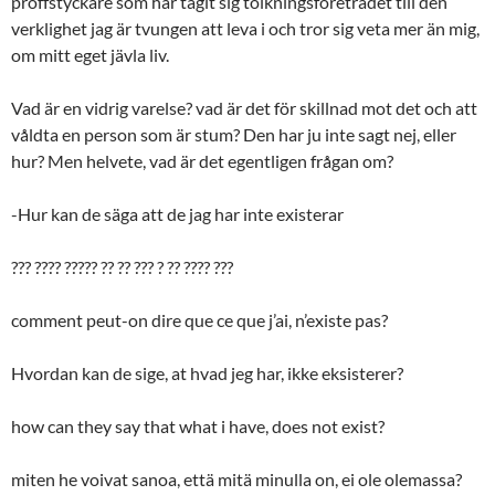
proffstyckare som har tagit sig tolkningsföreträdet till den
verklighet jag är tvungen att leva i och tror sig veta mer än mig,
om mitt eget jävla liv.
Vad är en vidrig varelse? vad är det för skillnad mot det och att
våldta en person som är stum? Den har ju inte sagt nej, eller
hur? Men helvete, vad är det egentligen frågan om?
-Hur kan de säga att de jag har inte existerar
??? ???? ????? ?? ?? ??? ? ?? ???? ???
comment peut-on dire que ce que j’ai, n’existe pas?
Hvordan kan de sige, at hvad jeg har, ikke eksisterer?
how can they say that what i have, does not exist?
miten he voivat sanoa, että mitä minulla on, ei ole olemassa?