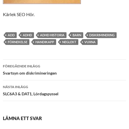
Kärlek SEO Hör.
ADD
ADHD
ADHD HISTORIA
BARN
DISKRIMINERING
FÖRNEKELSE
HANDIKAPP
NEGLEKT
VUXNA
Inläggsnavigering
FÖREGÅENDE INLÄGG
Svartsyn om diskrimineringen
NÄSTA INLÄGG
SLC6A3 & DAT1, Lördagspyssel
LÄMNA ETT SVAR