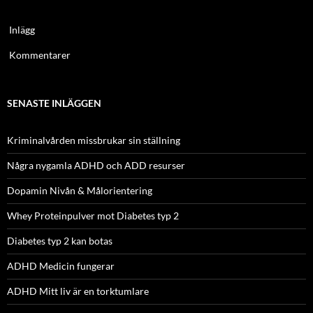
Inlägg
Kommentarer
SENASTE INLÄGGEN
Kriminalvården missbrukar sin ställning
Några nygamla ADHD och ADD resurser
Dopamin Nivån & Målorientering
Whey Proteinpulver mot Diabetes typ 2
Diabetes typ 2 kan botas
ADHD Medicin fungerar
ADHD Mitt liv är en torktumlare