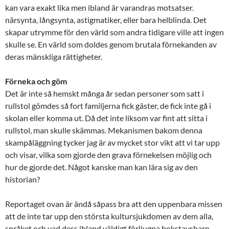
kan vara exakt lika men ibland är varandras motsatser.
närsynta, långsynta, astigmatiker, eller bara helblinda. Det
skapar utrymme för den värld som andra tidigare ville att ingen
skulle se. En värld som doldes genom brutala förnekanden av
deras mänskliga rättigheter.
Förneka och göm
Det är inte så hemskt många år sedan personer som satt i
rullstol gömdes så fort familjerna fick gäster, de fick inte gå i
skolan eller komma ut. Då det inte liksom var fint att sitta i
rullstol, man skulle skämmas. Mekanismen bakom denna
skampåläggning tycker jag är av mycket stor vikt att vi tar upp
och visar, vilka som gjorde den grava förnekelsen möjlig och
hur de gjorde det. Något kanske man kan lära sig av den
historian?
Reportaget ovan är ändå såpass bra att den uppenbara missen
att de inte tar upp den största kultursjukdomen av dem alla,
språket och vad dess ibland väldigt förljugna bokstavsbarn