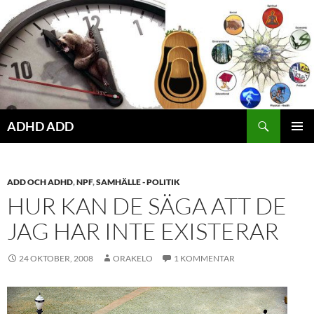
Hoppa
till
innehåll
ADHD ADD
PRIMÄR
MENY
ADD OCH ADHD
,
NPF
,
SAMHÄLLE - POLITIK
HUR KAN DE SÄGA ATT DE
JAG HAR INTE EXISTERAR
24 OKTOBER, 2008
ORAKELO
1 KOMMENTAR