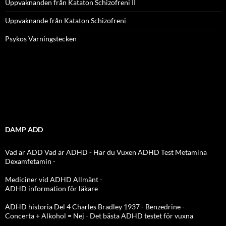
Uppvaknanden från Kataton Schizofreni II
Uppvaknande från Kataton Schizofreni
Psykos Varningstecken
DAMP ADD
Vad är ADD
Vad är ADHD
-
Har du Vuxen ADHD Test
Metamina
Dexamfetamin
-
Mediciner vid ADHD Allmänt
-
ADHD information för läkare
ADHD historia Del 4 Charles Bradley 1937 - Benzedrine
-
Concerta + Alkohol = Nej
-
Det bästa ADHD testet för vuxna