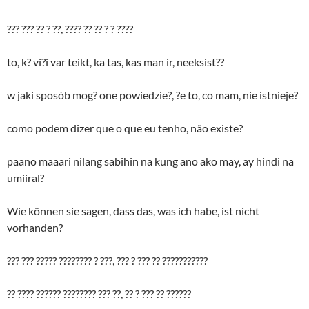
??? ??? ?? ? ??, ???? ?? ?? ? ? ????
to, k? vi?i var teikt, ka tas, kas man ir, neeksist??
w jaki sposób mog? one powiedzie?, ?e to, co mam, nie istnieje?
como podem dizer que o que eu tenho, não existe?
paano maaari nilang sabihin na kung ano ako may, ay hindi na
umiiral?
Wie können sie sagen, dass das, was ich habe, ist nicht
vorhanden?
??? ??? ????? ???????? ? ???, ??? ? ??? ?? ???????????
?? ???? ?????? ???????? ??? ??, ?? ? ??? ?? ??????