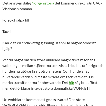
Det är ingen dålig
Norgehistoria
det kommer direkt från CAC-
Visdomsblomman
Försök hjälpa till
Tack!
Kan vi få en enda vettig gissning? Kan vi få någonsomhelst
hjälp?
Vet du något om den stora nukleära magnetiska resonans
wobblingen mellan stjärnorna som visas i det lilla uråldriga och
hur den nu utövar kraft på planeten? Och hur delar av
nuvarande världsbild måste skrivas om tack vare det? De
mörka transitionerna är obesvarade. Det
här
såg br ut först
men det förklarar inte det stora dogmatiska VOFF:ET!
Ur-wobblaren kommer att ge oss svaret! Den store
WOBBLAREN, finns spridd litegrand överallt i den stora