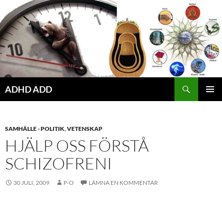
Hoppa
till
innehåll
ADHD ADD
PRIMÄR
MENY
SAMHÄLLE - POLITIK
,
VETENSKAP
HJÄLP OSS FÖRSTÅ
SCHIZOFRENI
30 JULI, 2009
P-O
LÄMNA EN KOMMENTAR