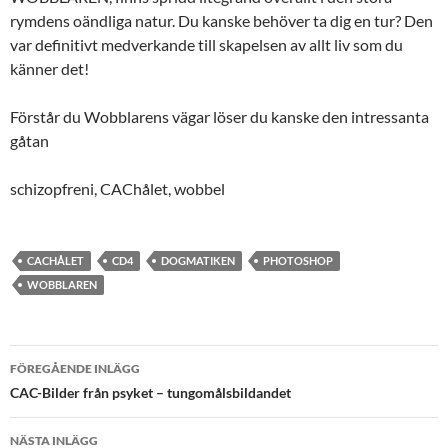
rymdens oändliga natur. Du kanske behöver ta dig en tur? Den
var definitivt medverkande till skapelsen av allt liv som du
känner det!
Förstår du Wobblarens vägar löser du kanske den intressanta
gåtan
schizopfreni, CAChålet, wobbel
CACHÅLET
CD4
DOGMATIKEN
PHOTOSHOP
WOBBLAREN
Inläggsnavigering
FÖREGÅENDE INLÄGG
CAC-Bilder från psyket – tungomålsbildandet
NÄSTA INLÄGG