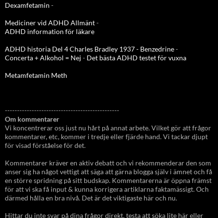
Dexamfetamin
-
Mediciner vid ADHD Allmänt
-
ADHD information för läkare
ADHD historia Del 4 Charles Bradley 1937 - Benzedrine
-
Concerta + Alkohol = Nej
-
Det bästa ADHD testet för vuxna
Metamfetamin Meth
-----------------------------------------------
Om kommentarer
Vi koncentrerar oss just nu hårt på annat arbete. Vilket gör att frågor
kommentarer, etc, kommer i tredje eller fjärde hand. Vi tackar djupt
för visad förståelse för det.
Kommentarer kräver en aktiv debatt och vi rekommenderar den som
anser sig ha något vettigt att säga att gärna blogga själv i ämnet och få
en större spridning på sitt budskap. Kommentarerna är öppna främst
för att vi ska få input & kunna korrigera artiklarna faktamässigt. Och
därmed hålla en bra nivå. Det är det viktigaste här och nu.
Hittar du inte svar på dina frågor direkt, testa att söka lite här eller