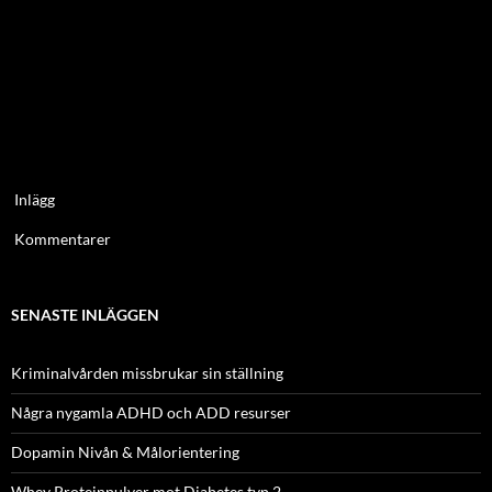
Inlägg
Kommentarer
SENASTE INLÄGGEN
Kriminalvården missbrukar sin ställning
Några nygamla ADHD och ADD resurser
Dopamin Nivån & Målorientering
Whey Proteinpulver mot Diabetes typ 2