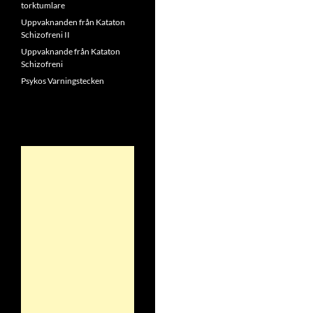
torktumlare
Uppvaknanden från Kataton
Schizofreni II
Uppvaknande från Kataton
Schizofreni
Psykos Varningstecken