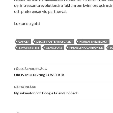
del intressanta evolutionära faktum om kvinnors och mä
och preferenser vid partnerval.
Luktar du gott?
CANCER
DEKOMPOSTERINGSGASER
FÖRRUTTNELSELUKT
IMMUNSYSTEM
OLFACTORY
PHENYLTHIOCARBAMIDE
SC
Inläggsnavigering
FÖREGÅENDE INLÄGG
OROS-MOLN kring CONCERTA
NÄSTA INLÄGG
Ny sökmotor och Google FriendConnect