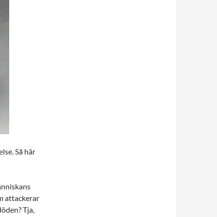
else. Så här
änniskans
m attackerar
döden? Tja,