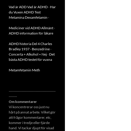
Vad är ADD
Vad är ADHD
-
Har
du Vuxen ADHD Test
Metamina Dexamfetamin
-
Mediciner vid ADHD Allmänt
-
ADHD information för läkare
ADHD historia Del 4 Charles
Bradley 1937 - Benzedrine
-
Concerta + Alkohol = Nej
-
Det
bästa ADHD testet för vuxna
Metamfetamin Meth
----------------------------------------
-------
Om kommentarer
Vi koncentrerar oss just nu
hårt på annat arbete. Vilket gör
att frågor kommentarer, etc,
kommer i tredje eller fjärde
hand. Vi tackar djupt för visad