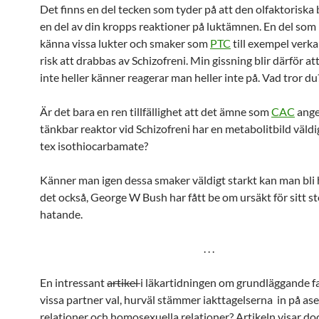
Det finns en del tecken som tyder på att den olfaktoriska 
en del av din kropps reaktioner på luktämnen. En del som 
känna vissa lukter och smaker som
PTC
till exempel verka
risk att drabbas av Schizofreni. Min gissning blir därför a
inte heller känner reagerar man heller inte på. Vad tror du
Är det bara en ren tillfällighet att det ämne som
CAC
ange
tänkbar reaktor vid Schizofreni har en metabolitbild väldi
tex isothiocarbamate?
Känner man igen dessa smaker väldigt starkt kan man bli 
det också, George W Bush har fått be om ursäkt för sitt st
hatande.
. . .
En intressant
artikel
i läkartidningen om grundläggande f
vissa partner val, hurväl stämmer iakttagelserna in på as
relationer och homosexuella relationer? Artikeln visar do