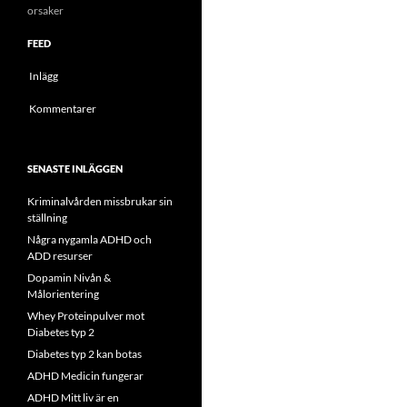
orsaker
FEED
Inlägg
Kommentarer
SENASTE INLÄGGEN
Kriminalvården missbrukar sin
ställning
Några nygamla ADHD och
ADD resurser
Dopamin Nivån &
Målorientering
Whey Proteinpulver mot
Diabetes typ 2
Diabetes typ 2 kan botas
ADHD Medicin fungerar
ADHD Mitt liv är en