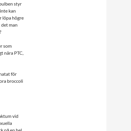
bulben styr
inte kan
r löpa högre
tt det man
?
r som
gt nära PTC,
hatat för
ora broccoli
aktum vid
exuella
ck på en hel