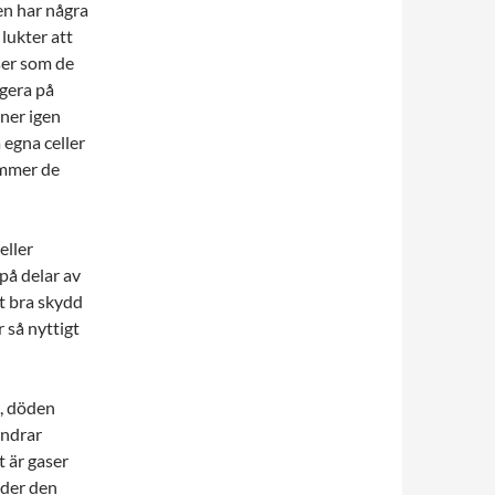
den har några
 lukter att
ser som de
gera på
ner igen
 egna celler
ommer de
eller
på delar av
t bra skydd
 så nyttigt
a, döden
öndrar
t är gaser
ider den