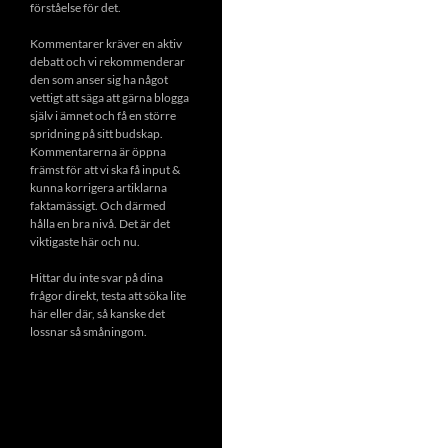
förståelse för det.
Kommentarer kräver en aktiv
debatt och vi rekommenderar
den som anser sig ha något
vettigt att säga att gärna blogga
själv i ämnet och få en större
spridning på sitt budskap.
Kommentarerna är öppna
främst för att vi ska få input &
kunna korrigera artiklarna
faktamässigt. Och därmed
hålla en bra nivå. Det är det
viktigaste här och nu.
Hittar du inte svar på dina
frågor direkt, testa att söka lite
här eller där, så kanske det
lossnar så småningom.