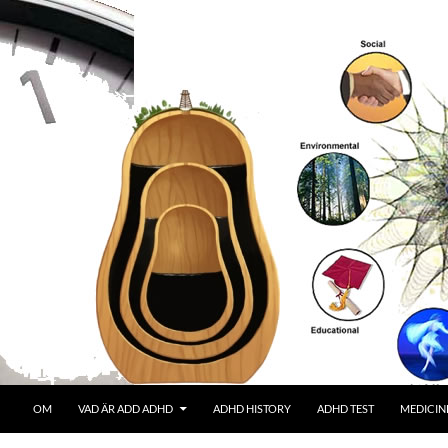
OM
VAD ÄR ADD ADHD
ADHD HISTORY
ADHD TEST
MEDICIN