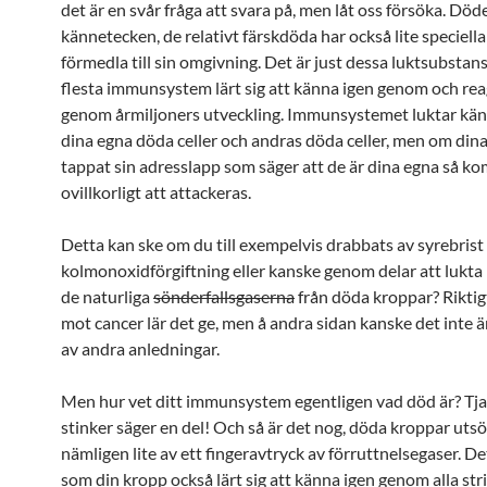
det är en svår fråga att svara på, men låt oss försöka. Dö
kännetecken, de relativt färskdöda har också lite speciella
förmedla till sin omgivning. Det är just dessa luktsubstan
flesta immunsystem lärt sig att känna igen genom och rea
genom årmiljoners utveckling. Immunsystemet luktar kän
dina egna döda celler och andras döda celler, men om dina
tappat sin adresslapp som säger att de är dina egna så k
ovillkorligt att attackeras.
Detta kan ske om du till exempelvis drabbats av syrebrist 
kolmonoxidförgiftning eller kanske genom delar att lukta 
de naturliga
sönderfallsgaserna
från döda kroppar? Riktig
mot cancer lär det ge, men å andra sidan kanske det inte är
av andra anledningar.
Men hur vet ditt immunsystem egentligen vad död är? Tj
stinker säger en del! Och så är det nog, döda kroppar uts
nämligen lite av ett fingeravtryck av förruttnelsegaser. De
som din kropp också lärt sig att känna igen genom alla str