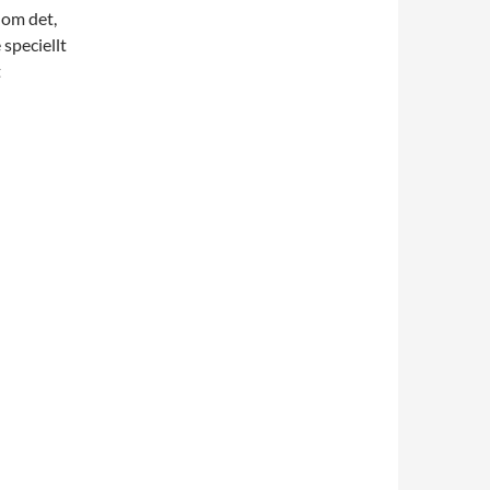
 om det,
 speciellt
t