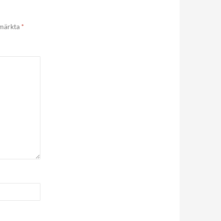
 märkta
*