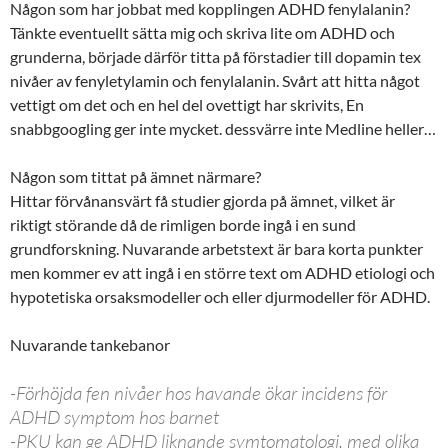
Någon som har jobbat med kopplingen ADHD fenylalanin?
Tänkte eventuellt sätta mig och skriva lite om ADHD och
grunderna, började därför titta på förstadier till dopamin tex
nivåer av fenyletylamin och fenylalanin. Svårt att hitta något
vettigt om det och en hel del ovettigt har skrivits, En
snabbgoogling ger inte mycket. dessvärre inte Medline heller…
Någon som tittat på ämnet närmare?
Hittar förvånansvärt få studier gjorda på ämnet, vilket är
riktigt störande då de rimligen borde ingå i en sund
grundforskning. Nuvarande arbetstext är bara korta punkter
men kommer ev att ingå i en större text om ADHD etiologi och
hypotetiska orsaksmodeller och eller djurmodeller för ADHD.
Nuvarande tankebanor
-Förhöjda fen nivåer hos havande ökar incidens för
ADHD symptom hos barnet
-PKU kan ge ADHD liknande symtomatologi, med olika