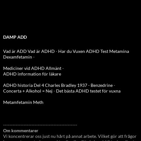
DAMP ADD
Vad är ADD
Vad är ADHD
-
Har du Vuxen ADHD Test
Metamina
Dexamfetamin
-
Mediciner vid ADHD Allmänt
-
ADHD information för läkare
ADHD historia Del 4 Charles Bradley 1937 - Benzedrine
-
Concerta + Alkohol = Nej
-
Det bästa ADHD testet för vuxna
Metamfetamin Meth
-----------------------------------------------
Om kommentarer
Vi koncentrerar oss just nu hårt på annat arbete. Vilket gör att frågor