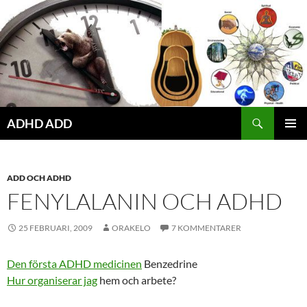
Hoppa
till
innehåll
ADHD ADD
PRIMÄR
MENY
ADD OCH ADHD
FENYLALANIN OCH ADHD
25 FEBRUARI, 2009
ORAKELO
7 KOMMENTARER
Den första ADHD medicinen
Benzedrine
Hur organiserar jag
hem och arbete?