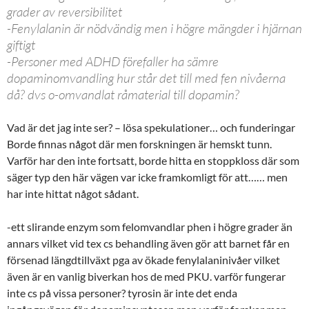
grader av reversibilitet
-Fenylalanin är nödvändig men i högre mängder i hjärnan
giftigt
-Personer med ADHD förefaller ha sämre
dopaminomvandling hur står det till med fen nivåerna
då? dvs o-omvandlat råmaterial till dopamin?
Vad är det jag inte ser? – lösa spekulationer… och funderingar
Borde finnas något där men forskningen är hemskt tunn.
Varför har den inte fortsatt, borde hitta en stoppkloss där som
säger typ den här vägen var icke framkomligt för att…… men
har inte hittat något sådant.
-ett slirande enzym som felomvandlar phen i högre grader än
annars vilket vid tex cs behandling även gör att barnet får en
försenad längdtillväxt pga av ökade fenylalaninivåer vilket
även är en vanlig biverkan hos de med PKU. varför fungerar
inte cs på vissa personer? tyrosin är inte det enda