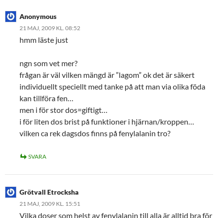
Anonymous
21 MAJ, 2009 KL. 08:52
hmm läste just
ngn som vet mer?
frågan är väl vilken mängd är ”lagom” ok det är säkert
individuellt speciellt med tanke på att man via olika föda
kan tillföra fen…
men i för stor dos=giftigt…
i för liten dos brist på funktioner i hjärnan/kroppen…
vilken ca rek dagsdos finns på fenylalanin tro?
SVARA
Grötvall Etrocksha
21 MAJ, 2009 KL. 15:51
Vilka doser som helst av fenylalanin till alla är alltid bra för