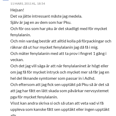
11 MARS, 2011 KL. 18:54
Hejsan!
Det va jätte intressant måste jag medela.
Själv är jag en av dem som har Pku.
Och för oss som har pku är det skadligt med för mycket
fenylalanin.
Och min vardag består att alltid kolla på förpackingar och
räknar då ut hur mycket fenylalanin jag då få i mig.
Och mäter fenylalanin med att ta prov i fingret 1 gång i
veckan.
Och det jag vill säga är att när fenylalaninet är högt eller
om jag få för mycket intryck och mycket mer så får jag en
hel del liknande symtomer som passar in i Adhd.
Och eftersom att jag fick sen upptäkt på Pku så är det så
att jag har fått en lätt skada som påvärkar nervsystemet
pga för mycket fenylalanin.
Visst kan andra skriva si och så utan att veta vad vi få
uppleva som kanske fått sen upptäkt eller ingen upptäkt
alls.