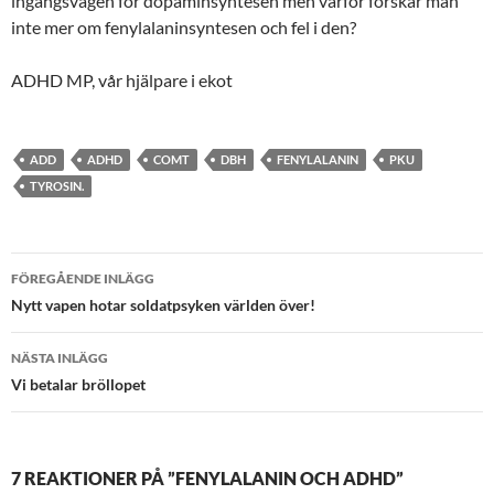
ingångsvägen för dopaminsyntesen men varför forskar man
inte mer om fenylalaninsyntesen och fel i den?
ADHD MP, vår hjälpare i ekot
ADD
ADHD
COMT
DBH
FENYLALANIN
PKU
TYROSIN.
Inläggsnavigering
FÖREGÅENDE INLÄGG
Nytt vapen hotar soldatpsyken världen över!
NÄSTA INLÄGG
Vi betalar bröllopet
7 REAKTIONER PÅ ”FENYLALANIN OCH ADHD”