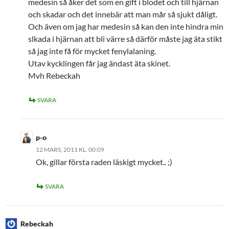
medesin så åker det som en gift i blodet och till hjärnan
och skadar och det innebär att man mår så sjukt dåligt.
Och även om jag har medesin så kan den inte hindra min
slkada i hjärnan att bli värre så därför måste jag äta stikt
så jag inte få för mycket fenylalaning.
Utav kycklingen får jag ändast äta skinet.
Mvh Rebeckah
SVARA
p-o
12 MARS, 2011 KL. 00:09
Ok, gillar första raden läskigt mycket.. ;)
SVARA
Rebeckah