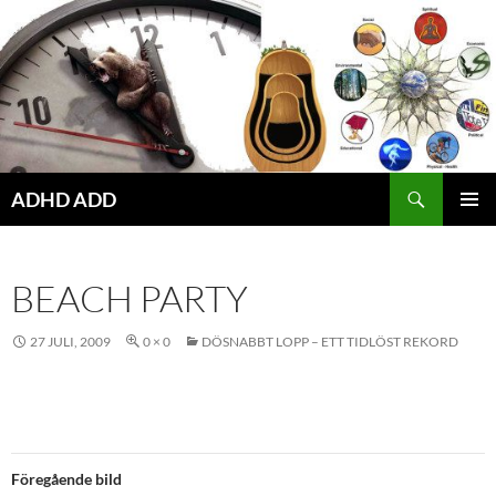
Hoppa
till
innehåll
ADHD ADD
PRIMÄR
MENY
BEACH PARTY
27 JULI, 2009
0 × 0
DÖSNABBT LOPP – ETT TIDLÖST REKORD
Föregående bild