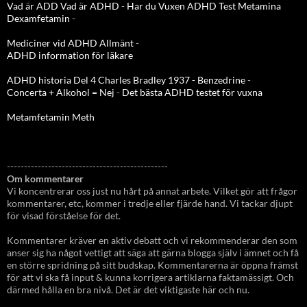
Vad är ADD
Vad är ADHD
-
Har du Vuxen ADHD Test
Metamina
Dexamfetamin
-
Mediciner vid ADHD Allmänt
-
ADHD information för läkare
ADHD historia Del 4 Charles Bradley 1937 - Benzedrine
-
Concerta + Alkohol = Nej
-
Det bästa ADHD testet för vuxna
Metamfetamin Meth
-----------------------------------------------
Om kommentarer
Vi koncentrerar oss just nu hårt på annat arbete. Vilket gör att frågor
kommentarer, etc, kommer i tredje eller fjärde hand. Vi tackar djupt
för visad förståelse för det.
Kommentarer kräver en aktiv debatt och vi rekommenderar den som
anser sig ha något vettigt att säga att gärna blogga själv i ämnet och få
en större spridning på sitt budskap. Kommentarerna är öppna främst
för att vi ska få input & kunna korrigera artiklarna faktamässigt. Och
därmed hålla en bra nivå. Det är det viktigaste här och nu.