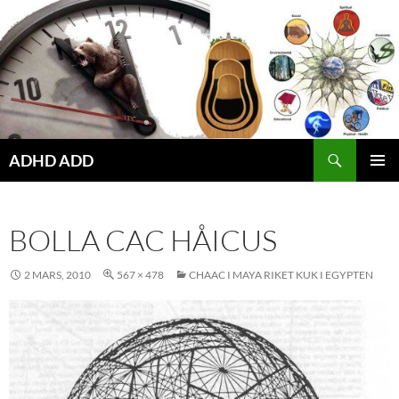
Hoppa
till
innehåll
ADHD ADD
PRIMÄR
MENY
BOLLA CAC HÅICUS
2 MARS, 2010
567 × 478
CHAAC I MAYA RIKET KUK I EGYPTEN