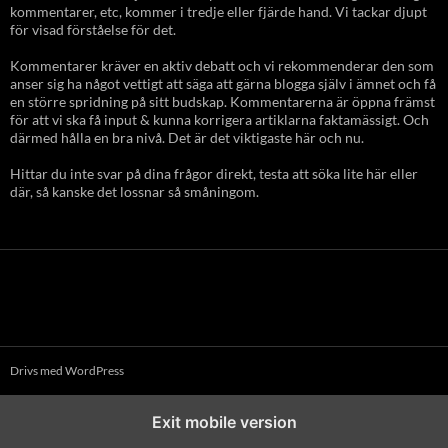
kommentarer, etc, kommer i tredje eller fjärde hand. Vi tackar djupt
för visad förståelse för det.
Kommentarer kräver en aktiv debatt och vi rekommenderar den som
anser sig ha något vettigt att säga att gärna blogga själv i ämnet och få
en större spridning på sitt budskap. Kommentarerna är öppna främst
för att vi ska få input & kunna korrigera artiklarna faktamässigt. Och
därmed hålla en bra nivå. Det är det viktigaste här och nu.
Hittar du inte svar på dina frågor direkt, testa att söka lite här eller
där, så kanske det lossnar så småningom.
Drivs med WordPress
Exit mobile version