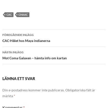
CAC
CHAAC
Inläggsnavigering
FÖREGÅENDE INLÄGG
CAC-Hålet hos Maya indianerna
NÄSTA INLÄGG
Mot Coma Galaxen – hämta info om kartan
LÄMNA ETT SVAR
Din e-postadress kommer inte publiceras.
Obligatoriska fält är
märkta
*
Kommentar
*