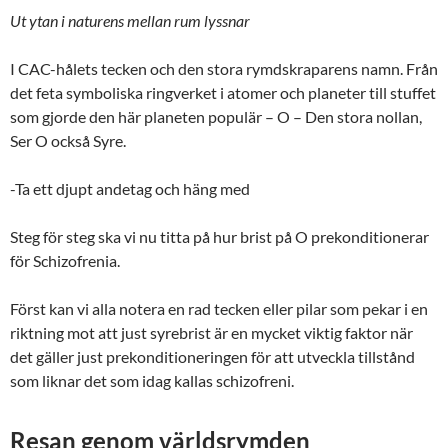
Ut ytan i naturens mellan rum lyssnar
I CAC-hålets tecken och den stora rymdskraparens namn. Från
det feta symboliska ringverket i atomer och planeter till stuffet
som gjorde den här planeten populär – O – Den stora nollan,
Ser O också Syre.
-Ta ett djupt andetag och häng med
Steg för steg ska vi nu titta på hur brist på O prekonditionerar
för Schizofrenia.
Först kan vi alla notera en rad tecken eller pilar som pekar i en
riktning mot att just syrebrist är en mycket viktig faktor när
det gäller just prekonditioneringen för att utveckla tillstånd
som liknar det som idag kallas schizofreni.
Resan genom världsrymden