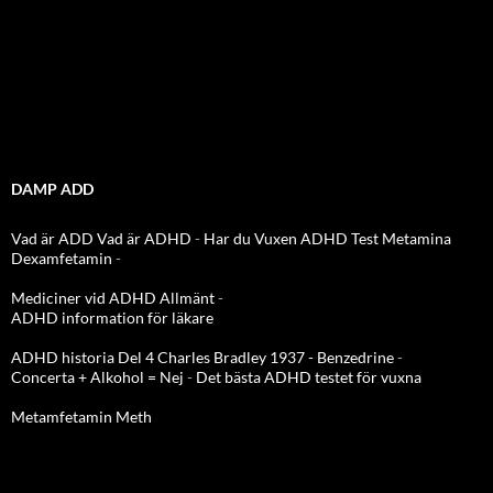
DAMP ADD
Vad är ADD
Vad är ADHD
-
Har du Vuxen ADHD Test
Metamina
Dexamfetamin
-
Mediciner vid ADHD Allmänt
-
ADHD information för läkare
ADHD historia Del 4 Charles Bradley 1937 - Benzedrine
-
Concerta + Alkohol = Nej
-
Det bästa ADHD testet för vuxna
Metamfetamin Meth