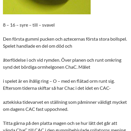
8 – 16 – syre – till – svavel
Den första gummi pucken och aztecernas första stora bollspel.
Spelet handlade en del om död och
återfödelse i och vid rymden. Över planen och runt omkring
synd det bördiga ormhelgonen ChaC. Målet
i spelet är en ihålig ring – O – med en flätad orm runt sig.
Eftersom tiderna skiftar så har Chac i det idet en CAC-
aztekiska tidevarvet en ställning som påminner väldigt mycket
om dagens CAC fast uppochned.
Titta gärna på den platta magen och se hur lätt det går att
vända ChaC till CAC i den gummibehjulade rollatorns mening,