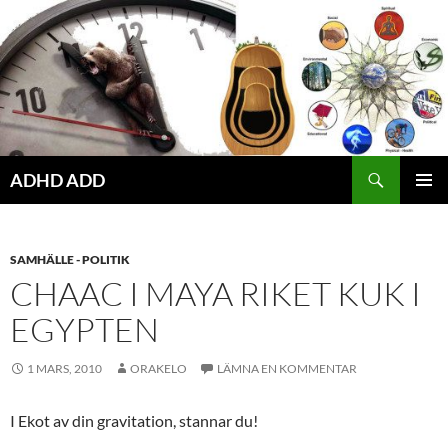
Hoppa
till
innehåll
ADHD ADD
PRIMÄR
MENY
SAMHÄLLE - POLITIK
CHAAC I MAYA RIKET KUK I
EGYPTEN
1 MARS, 2010
ORAKELO
LÄMNA EN KOMMENTAR
I Ekot av din gravitation, stannar du!