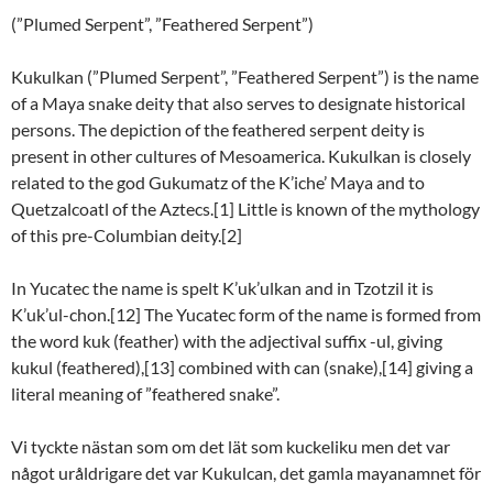
(”Plumed Serpent”, ”Feathered Serpent”)
Kukulkan (”Plumed Serpent”, ”Feathered Serpent”) is the name
of a Maya snake deity that also serves to designate historical
persons. The depiction of the feathered serpent deity is
present in other cultures of Mesoamerica. Kukulkan is closely
related to the god Gukumatz of the K’iche’ Maya and to
Quetzalcoatl of the Aztecs.[1] Little is known of the mythology
of this pre-Columbian deity.[2]
In Yucatec the name is spelt K’uk’ulkan and in Tzotzil it is
K’uk’ul-chon.[12] The Yucatec form of the name is formed from
the word kuk (feather) with the adjectival suffix -ul, giving
kukul (feathered),[13] combined with can (snake),[14] giving a
literal meaning of ”feathered snake”.
Vi tyckte nästan som om det lät som kuckeliku men det var
något uråldrigare det var Kukulcan, det gamla mayanamnet för