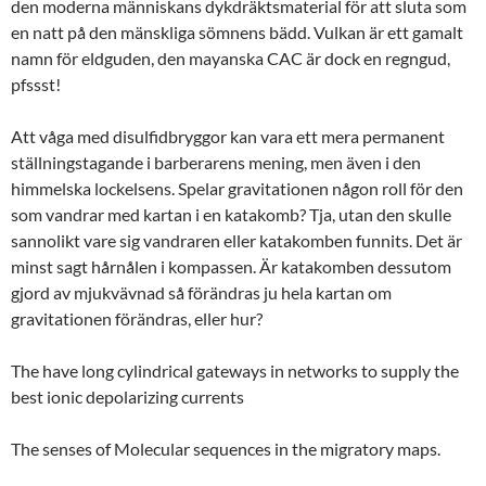
den moderna människans dykdräktsmaterial för att sluta som
en natt på den mänskliga sömnens bädd. Vulkan är ett gamalt
namn för eldguden, den mayanska CAC är dock en regngud,
pfssst!
Att våga med disulfidbryggor kan vara ett mera permanent
ställningstagande i barberarens mening, men även i den
himmelska lockelsens. Spelar gravitationen någon roll för den
som vandrar med kartan i en katakomb? Tja, utan den skulle
sannolikt vare sig vandraren eller katakomben funnits. Det är
minst sagt hårnålen i kompassen. Är katakomben dessutom
gjord av mjukvävnad så förändras ju hela kartan om
gravitationen förändras, eller hur?
The have long cylindrical gateways in networks to supply the
best ionic depolarizing currents
The senses of Molecular sequences in the migratory maps.