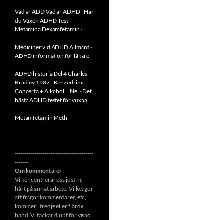
Vad är ADD
Vad är ADHD
-
Har
du Vuxen ADHD Test
Metamina Dexamfetamin
-
Mediciner vid ADHD Allmänt
-
ADHD information för läkare
ADHD historia Del 4 Charles
Bradley 1937 - Benzedrine
-
Concerta + Alkohol = Nej
-
Det
bästa ADHD testet för vuxna
Metamfetamin Meth
----------------------------------------
-------
Om kommentarer
Vi koncentrerar oss just nu
hårt på annat arbete. Vilket gör
att frågor kommentarer, etc,
kommer i tredje eller fjärde
hand. Vi tackar djupt för visad