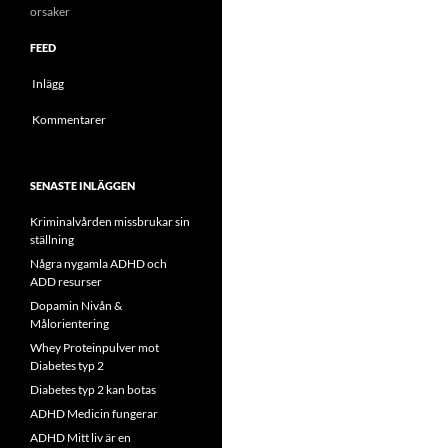
orsaker
FEED
Inlägg
Kommentarer
SENASTE INLÄGGEN
Kriminalvården missbrukar sin
ställning
Några nygamla ADHD och
ADD resurser
Dopamin Nivån &
Målorientering
Whey Proteinpulver mot
Diabetes typ 2
Diabetes typ 2 kan botas
ADHD Medicin fungerar
ADHD Mitt liv är en