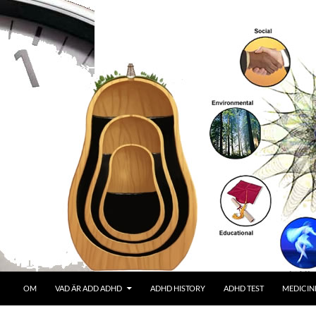
OM
VAD ÄR ADD ADHD
ADHD HISTORY
ADHD TEST
MEDICIN