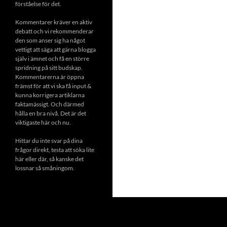
förståelse för det.
Kommentarer kräver en aktiv
debatt och vi rekommenderar
den som anser sig ha något
vettigt att säga att gärna blogga
själv i ämnet och få en större
spridning på sitt budskap.
Kommentarerna är öppna
främst för att vi ska få input &
kunna korrigera artiklarna
faktamässigt. Och därmed
hålla en bra nivå. Det är det
viktigaste här och nu.
Hittar du inte svar på dina
frågor direkt, testa att söka lite
här eller där, så kanske det
lossnar så småningom.