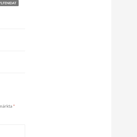
LFENIDAT
 märkta
*