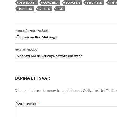
AMFETAMIN
CONCERTA
EQUASYM
MEDIKINET
METY
PLACEBO
RITALIN
TRO
Inläggsnavigering
FÖREGÅENDE INLÄGG
I Ölpråm nedför Mekong II
NÄSTA INLÄGG
En debatt om de verkliga nettoresultaten?
LÄMNA ETT SVAR
Din e-postadress kommer inte publiceras.
Obligatoriska fält är
Kommentar
*