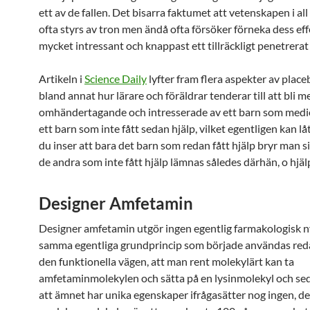
ett av de fallen. Det bisarra faktumet att vetenskapen i all
ofta styrs av tron men ändå ofta försöker förneka dess eff
mycket intressant och knappast ett tillräckligt penetrerat
Artikeln i
Science Daily
lyfter fram flera aspekter av place
bland annat hur lärare och föräldrar tenderar till att bli m
omhändertagande och intresserade av ett barn som medi
ett barn som inte fått sedan hjälp, vilket egentligen kan låt
du inser att bara det barn som redan fått hjälp bryr man s
de andra som inte fått hjälp lämnas således därhän, o hjäl
Designer Amfetamin
Designer amfetamin utgör ingen egentlig farmakologisk 
samma egentliga grundprincip som började användas red
den funktionella vägen, att man rent molekylärt kan ta
amfetaminmolekylen och sätta på en lysinmolekyl och se
att ämnet har unika egenskaper ifrågasätter nog ingen, de