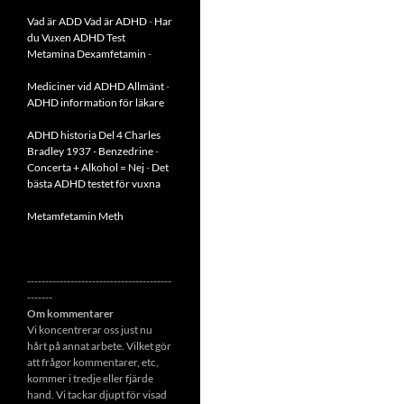
Vad är ADD
Vad är ADHD
-
Har
du Vuxen ADHD Test
Metamina Dexamfetamin
-
Mediciner vid ADHD Allmänt
-
ADHD information för läkare
ADHD historia Del 4 Charles
Bradley 1937 - Benzedrine
-
Concerta + Alkohol = Nej
-
Det
bästa ADHD testet för vuxna
Metamfetamin Meth
----------------------------------------
-------
Om kommentarer
Vi koncentrerar oss just nu
hårt på annat arbete. Vilket gör
att frågor kommentarer, etc,
kommer i tredje eller fjärde
hand. Vi tackar djupt för visad