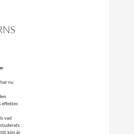
RNS
ar
 har nu
 den
 effekter.
vis vad
 studerats
ill, kön är