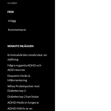
orsaker
FEED
Inlägg
Kommentarer
SENASTE INLÄGGEN
Kriminalvården missbrukar sin
ställning
Några nygamla ADHD och
ADD resurser
Dopamin Nivån &
Målorientering
Whey Proteinpulver mot
Diabetes typ 2
Diabetes typ 2 kan botas
ADHD Medicin fungerar
ADHD Mitt liv är en