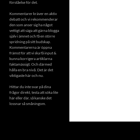
förståelse för det.
Kommentarer kräver en aktiv
debatt och vi rekommenderar
den som anser sig ha något
vettigt att säga att gärna blogga
själv i ämnet och få en större
spridning på sitt budskap.
Kommentarerna är öppna
främst för att vi ska få input &
kunna korrigera artiklarna
faktamässigt. Och därmed
hålla en bra nivå. Det är det
viktigaste här och nu.
Hittar du inte svar på dina
frågor direkt, testa att söka lite
här eller där, så kanske det
lossnar så småningom.