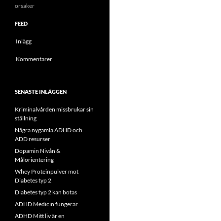
orsaker
FEED
Inlägg
Kommentarer
SENASTE INLÄGGEN
Kriminalvården missbrukar sin
ställning
Några nygamla ADHD och
ADD resurser
Dopamin Nivån &
Målorientering
Whey Proteinpulver mot
Diabetes typ 2
Diabetes typ 2 kan botas
ADHD Medicin fungerar
ADHD Mitt liv är en