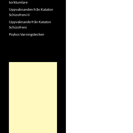
torktumlare
Uppvaknanden från Kataton
Schizofreni II
Uppvaknande från Kataton
Schizofreni
Psykos Varningstecken