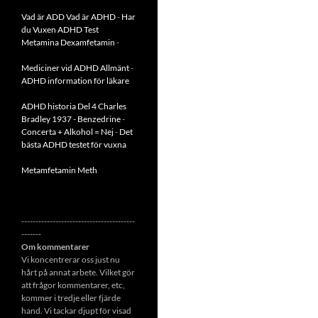
Vad är ADD
Vad är ADHD
-
Har
du Vuxen ADHD Test
Metamina Dexamfetamin
-
Mediciner vid ADHD Allmänt
-
ADHD information för läkare
ADHD historia Del 4 Charles
Bradley 1937 - Benzedrine
-
Concerta + Alkohol = Nej
-
Det
bästa ADHD testet för vuxna
Metamfetamin Meth
----------------------------------------
-------
Om kommentarer
Vi koncentrerar oss just nu
hårt på annat arbete. Vilket gör
att frågor kommentarer, etc,
kommer i tredje eller fjärde
hand. Vi tackar djupt för visad