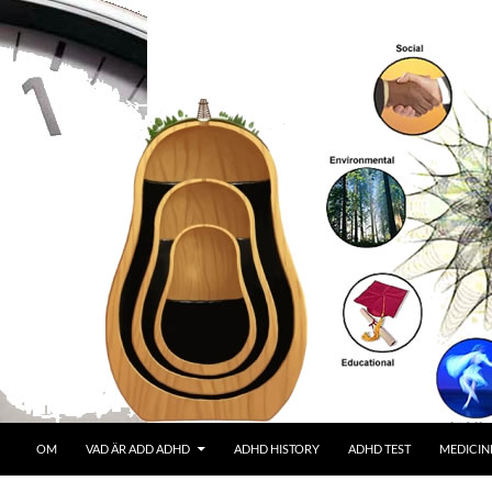
OM
VAD ÄR ADD ADHD
ADHD HISTORY
ADHD TEST
MEDICIN