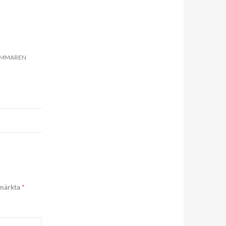
SOMMAREN
 märkta
*