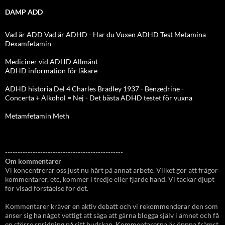
DAMP ADD
Vad är ADD
Vad är ADHD
-
Har du Vuxen ADHD Test
Metamina
Dexamfetamin
-
Mediciner vid ADHD Allmänt
-
ADHD information för läkare
ADHD historia Del 4 Charles Bradley 1937 - Benzedrine
-
Concerta + Alkohol = Nej
-
Det bästa ADHD testet för vuxna
Metamfetamin Meth
-----------------------------------------------
Om kommentarer
Vi koncentrerar oss just nu hårt på annat arbete. Vilket gör att frågor
kommentarer, etc, kommer i tredje eller fjärde hand. Vi tackar djupt
för visad förståelse för det.
Kommentarer kräver en aktiv debatt och vi rekommenderar den som
anser sig ha något vettigt att säga att gärna blogga själv i ämnet och få
en större spridning på sitt budskap. Kommentarerna är öppna främst