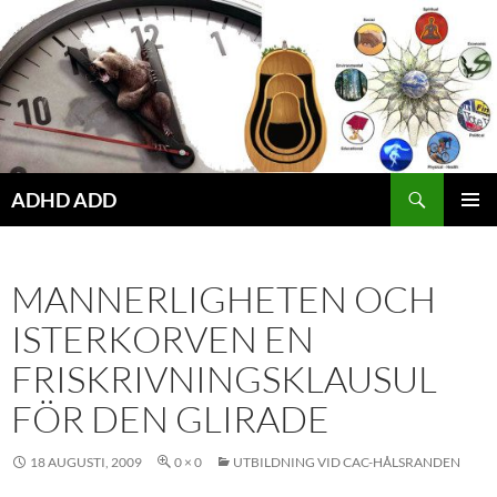
Hoppa
till
innehåll
ADHD ADD
PRIMÄR
MENY
MANNERLIGHETEN OCH
ISTERKORVEN EN
FRISKRIVNINGSKLAUSUL
FÖR DEN GLIRADE
18 AUGUSTI, 2009
0 × 0
UTBILDNING VID CAC-HÅLSRANDEN