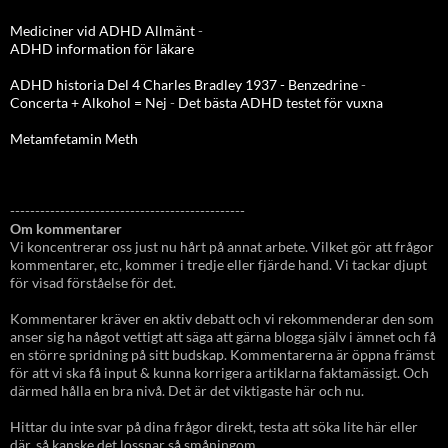
Mediciner vid ADHD Allmänt
-
ADHD information för läkare
ADHD historia Del 4 Charles Bradley 1937 - Benzedrine
-
Concerta + Alkohol = Nej
-
Det bästa ADHD testet för vuxna
Metamfetamin Meth
-----------------------------------------------
Om kommentarer
Vi koncentrerar oss just nu hårt på annat arbete. Vilket gör att frågor
kommentarer, etc, kommer i tredje eller fjärde hand. Vi tackar djupt
för visad förståelse för det.
Kommentarer kräver en aktiv debatt och vi rekommenderar den som
anser sig ha något vettigt att säga att gärna blogga själv i ämnet och få
en större spridning på sitt budskap. Kommentarerna är öppna främst
för att vi ska få input & kunna korrigera artiklarna faktamässigt. Och
därmed hålla en bra nivå. Det är det viktigaste här och nu.
Hittar du inte svar på dina frågor direkt, testa att söka lite här eller
där, så kanske det lossnar så småningom.