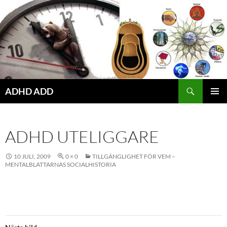
Hoppa
till
innehåll
ADHD ADD
PRIMÄR
MENY
ADHD UTELIGGARE
10 JULI, 2009
0 × 0
TILLGÄNGLIGHET FÖR VEM –
MENTALBLATTARNAS SOCIALHISTORIA