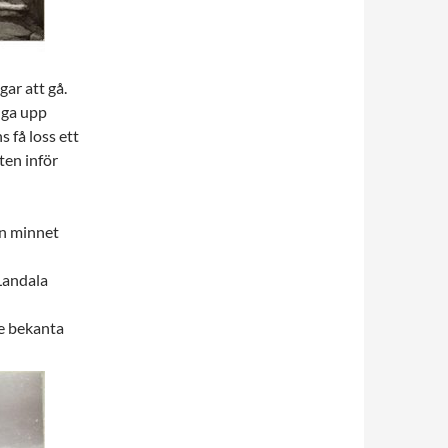
ar att gå.
nga upp
s få loss ett
ten inför
an minnet
Landala
e bekanta