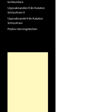
torktumlare
Uppvaknanden från Kataton
Schizofreni II
Uppvaknande från Kataton
Schizofreni
Psykos Varningstecken