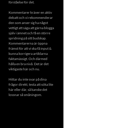
förståelse för det.
Kommentarer kräver en aktiv
debatt och vi rekommenderar
den som anser sig ha något
vettigt att säga att gärna blogga
själv i ämnet och få en större
spridning på sitt budskap.
Kommentarerna är öppna
främst för att vi ska få input &
kunna korrigera artiklarna
faktamässigt. Och därmed
hålla en bra nivå. Det är det
viktigaste här och nu.
Hittar du inte svar på dina
frågor direkt, testa att söka lite
här eller där, så kanske det
lossnar så småningom.