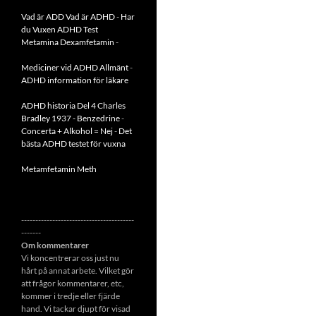
Vad är ADD
Vad är ADHD
-
Har
du Vuxen ADHD Test
Metamina Dexamfetamin
-
Mediciner vid ADHD Allmänt
-
ADHD information för läkare
ADHD historia Del 4 Charles
Bradley 1937 - Benzedrine
-
Concerta + Alkohol = Nej
-
Det
bästa ADHD testet för vuxna
Metamfetamin Meth
----------------------------------------
-------
Om kommentarer
Vi koncentrerar oss just nu
hårt på annat arbete. Vilket gör
att frågor kommentarer, etc,
kommer i tredje eller fjärde
hand. Vi tackar djupt för visad