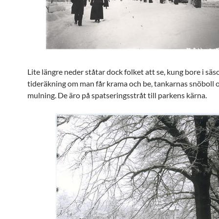
Lite längre neder ståtar dock folket att se, kung bore i sä
tideräkning om man får krama och be, tankarnas snöboll 
mulning. De äro på spatseringsstråt till parkens kärna.