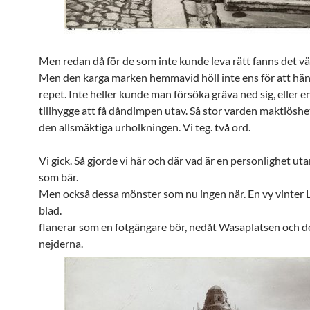
Men redan då för de som inte kunde leva rätt fanns det väg
Men den karga marken hemmavid höll inte ens för att hä
repet. Inte heller kunde man försöka gräva ned sig, eller en
tillhygge att få dåndimpen utav. Så stor varden maktlöshe
den allsmäktiga urholkningen. Vi teg. två ord.
Vi gick. Så gjorde vi här och där vad är en personlighet ut
som bär.
Men också dessa mönster som nu ingen när. En vy vinter 
blad.
flanerar som en fotgängare bör, nedåt Wasaplatsen och d
nejderna.