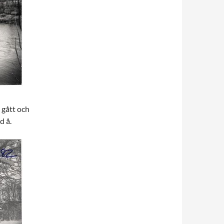
 gått och
d å.