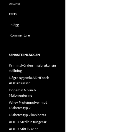
orsaker
FEED
Inlägg
Kommentarer
SENASTE INLÄGGEN
Kriminalvården missbrukar sin
ställning
Några nygamla ADHD och
ADD resurser
Dopamin Nivån &
Målorientering
Whey Proteinpulver mot
Diabetes typ 2
Diabetes typ 2 kan botas
ADHD Medicin fungerar
ADHD Mitt liv är en