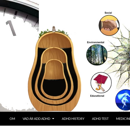
OM
VAD ÄR ADD ADHD
ADHD HISTORY
ADHD TEST
MEDICIN