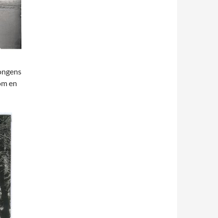
songens
om en