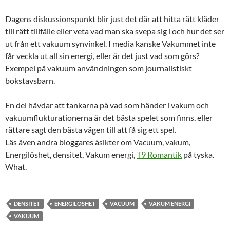
Dagens diskussionspunkt blir just det där att hitta rätt kläder
till rätt tillfälle eller veta vad man ska svepa sig i och hur det ser
ut från ett vakuum synvinkel. I media kanske Vakummet inte
får veckla ut all sin energi, eller är det just vad som görs?
Exempel på vakuum användningen som journalistiskt
bokstavsbarn.
En del hävdar att tankarna på vad som händer i vakum och
vakuumflukturationerna är det bästa spelet som finns, eller
rättare sagt den bästa vägen till att få sig ett spel.
Läs även andra bloggares åsikter om Vacuum, vakum,
Energilöshet, densitet, Vakum energi,
T9 Romantik
på tyska.
What.
DENSITET
ENERGILÖSHET
VACUUM
VAKUM ENERGI
VAKUUM