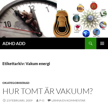
Hoppa
till
innehåll
ADHD ADD
PRIMÄR
MENY
Etikettarkiv: Vakum energi
OKATEGORISERAD
HUR TOMT ÄR VAKUUM?
23 FEBRUARI, 2009
P-O
LÄMNA EN KOMMENTAR