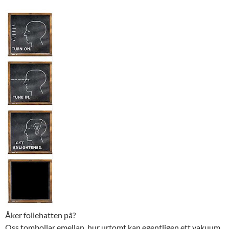
Åker foliehatten på?
Oss tombollar emellan, hur urtomt kan egentligen ett vakuum