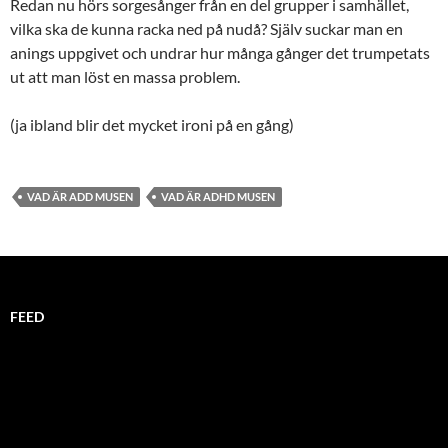
Redan nu hörs sorgesånger från en del grupper i samhället,
vilka ska de kunna racka ned på nudå? Själv suckar man en
anings uppgivet och undrar hur många gånger det trumpetats
ut att man löst en massa problem.
(ja ibland blir det mycket ironi på en gång)
VAD ÄR ADD MUSEN
VAD ÄR ADHD MUSEN
FEED