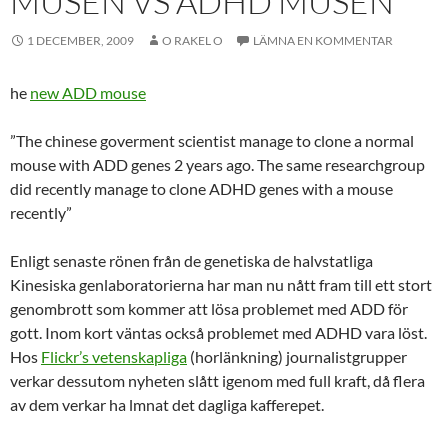
MUSEN VS ADHD MUSEN
1 DECEMBER, 2009
O RAKEL O
LÄMNA EN KOMMENTAR
he
new ADD mouse
”The chinese
goverment
scientist manage to clone a normal
mouse with ADD genes 2 years ago. The same researchgroup
did recently manage to clone ADHD genes with a mouse
recently”
Enligt senaste rönen från de genetiska de halvstatliga
Kinesiska genlaboratorierna har man nu nått fram till ett stort
genombrott som kommer att lösa problemet med ADD för
gott. Inom kort väntas också problemet med ADHD vara löst.
Hos
Flickr’s vetenskapliga
(horlänkning) journalistgrupper
verkar dessutom nyheten slått igenom med full kraft, då flera
av dem verkar ha lmnat det dagliga kafferepet.