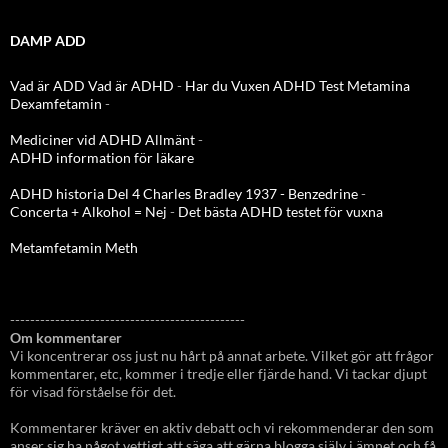
DAMP ADD
Vad är ADD
Vad är ADHD
-
Har du Vuxen ADHD Test
Metamina
Dexamfetamin
-
Mediciner vid ADHD Allmänt
-
ADHD information för läkare
ADHD historia Del 4 Charles Bradley 1937 - Benzedrine
-
Concerta + Alkohol = Nej
-
Det bästa ADHD testet för vuxna
Metamfetamin Meth
-----------------------------------------------
Om kommentarer
Vi koncentrerar oss just nu hårt på annat arbete. Vilket gör att frågor
kommentarer, etc, kommer i tredje eller fjärde hand. Vi tackar djupt
för visad förståelse för det.
Kommentarer kräver en aktiv debatt och vi rekommenderar den som
anser sig ha något vettigt att säga att gärna blogga själv i ämnet och få