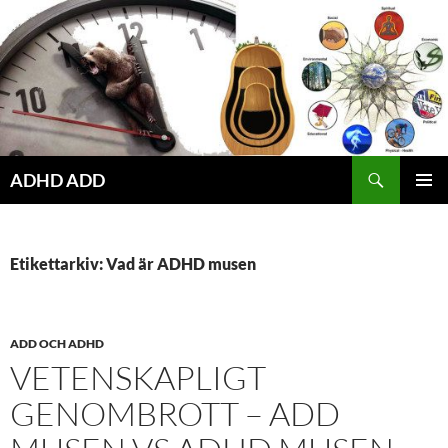
Hoppa
till
innehåll
ADHD ADD
PRIMÄR
MENY
Etikettarkiv: Vad är ADHD musen
ADD OCH ADHD
VETENSKAPLIGT
GENOMBROTT – ADD