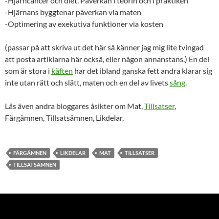
-Hjärncancer och diet. Påverkan i teorin och i praktiken
-Hjärnans byggtenar påverkan via maten
-Optimering av exekutiva funktioner via kosten
(passar på att skriva ut det här så känner jag mig lite tvingad
att posta artiklarna här också, eller någon annanstans.) En del
som är stora i
käften
har det ibland ganska fett andra klarar sig
inte utan rätt och slätt, maten och en del av livets
sång
.
Läs även andra bloggares åsikter om Mat,
Tillsatser
,
Färgämnen, Tillsatsämnen, Likdelar,
FÄRGÄMNEN
LIKDELAR
MAT
TILLSATSER
TILLSATSÄMNEN