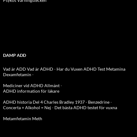
Psykos Varningstecken
DAMP ADD
Vad är ADD
Vad är ADHD
-
Har du Vuxen ADHD Test
Metamina
Dexamfetamin
-
Mediciner vid ADHD Allmänt
-
ADHD information för läkare
ADHD historia Del 4 Charles Bradley 1937 - Benzedrine
-
Concerta + Alkohol = Nej
-
Det bästa ADHD testet för vuxna
Metamfetamin Meth