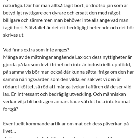
naturliga. Där har man alltså tagit bort jordnötsoljan som är
betydligt nyttigare och dyrare och ersatt den med något
billigare och sämre men man behöver inte alls ange vad man
tagit bort. Självfallet är det ett bedrägligt beteende och det bör
skrivas ut.
Vad finns extra som inte anges?
Många av de mätningar angående Lax och dess nyttigheter är
gjorda på lax som levt i frihet och inte är industriellt uppfödd,
på samma vis bör man också där kunna sätta ifråga om den har
samma näringsvärden som den vilda, en sak vet vi den är
rödare i köttet, så röd att många tvekar i affären då de ser vild
lax. En intressant och bedräglig utveckling. Och människan
verkar vilja bli bedragen annars hade väl det hela inte kunnat
fortgå?
Eventuellt kommande artiklar om mat och dess påverkan på
livet…