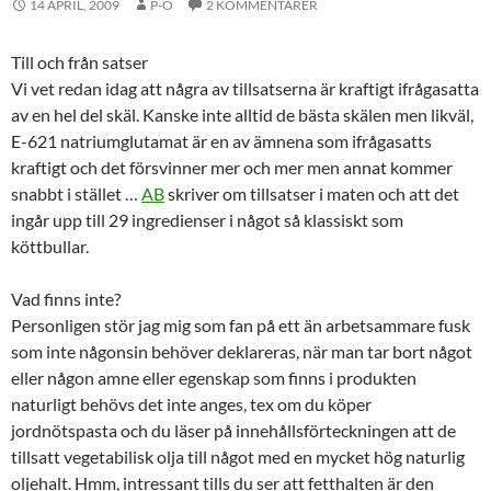
14 APRIL, 2009
P-O
2 KOMMENTARER
Till och från satser
Vi vet redan idag att några av tillsatserna är kraftigt ifrågasatta
av en hel del skäl. Kanske inte alltid de bästa skälen men likväl,
E-621 natriumglutamat är en av ämnena som ifrågasatts
kraftigt och det försvinner mer och mer men annat kommer
snabbt i stället …
AB
skriver om tillsatser i maten och att det
ingår upp till 29 ingredienser i något så klassiskt som
köttbullar.
Vad finns inte?
Personligen stör jag mig som fan på ett än arbetsammare fusk
som inte någonsin behöver deklareras, när man tar bort något
eller någon amne eller egenskap som finns i produkten
naturligt behövs det inte anges, tex om du köper
jordnötspasta och du läser på innehållsförteckningen att de
tillsatt vegetabilisk olja till något med en mycket hög naturlig
oljehalt. Hmm, intressant tills du ser att fetthalten är den