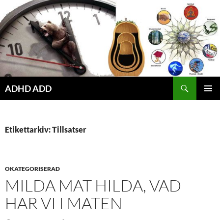
Hoppa
till
innehåll
ADHD ADD
PRIMÄR
MENY
Etikettarkiv: Tillsatser
OKATEGORISERAD
MILDA MAT HILDA, VAD
HAR VI I MATEN