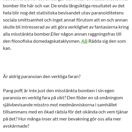
bomber lite här och var. De enda långsiktiga resultatet av det
hela blir nog det statistiska bevisandet utav paranoiditetens
sociala smittsamhet och inget annat förutom att en och annan
skulle bli intresserad av att göra verklighet av fantasierna kring
alla misstänkta bomber.Eller någon annan raggningsfras till
den filosofiska domedagskataklysmen.
AB
Rädda sig den som
kan.
Är aldrig paranoian den verkliga faran?
Pang poff, är inte just den misstänkta bomben i sin egen
paranoia en verklig fara på sikt? Den föder en så småningom
självbevisande misstro mot medmänniskorna i samhället
tillsammans med en ökad rädsla för det okända och vem tjänar
på det? Hur många inser att mer bevakning gör oss alla mer
avskärmade?