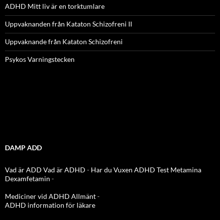
ADHD Mitt liv är en torktumlare
Uppvaknanden från Kataton Schizofreni II
Uppvaknande från Kataton Schizofreni
Psykos Varningstecken
DAMP ADD
Vad är ADD
Vad är ADHD
-
Har du Vuxen ADHD Test
Metamina
Dexamfetamin
-
Mediciner vid ADHD Allmänt
-
ADHD information för läkare