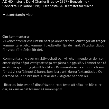
ADHD historia Del 4 Charles Bradley 1937 - Benzedrine
-
Concerta + Alkohol = Nej
-
Det bästa ADHD testet för vuxna
Metamfetamin Meth
-----------------------------------------------
Om kommentarer
Vi koncentrerar oss just nu hårt på annat arbete. Vilket gör att frågor
kommentarer, etc, kommer i tredje eller fjärde hand. Vi tackar djupt
för visad förståelse för det.
Kommentarer kräver en aktiv debatt och vi rekommenderar den som
anser sig ha något vettigt att säga att gärna blogga själv i ämnet och få
en större spridning på sitt budskap. Kommentarerna är öppna främst
för att vi ska få input & kunna korrigera artiklarna faktamässigt. Och
därmed hålla en bra nivå. Det är det viktigaste här och nu.
Hittar du inte svar på dina frågor direkt, testa att söka lite här eller
där, så kanske det lossnar så småningom.