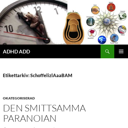
Hoppa
till
innehåll
ADHD ADD
PRIMÄR
MENY
Etikettarkiv: SchoffelizlAaaBAM
OKATEGORISERAD
DEN SMITTSAMMA
PARANOIAN