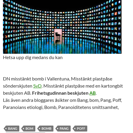
Hetsa upp dig medans du kan
DN misstänkt bomb i Vallentuna, Misstänkt plastpåse
sönderskjuten
SvD
. Misstänkt plastpåse med en kartongbit
beskjuten AB.
Frihetsgudinnan beskjuten
AB
.
Läs även andra bloggares åsikter om Bang, bom, Pang, Poff,
Paranoians etiologi, Bomb, Paranoiditetens smittsamhet,
BANG
BOM
BOMB
PANG
POFF