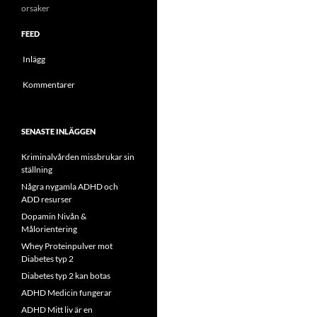
orsaker
FEED
Inlägg
Kommentarer
SENASTE INLÄGGEN
Kriminalvården missbrukar sin
ställning
Några nygamla ADHD och
ADD resurser
Dopamin Nivån &
Målorientering
Whey Proteinpulver mot
Diabetes typ 2
Diabetes typ 2 kan botas
ADHD Medicin fungerar
ADHD Mitt liv är en