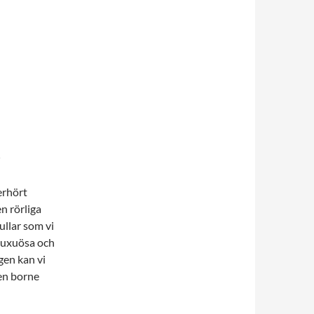
R
erhört
en rörliga
ullar som vi
luxuösa
och
gen
kan vi
en borne