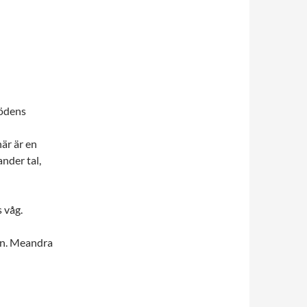
dödens
är är en
ander
tal,
s våg.
n.
Meandra