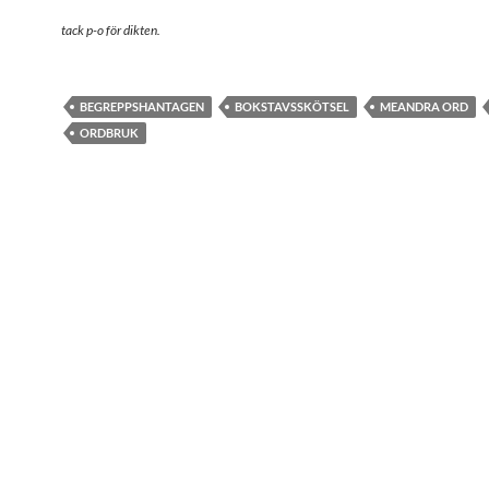
tack
p-o
för dikten.
BEGREPPSHANTAGEN
BOKSTAVSSKÖTSEL
MEANDRA ORD
ORDBRUK