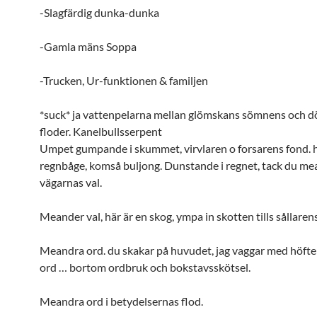
-Slagfärdig dunka-dunka
-Gamla mäns Soppa
-Trucken, Ur-funktionen & familjen
*suck* ja vattenpelarna mellan glömskans sömnens och 
floder.
Kanelbullsserpent
Umpet
gumpande i skummet, virvlaren o forsarens fond. h
regnbåge,
komså
buljong. Dunstande i regnet, tack du
me
vägarnas val.
Meander
val, här är en skog,
ympa
in skotten tills sållaren
Meandra
ord. du skakar på huvudet, jag vaggar med höfte
ord … bortom ordbruk och bokstavsskötsel.
Meandra
ord i betydelsernas flod.