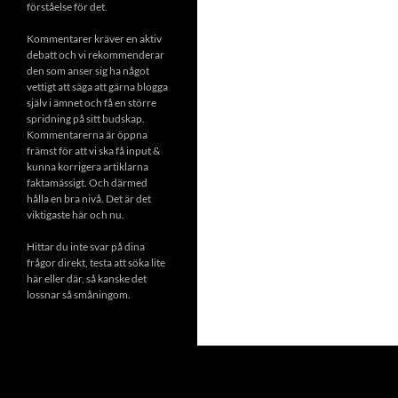
förståelse för det.
Kommentarer kräver en aktiv
debatt och vi rekommenderar
den som anser sig ha något
vettigt att säga att gärna blogga
själv i ämnet och få en större
spridning på sitt budskap.
Kommentarerna är öppna
främst för att vi ska få input &
kunna korrigera artiklarna
faktamässigt. Och därmed
hålla en bra nivå. Det är det
viktigaste här och nu.
Hittar du inte svar på dina
frågor direkt, testa att söka lite
här eller där, så kanske det
lossnar så småningom.