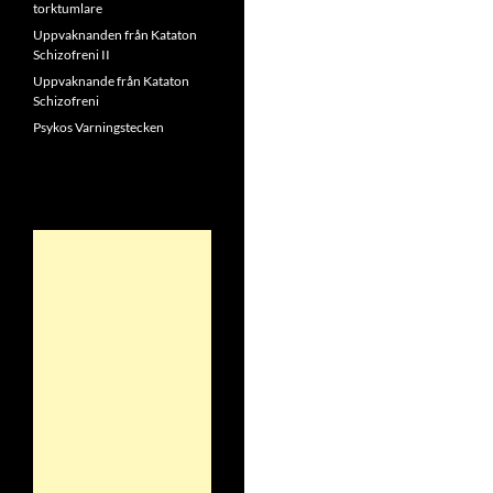
torktumlare
Uppvaknanden från Kataton
Schizofreni II
Uppvaknande från Kataton
Schizofreni
Psykos Varningstecken