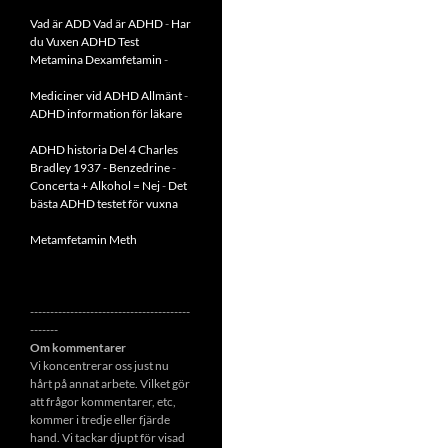
Vad är ADD
Vad är ADHD
-
Har
du Vuxen ADHD Test
Metamina Dexamfetamin
-
Mediciner vid ADHD Allmänt
-
ADHD information för läkare
ADHD historia Del 4 Charles
Bradley 1937 - Benzedrine
-
Concerta + Alkohol = Nej
-
Det
bästa ADHD testet för vuxna
Metamfetamin Meth
----------------------------------------
-------
Om kommentarer
Vi koncentrerar oss just nu
hårt på annat arbete. Vilket gör
att frågor kommentarer, etc,
kommer i tredje eller fjärde
hand. Vi tackar djupt för visad