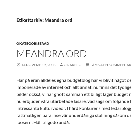
Etikettarkiv: Meandra ord
OKATEGORISERAD
MEANDRA ORD
14 NOVEMBER, 2008
O RAKEL O
LÄMNA EN KOMMENTA
Här på eran alldeles egna budgetblog har vi blivit något o
imponerade av
internet
och allt annat, nu finns det tydlig
bilder också, vi har gnott samman ett billigt lager budget r
nu erbjuder våra
utarbetade
läsare, vad sägs om följande
intressanta kulturvideor. I hård konkurens med
ledarblog
rättmätligen
bara inse vår underdåniga ställning såsom d
loosern.
Håll tillgodo ändå.