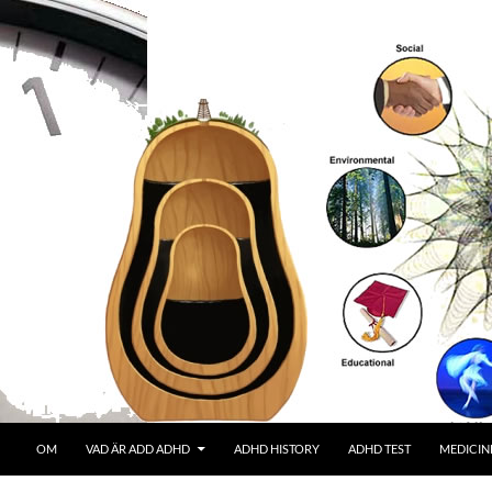
OM
VAD ÄR ADD ADHD
ADHD HISTORY
ADHD TEST
MEDICIN