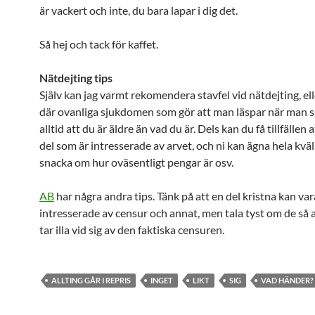
är vackert och inte, du bara lapar i dig det.
Så hej och tack för kaffet.
Nätdejting tips
Själv kan jag varmt rekomendera stavfel vid nätdejting, ell
där ovanliga sjukdomen som gör att man läspar när man sk
alltid att du är äldre än vad du är. Dels kan du få tillfällen a
del som är intresserade av arvet, och ni kan ägna hela kväl
snacka om hur oväsentligt pengar är osv.
AB
har några andra tips. Tänk på att en del kristna kan var
intresserade av censur och annat, men tala tyst om de så a
tar illa vid sig av den faktiska censuren.
ALLTING GÅR I REPRIS
INGET
LIKT
SIG
VAD HÄNDER?