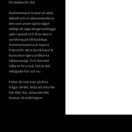
förståelse för det.
Kommentarer kräver en aktiv
debatt och vi rekommenderar
den som anser sig ha något
vettigt att säga att gärna blogga
själv i ämnet och få en större
spridning på sitt budskap.
Kommentarerna är öppna
främst för att vi ska få input &
kunna korrigera artiklarna
faktamässigt. Och därmed
hålla en bra nivå. Det är det
viktigaste här och nu.
Hittar du inte svar på dina
frågor direkt, testa att söka lite
här eller där, så kanske det
lossnar så småningom.