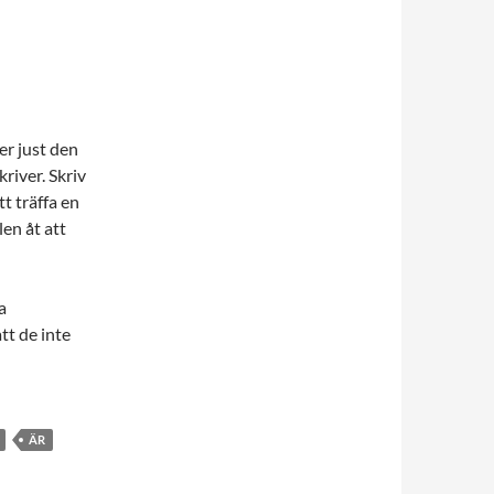
er just den
river. Skriv
tt träffa en
len åt att
a
tt de inte
ÄR