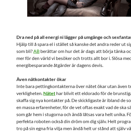
Dra ned på all energi ni lägger på umgänge och sexfanta
Hjälp till å spara el i stället så kanske det andra reder ut s
som bli?
AB
berättar om hur det är dags att börja tänka oc
mer för den värld vi besöker och trotts allt bor i. Slösa me
energibesparande åtgärder är dagens devis.
Även nätkontakter ökar
Inte bara pettingkontakterna över nätet ökar utan även tr
verkligheten.
Nätet
har blivit ett eldorado för de brunstig
skaffa sig nya kontakter på. De skickligaste är ibland de so
en massa erfarenheter, för de vet oftas exakt vad de ska s
som går hem i stugorna och ändå låtsas vara helt unika. Fö
perfekta roboten också din dröm om dig själv. Helt progr
tro på sin egna fria vilja men ändå helt ur stånd att själv v