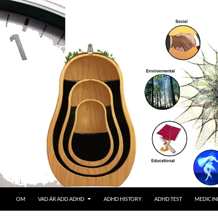
OM
VAD ÄR ADD ADHD
ADHD HISTORY
ADHD TEST
MEDICIN