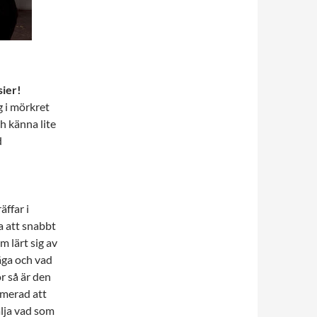
sier!
ig i mörkret
h känna lite
d
äffar i
a att snabbt
m lärt sig av
äga och vad
r så är den
amerad att
älja vad som