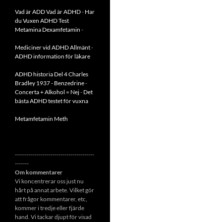
Vad är ADD
Vad är ADHD
-
Har
du Vuxen ADHD Test
Metamina Dexamfetamin
-
Mediciner vid ADHD Allmänt
-
ADHD information för läkare
ADHD historia Del 4 Charles
Bradley 1937 - Benzedrine
-
Concerta + Alkohol = Nej
-
Det
bästa ADHD testet för vuxna
Metamfetamin Meth
----------------------------------------
-------
Om kommentarer
Vi koncentrerar oss just nu
hårt på annat arbete. Vilket gör
att frågor kommentarer, etc,
kommer i tredje eller fjärde
hand. Vi tackar djupt för visad