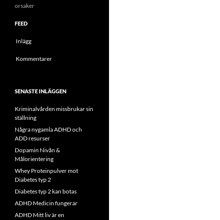
orsaker
FEED
Inlägg
Kommentarer
SENASTE INLÄGGEN
Kriminalvården missbrukar sin
ställning
Några nygamla ADHD och
ADD resurser
Dopamin Nivån &
Målorientering
Whey Proteinpulver mot
Diabetes typ 2
Diabetes typ 2 kan botas
ADHD Medicin fungerar
ADHD Mitt liv är en