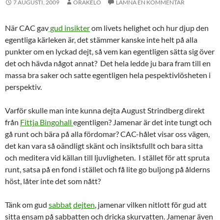
7 AUGUSTI, 2009
ORAKELO
LÄMNA EN KOMMENTAR
När CAC gav
gud insikter
om livets helighet och hur djup den
egentliga kärleken är, det stämmer kanske inte helt på alla
punkter om en lyckad dejt, så vem kan egentligen sätta sig över
det och hävda något annat? Det hela ledde ju bara fram till en
massa bra saker och satte egentligen hela pespektivlösheten i
perspektiv.
Varför skulle man inte kunna dejta August Strindberg direkt
från
Fittja Bingohall
egentligen? Jamenar är det inte tungt och
gå runt och bära på alla fördomar? CAC-hålet visar oss vägen,
det kan vara så oändligt skänt och insiktsfullt och bara sitta
och meditera vid källan till ljuvligheten. I stället för att spruta
runt, satsa på en fond i stället och få lite go buljong på ålderns
höst, låter inte det som nått?
Tänk om gud
sabbat
dejten
, jamenar vilken nitlott för gud att
sitta ensam på sabbatten och dricka skurvatten. Jamenar även