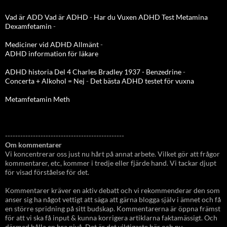
Vad är ADD
Vad är ADHD
-
Har du Vuxen ADHD Test
Metamina
Dexamfetamin
-
Mediciner vid ADHD Allmänt
-
ADHD information för läkare
ADHD historia Del 4 Charles Bradley 1937 - Benzedrine
-
Concerta + Alkohol = Nej
-
Det bästa ADHD testet för vuxna
Metamfetamin Meth
-----------------------------------------------
Om kommentarer
Vi koncentrerar oss just nu hårt på annat arbete. Vilket gör att frågor
kommentarer, etc, kommer i tredje eller fjärde hand. Vi tackar djupt
för visad förståelse för det.
Kommentarer kräver en aktiv debatt och vi rekommenderar den som
anser sig ha något vettigt att säga att gärna blogga själv i ämnet och få
en större spridning på sitt budskap. Kommentarerna är öppna främst
för att vi ska få input & kunna korrigera artiklarna faktamässigt. Och
därmed hålla en bra nivå. Det är det viktigaste här och nu.