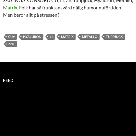
SÄG INGA KÖNSORD CU, Li, Zn, Tuppjuck, Hyaluron, Metallo,
Matrix
, Folk har så frunktansvärd dålig humor nuförtiden!
Men beror allt på stressen?
CU+
HYALURON
LI
MATRIX
METALLO
TUPPJUCK
ZN+
FEED