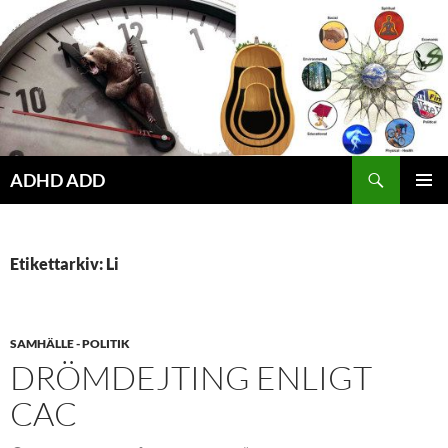
Hoppa
till
innehåll
ADHD ADD
PRIMÄR
MENY
Etikettarkiv: Li
SAMHÄLLE - POLITIK
DRÖMDEJTING ENLIGT
CAC