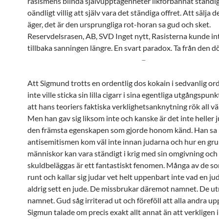
rasismens blinda självupptagenheter likförbannat ständig
oändligt villig att själv vara det ständiga offret. Att sälja 
äger, det är den ursprungliga rot-horan sa gud och sket.
Reservdelsrasen, AB, SVD Inget nytt, Rasisterna kunde int
tillbaka sanningen längre. En svart paradox. Ta från den d
–
Att Sigmund trotts en ordentlig dos kokain i sedvanlig o
inte ville sticka sin lilla cigarr i sina egentliga utgångspun
att hans teoriers faktiska verklighetsanknytning rök all vä
Men han gav sig liksom inte och kanske är det inte heller j
den främsta egenskapen som gjorde honom känd. Han sa
antisemitismen kom väl inte innan judarna och hur en gr
människor kan vara ständigt i krig med sin omgivning och 
skuldbeläggas är ett fantastiskt fenomen. Många av de s
runt och kallar sig judar vet helt uppenbart inte vad en jud
aldrig sett en jude. De missbrukar däremot namnet. De ut
namnet. Gud såg irriterad ut och föreföll att alla andra up
Sigmun talade om precis exakt allt annat än att verkligen 