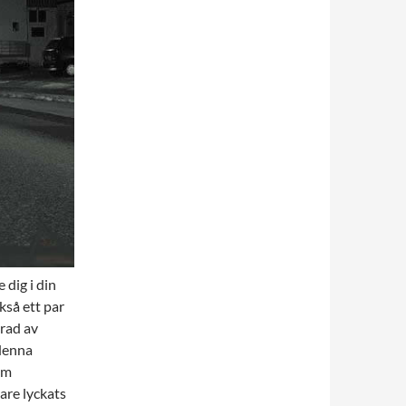
 dig i din
kså ett par
ärad av
 denna
om
are lyckats