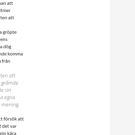
nan att
lltmer
sten att
a gröpte
 ens
la dög
kunde komma
 från
ten att
et grämde
e sin
na egna
k mening.
t försök att
t det var
 min kära