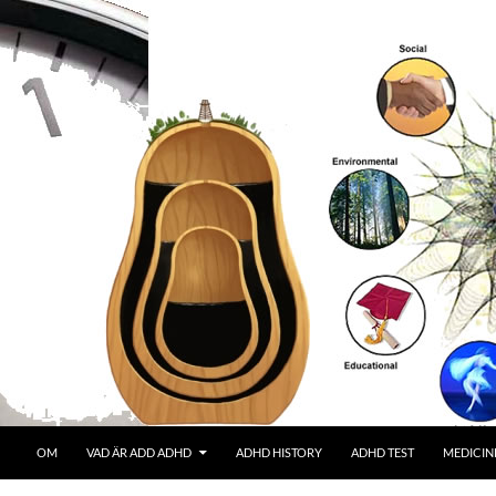
OM
VAD ÄR ADD ADHD
ADHD HISTORY
ADHD TEST
MEDICIN