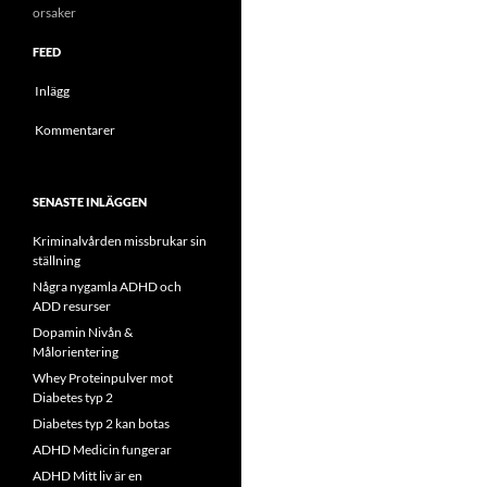
orsaker
FEED
Inlägg
Kommentarer
SENASTE INLÄGGEN
Kriminalvården missbrukar sin
ställning
Några nygamla ADHD och
ADD resurser
Dopamin Nivån &
Målorientering
Whey Proteinpulver mot
Diabetes typ 2
Diabetes typ 2 kan botas
ADHD Medicin fungerar
ADHD Mitt liv är en