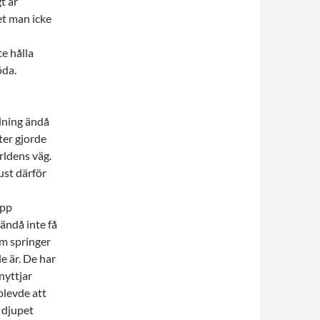
t är
det man icke
e hålla
öda.
rdning ändå
kter gjorde
rldens väg.
ust därför
upp
ändå inte få
om springer
e är. De har
nyttjar
plevde att
i djupet