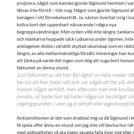
projicera, något som kanske gjorde Sigmund hemtam i va
låtsas inte förstå – tids nog. Något som gjorde Sigmund a
benägen i sitt förnekelsestråt. Ja, nästan överilat ivrig i lu
kollra bort det uppenbart närvarande i några nya
begreppsvändningar. Men orden ville inte längre, tankarn
och maskarna hoppade säck i påsarna under ögonen. Inte
anklagelser dolda i särskilt skyltad okunskap som en räds
längre, av alla mellanmänskliga försåts mineringar han 
att tänka på varde det ingen som dög att suga bort honom
faktumet av denna stund.
Just faktumet av att han förvägrat sin kära moder rät
bevisa att han hade rätt och var något att lite på, d
honom något oerhört, men eftersom han inte knullad
Amalia, så torde han då heller någonsin besiktigat si
utgångspunkter i vare sig praktiskt eller egenteoretis
Antisemitismen är det som drabbat mig sa då Sigmund i et
få spela offer ännu en stund, om jag inte vill bevisa hur rät
med oidipaliteten så ska ingen skugga falla över mig eller