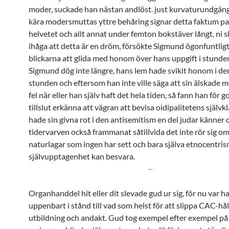
moder, suckade han nästan andlöst. just kurvaturundgäng
kära modersmuttas yttre behåring signar detta faktum pap
helvetet och allt annat under femton bokstäver långt, ni
ihåga att detta är en dröm, försökte Sigmund ögonfuntligt 
blickarna att glida med honom över hans uppgift i stund
Sigmund dög inte längre, hans lem hade svikit honom i de
stunden och eftersom han inte ville säga att sin älskade 
fel när eller han själv haft det hela tiden, så fann han för go
tillslut erkänna att vägran att bevisa oidipalitetens själv
hade sin givna rot i den antisemitism en del judar känne
tidervarven också frammanat såtillvida det inte rör sig o
naturlagar som ingen har sett och bara själva etnocentri
självupptagenhet kan besvara.
–
Organhanddel hit eller dit slevade gud ur sig, för nu var h
uppenbart i stånd till vad som helst för att slippa CAC-hå
utbildning och andakt. Gud tog exempel efter exempel på