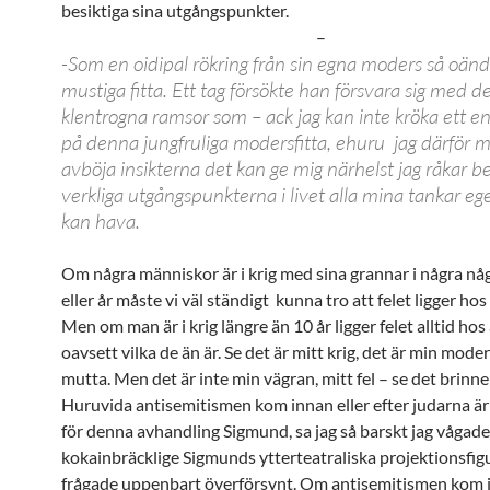
besiktiga sina utgångspunkter.
–
-Som en oidipal rökring från sin egna moders så oändl
mustiga fitta. Ett tag försökte han försvara sig med d
klentrogna ramsor som – ack jag kan inte kröka ett e
på denna jungfruliga modersfitta, ehuru jag därför 
avböja insikterna det kan ge mig närhelst jag råkar be
verkliga utgångspunkterna i livet alla mina tankar eg
kan hava.
Om några människor är i krig med sina grannar i några nå
eller år måste vi väl ständigt kunna tro att felet ligger hos
Men om man är i krig längre än 10 år ligger felet alltid hos
oavsett vilka de än är. Se det är mitt krig, det är min mod
mutta. Men det är inte min vägran, mitt fel – se det brinner
Huruvida antisemitismen kom innan eller efter judarna är
för denna avhandling Sigmund, sa jag så barskt jag vågade 
kokainbräcklige Sigmunds ytterteatraliska projektionsfig
frågade uppenbart överförsynt. Om antisemitismen kom 