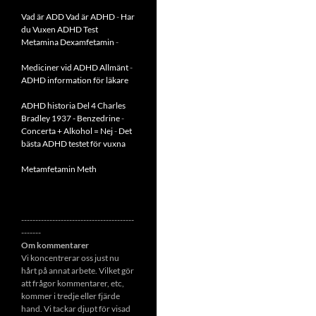
Vad är ADD
Vad är ADHD
-
Har
du Vuxen ADHD Test
Metamina Dexamfetamin
-
Mediciner vid ADHD Allmänt
-
ADHD information för läkare
ADHD historia Del 4 Charles
Bradley 1937 - Benzedrine
-
Concerta + Alkohol = Nej
-
Det
bästa ADHD testet för vuxna
Metamfetamin Meth
----------------------------------------
-------
Om kommentarer
Vi koncentrerar oss just nu
hårt på annat arbete. Vilket gör
att frågor kommentarer, etc,
kommer i tredje eller fjärde
hand. Vi tackar djupt för visad