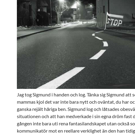
Jag tog Sigmund i handen och log. Tänka sig Sigmund att se
mammas kjol det var inte bara nytt och oväntat, du har oc
ganska rejält håriga ben. Sigmund log och låtsades obesv
situationen och att han medverkade i sin egna dröm fast
gången inte bara uti rena fantasilandskapet utan också s
kommunikatör mot en reellare verklighet än den han tidig