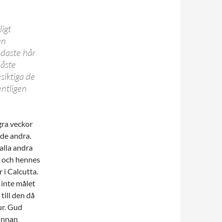
igt
en
ndaste hår
måste
siktiga de
entligen
gra veckor
 de andra.
 alla andra
er och hennes
 i Calcutta.
 inte målet
till den då
ur. Gud
innan