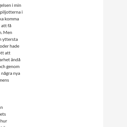
elsen i min
iljotterna i
 ska komma
att få
en. Men
n yttersta
moder hade
tt att
klarhet ändå
r och genom
m några nya
smens
an
lets
 hur