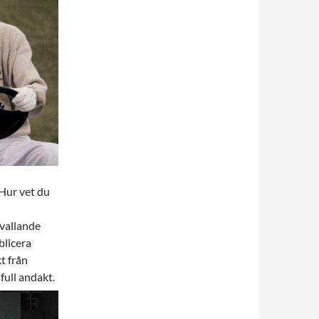
 Hur vet du
 svallande
blicera
t från
ull andakt.