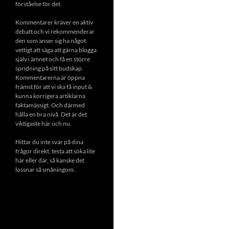
förståelse för det.
Kommentarer kräver en aktiv
debatt och vi rekommenderar
den som anser sig ha något
vettigt att säga att gärna blogga
själv i ämnet och få en större
spridning på sitt budskap.
Kommentarerna är öppna
främst för att vi ska få input &
kunna korrigera artiklarna
faktamässigt. Och därmed
hålla en bra nivå. Det är det
viktigaste här och nu.
Hittar du inte svar på dina
frågor direkt, testa att söka lite
här eller där, så kanske det
lossnar så småningom.