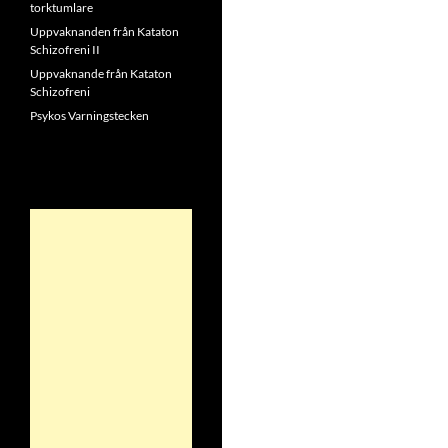
torktumlare
Uppvaknanden från Kataton
Schizofreni II
Uppvaknande från Kataton
Schizofreni
Psykos Varningstecken