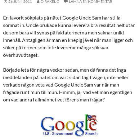
26 JUNI, 2011
O RAKEL O
LÄMNA EN KOMMENTAR
En favorit sökplats på nätet Google Uncle Sam har stilla
somnat in. Uncle brukade kunna leverera bra resultat helt utan
de som bara vill synas på faktatermerna men saknar unikt
innehåll. Antagligen är man en knepig jävel när man ligger och
söker på termer som inte levererar många söksvar
överhuvudtaget.
Började leta för några veckor sedan, men då fanns det inga
meddelanden på nätet om vart sidan tagit vägen, inte heller
verkade någon veta vad Google Uncle Sam var när man
frågade runt mun till mun. Hmmm, ja, vad vet man egentligen
om vad andra i allmänhet vet förens man frågar?