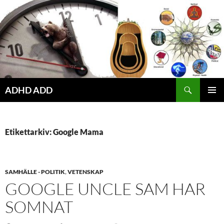
Hoppa
till
innehåll
ADHD ADD
PRIMÄR
MENY
Etikettarkiv: Google Mama
SAMHÄLLE - POLITIK
,
VETENSKAP
GOOGLE UNCLE SAM HAR
SOMNAT