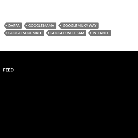
DARPA
GOOGLE MAMA
GOOGLE MILKY WAY
GOOGLE SOUL MATE
GOOGLE UNCLE SAM
INTERNET
FEED