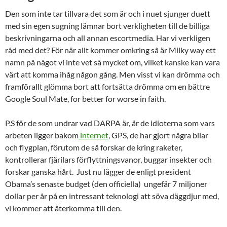
Den som inte tar tillvara det som är och i nuet sjunger duett
med sin egen sugning lämnar bort verkligheten till de billiga
beskrivningarna och all annan escortmedia. Har vi verkligen
råd med det? För när allt kommer omkring så är Milky way ett
namn på något vi inte vet så mycket om, vilket kanske kan vara
värt att komma ihåg någon gång. Men visst vi kan drömma och
framförallt glömma bort att fortsätta drömma om en bättre
Google Soul Mate, for better for worse in faith.
P.S för de som undrar vad DARPA är, är de idioterna som vars
arbeten ligger bakom
internet
, GPS, de har gjort några bilar
och flygplan, förutom de så forskar de kring raketer,
kontrollerar fjärilars förflyttningsvanor, buggar insekter och
forskar ganska hårt. Just nu lägger de enligt president
Obama’s senaste budget (den officiella) ungefär 7 miljoner
dollar per år på en intressant teknologi att söva däggdjur med,
vi kommer att återkomma till den.