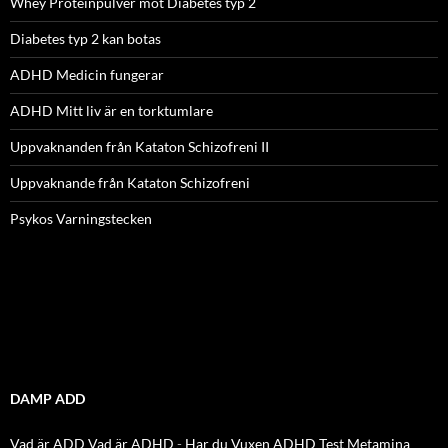
Whey Proteinpulver mot Diabetes typ 2
Diabetes typ 2 kan botas
ADHD Medicin fungerar
ADHD Mitt liv är en torktumlare
Uppvaknanden från Kataton Schizofreni II
Uppvaknande från Kataton Schizofreni
Psykos Varningstecken
DAMP ADD
Vad är ADD
Vad är ADHD
-
Har du Vuxen ADHD Test
Metamina