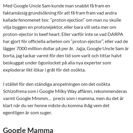
Med Google Uncle Sam kunde man snabbt få fram en
faktamässig grundsökning för att få fram fram vad andra
kallade fenomenet tex: ”proton ejection” om man nu skulle
vilja byggen en protonejektor, eller bara vill veta mer om
proton-ejector in beef heart. Eller varför inte se vad DARPA
har gjort för officiella arbeten om ”proton ejector”, eller vad de
lägger 7000 million dollar på per år. Jajja, Google Uncle Sam är
borta, jag tackar varmt för den tid som varit och tittar halvt
beskuggat under ögonlocket på alla nya experter som
exploderar likt lökar i gråt för det osökta.
I stället för den ständiga anspelningen om det osökta
Schizofrena som i Google Milky Way affären, rekommenderas
varmt Google Mmmm… precis som i mamma, men du det är
klart när du ser henne måste du komma ihåg vem det
egentligen är som suger.
Google Mamma