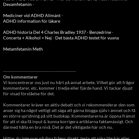
Dexamfetamin
-
Mediciner vid ADHD Allmänt
-
ADHD information för läkare
ADHD historia Del 4 Charles Bradley 1937 - Benzedrine
-
Concerta + Alkohol = Nej
-
Det bästa ADHD testet för vuxna
Metamfetamin Meth
-----------------------------------------------
Om kommentarer
Vi koncentrerar oss just nu hårt på annat arbete. Vilket gör att frågor
kommentarer, etc, kommer i tredje eller fjärde hand. Vi tackar djupt
för visad förståelse för det.
Kommentarer kräver en aktiv debatt och vi rekommenderar den som
anser sig ha något vettigt att säga att gärna blogga själv i ämnet och få
en större spridning på sitt budskap. Kommentarerna är öppna främst
för att vi ska få input & kunna korrigera artiklarna faktamässigt. Och
därmed hålla en bra nivå. Det är det viktigaste här och nu.
Hittar du inte svar på dina frågor direkt, testa att söka lite här eller