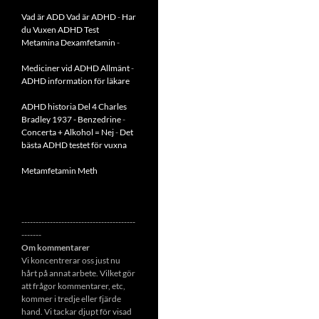
Vad är ADD
Vad är ADHD
-
Har
du Vuxen ADHD Test
Metamina Dexamfetamin
-
Mediciner vid ADHD Allmänt
-
ADHD information för läkare
ADHD historia Del 4 Charles
Bradley 1937 - Benzedrine
-
Concerta + Alkohol = Nej
-
Det
bästa ADHD testet för vuxna
Metamfetamin Meth
----------------------------------------
-------
Om kommentarer
Vi koncentrerar oss just nu
hårt på annat arbete. Vilket gör
att frågor kommentarer, etc,
kommer i tredje eller fjärde
hand. Vi tackar djupt för visad