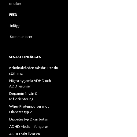
orsaker
FEED
Inlägg
Kommentarer
SENASTE INLÄGGEN
Kriminalvården missbrukar sin
ställning
Några nygamla ADHD och
ADD resurser
Dopamin Nivån &
Målorientering
Whey Proteinpulver mot
Diabetes typ 2
Diabetes typ 2 kan botas
ADHD Medicin fungerar
ADHD Mitt liv är en