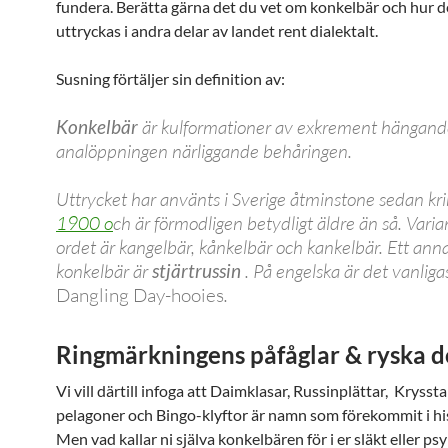
fundera. Berätta gärna det du vet om konkelbär och hur de
uttryckas i andra delar av landet rent dialektalt.
Susning förtäljer sin definition av:
Konkelbär
är kulformationer av exkrement hängande 
analöppningen närliggande behåringen.
Uttrycket har använts i Sverige åtminstone sedan kr
1900 o
ch är förmodligen betydligt äldre än så. Varia
ordet är kangelbär, kånkelbär och kankelbär. Ett anna
konkelbär är
stjärtrussin
. På engelska är det vanliga
Dangling
Day-hooies
.
Ringmärkningens påfåglar & ryska 
Vi vill därtill infoga att Daimklasar, Russinplättar, Krys
pelagoner och Bingo-klyftor är namn som förekommit i hi
Men vad kallar ni själva konkelbären för i er släkt eller ps