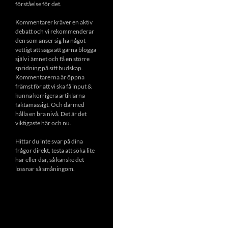
förståelse för det.
Kommentarer kräver en aktiv
debatt och vi rekommenderar
den som anser sig ha något
vettigt att säga att gärna blogga
själv i ämnet och få en större
spridning på sitt budskap.
Kommentarerna är öppna
främst för att vi ska få input &
kunna korrigera artiklarna
faktamässigt. Och därmed
hålla en bra nivå. Det är det
viktigaste här och nu.
Hittar du inte svar på dina
frågor direkt, testa att söka lite
här eller där, så kanske det
lossnar så småningom.