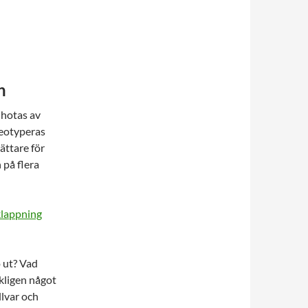
n
 hotas av
reotyperas
ättare för
 på flera
klappning
 ut? Vad
rkligen något
lvar och