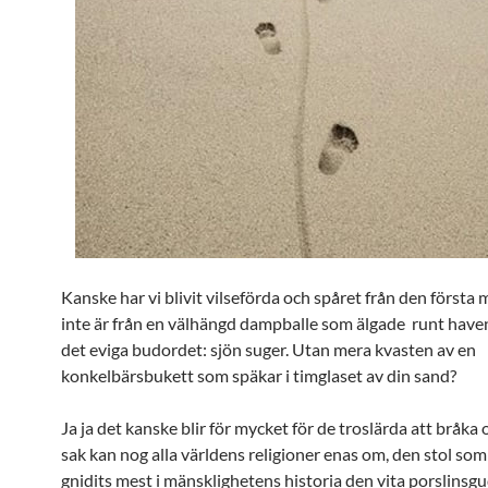
Kanske har vi blivit vilseförda och spåret från den första
inte är från en välhängd dampballe som älgade runt haven 
det eviga budordet: sjön suger. Utan mera kvasten av en
konkelbärsbukett som späkar i timglaset av din sand?
Ja ja det kanske blir för mycket för de troslärda att bråk
sak kan nog alla världens religioner enas om, den stol so
gnidits mest i mänsklighetens historia den vita porslinsgu