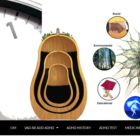
OM
VAD ÄR ADD ADHD
ADHD HISTORY
ADHD TEST
MEDICIN