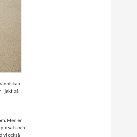
 människan
i jakt på
a om. Men en
m putsats och
d vi också