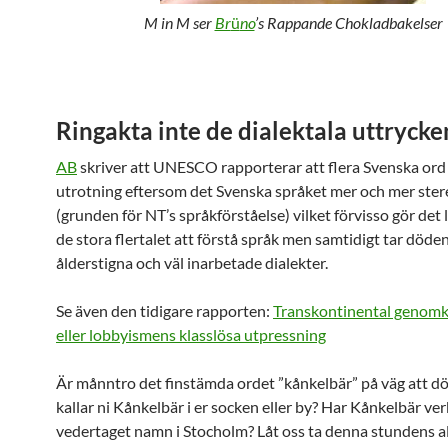
M in M ser
Br
ü
no
’s Rappande Chokladbakelser
Ringakta inte de dialektala uttrycke
AB
skriver att UNESCO rapporterar att flera Svenska ord
utrotning eftersom det Svenska språket mer och mer ste
(grunden för NT’s språkförståelse) vilket förvisso gör det l
de stora flertalet att förstå språk men samtidigt tar döden
ålderstigna och väl inarbetade dialekter.
Se även den tidigare rapporten:
Transkontinental genom
eller lobbyismens klasslösa utpressning
Är månntro det finstämda ordet ”kånkelbär” på väg att dö
kallar ni Kånkelbär i er socken eller by? Har Kånkelbär ve
vedertaget namn i Stocholm? Låt oss ta denna stundens al