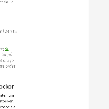
t skulle
i den till
ing
år
nter på
t ord för
ste ordet
dockor
stantemum
storiken.
ykosociala