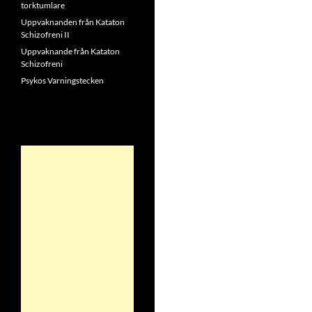
torktumlare
Uppvaknanden från Kataton
Schizofreni II
Uppvaknande från Kataton
Schizofreni
Psykos Varningstecken